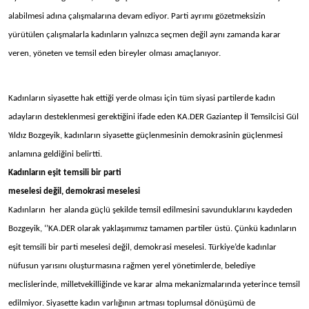
alabilmesi adına çalışmalarına devam ediyor. Parti ayrımı gözetmeksizin
yürütülen çalışmalarla kadınların yalnızca seçmen değil aynı zamanda karar
veren, yöneten ve temsil eden bireyler olması amaçlanıyor.
Kadınların siyasette hak ettiği yerde olması için tüm siyasi partilerde kadın
adayların desteklenmesi gerektiğini ifade eden KA.DER Gaziantep İl Temsilcisi Gül
Yıldız Bozgeyik, kadınların siyasette güçlenmesinin demokrasinin güçlenmesi
anlamına geldiğini belirtti.
Kadınların eşit temsili bir parti
meselesi değil, demokrasi meselesi
Kadınların her alanda güçlü şekilde temsil edilmesini savunduklarını kaydeden
Bozgeyik, ‘’KA.DER olarak yaklaşımımız tamamen partiler üstü. Çünkü kadınların
eşit temsili bir parti meselesi değil, demokrasi meselesi. Türkiye’de kadınlar
nüfusun yarısını oluşturmasına rağmen yerel yönetimlerde, belediye
meclislerinde, milletvekilliğinde ve karar alma mekanizmalarında yeterince temsil
edilmiyor. Siyasette kadın varlığının artması toplumsal dönüşümü de