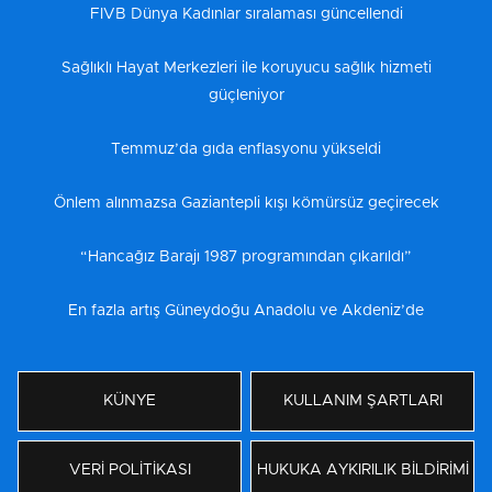
FIVB Dünya Kadınlar sıralaması güncellendi
Sağlıklı Hayat Merkezleri ile koruyucu sağlık hizmeti
güçleniyor
Temmuz’da gıda enflasyonu yükseldi
Önlem alınmazsa Gaziantepli kışı kömürsüz geçirecek
“Hancağız Barajı 1987 programından çıkarıldı”
En fazla artış Güneydoğu Anadolu ve Akdeniz’de
KÜNYE
KULLANIM ŞARTLARI
VERİ POLİTİKASI
HUKUKA AYKIRILIK BİLDİRİMİ