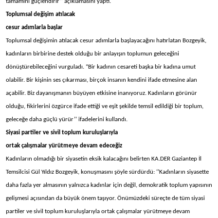
tamamını güçlendirir’’ açıklamasını yaptı.
Toplumsal değişim atılacak
cesur adımlarla başlar
Toplumsal değişimin atılacak cesur adımlarla başlayacağını hatırlatan Bozgeyik,
kadınların birbirine destek olduğu bir anlayışın toplumun geleceğini
dönüştürebileceğini vurguladı. “Bir kadının cesareti başka bir kadına umut
olabilir. Bir kişinin ses çıkarması, birçok insanın kendini ifade etmesine alan
açabilir. Biz dayanışmanın büyüyen etkisine inanıyoruz. Kadınların görünür
olduğu, fikirlerini özgürce ifade ettiği ve eşit şekilde temsil edildiği bir toplum,
geleceğe daha güçlü yürür’’ ifadelerini kullandı.
Siyasi partiler ve sivil toplum kuruluşlarıyla
ortak çalışmalar yürütmeye devam edeceğiz
Kadınların olmadığı bir siyasetin eksik kalacağını belirten KA.DER Gaziantep İl
Temsilcisi Gül Yıldız Bozgeyik, konuşmasını şöyle sürdürdü: ‘’Kadınların siyasette
daha fazla yer almasının yalnızca kadınlar için değil, demokratik toplum yapısının
gelişmesi açısından da büyük önem taşıyor. Önümüzdeki süreçte de tüm siyasi
partiler ve sivil toplum kuruluşlarıyla ortak çalışmalar yürütmeye devam