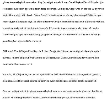
görevden uzaklaştırılması ve kurultay öncesi görevde bulunan Genel Başkan Kemal Kılıçdaroğlu
ile önceki kurulların göreve iadeleri talep edilmişti. Dilekçede, Özgür Özel’in sadece 18 oy farkla
seçimi kazandığı belirtilerek,
"İrade fesadı halleri kapsamında suç işlenmeseydi 10 tane oyun
mevcut genel başkana değil de diğer adaya verilmiş olması halinde seçimin diğer aday lehine
sonuçlanacağı net bir şekilde görülecektir. Eğer irade fesadı kapsamında rüşvet vb. suçlar
işlenmemiş olsaydı kaybeden aday çok yüksek bir oy farkıyla söz konusu kurultayı kazanıp
genel başkan seçilecekti"
denilmişti.
CHP’nin 38’inci Olağan Kurultayı ile 21’inci Olağanüstü Kurultayı’nın iptali istemiyle açılan
davada, Ankara Bölge Adliye Mahkemesi 36’ncı Hukuk Dairesi, her iki kurultay hakkında da
'mutlak butlan’ kararı verdi.
Kararda, 38. Olağan Seçimli Kurultayı ile 8 Ekim 2023 tarihli İstanbul İl Kongresi’nin, parti içi
demokrasi, eşitlik ve serbest irade ilkelerine aykırı şekilde gerçekleştiği gerekçe gösterildi.
Özel ve parti yönetiminin görevden uzaklaştırılmasına, kurultay öncesinde görevde olan Genel
Başkan Kılıçdaroğlu ve Parti Meclisi üyelerinin tedbiren göreve dönmesine karar verildi.