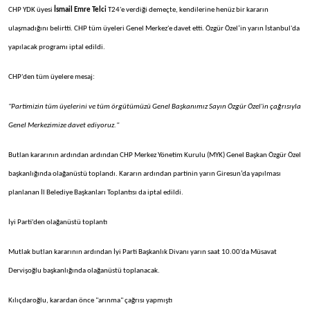
CHP YDK üyesi
İsmail Emre Telci
T24'e verdiği demeçte, kendilerine henüz bir kararın
ulaşmadığını belirtti. CHP tüm üyeleri Genel Merkez'e davet etti. Özgür Özel’in yarın İstanbul'da
yapılacak programı iptal edildi.
CHP'den tüm üyelere mesaj:
"Partimizin tüm üyelerini ve tüm örgütümüzü Genel Başkanımız Sayın Özgür Özel'in çağrısıyla
Genel Merkezimize davet ediyoruz."
Butlan kararının ardından ardından CHP Merkez Yönetim Kurulu (MYK) Genel Başkan Özgür Özel
başkanlığında olağanüstü toplandı. Kararın ardından partinin yarın Giresun’da yapılması
planlanan İl Belediye Başkanları Toplantısı da iptal edildi.
İyi Parti'den olağanüstü toplantı
Mutlak butlan kararının ardından İyi Parti Başkanlık Divanı yarın saat 10.00'da Müsavat
Dervişoğlu başkanlığında olağanüstü toplanacak.
Kılıçdaroğlu, karardan önce "arınma" çağrısı yapmıştı