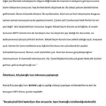
diğer partilerdeki arkadaşlarla istişare ettiğimizde de insanların endişesini görüyoruz ama
bizim ülkeye borcumuz var, hep birlikte farklı düşünsek de.
Bu ülkeyi şahsım devleti haline
getiremeyiz. Buna müsaade etmeyiz. Bu açıklamalar, diyorum ya hani dayanışma duygusu
zaman zaman konuşuyoruz da şüphesiz önemli. Çünkü salt Cumhuriyet Halk Partisi'nin bir
şeyi değil. Yani düşünebiliyor musunuz, bugün Yüksek Seçim Kurulu oy birliğiyle, ki orada
bulunan AKP'li temsilcinin de 'kardeşim olur mu böyle bir şey' dediği bir durumda, siz
kalkıyorsunuz işte yüz yıllık bir birikim, Yüksek Seçim Kurulu'nun yetkisi olduğu açık, anayasa
açık, hemen bir tane mahkeme aracılığıyla tüm bunu ters yüz edecek bir şeyden
bahsedebiliyorsunuz.
Bunun, evet söylentiler çok. Ama ben bunun gerçekleşeceğine
inanmıyorum, ki inanmak istemiyorum. Ha, Genel Başkanımız da çok güzel ifade etti; butlan
gelmez, gelirse de göreceği var."
Öztürkmen, Kılıçdaroğlu’nun videosunu paylaşmıştı
Kemal Kılıçdaroğlu'nun '
arınma
' çağrısı yaptığı videoyu paylaşan milletvekillerine dair de
konuşan CHP'li Emre, şunları kaydetti:
"Burada şimdi kimi kastediyor diye soruyorlar. Sayın İmamoğlu tutuklandığında kendisi