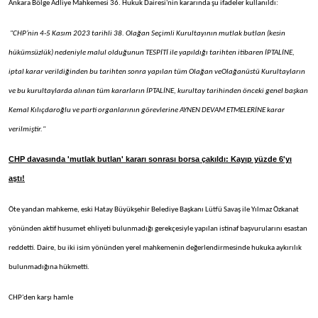
Ankara Bölge Adliye Mahkemesi 36. Hukuk Dairesi'nin kararında şu ifadeler kullanıldı:
"CHP’nin 4-5 Kasım 2023 tarihli 38. Olağan Seçimli Kurultayının mutlak butlan (kesin
hükümsüzlük) nedeniyle malul olduğunun TESPİTİ ile yapıldığı tarihten itibaren İPTALİNE,
iptal karar verildiğinden bu tarihten sonra yapılan tüm Olağan veOlağanüstü Kurultayların
ve bu kurultaylarda alınan tüm kararların İPTALİNE, kurultay tarihinden önceki genel başkan
Kemal Kılıçdaroğlu ve parti organlarının görevlerine AYNEN DEVAM ETMELERİNE karar
verilmiştir."
CHP davasında 'mutlak butlan' kararı sonrası borsa çakıldı: Kayıp yüzde 6'yı
aştı!
Öte yandan mahkeme, eski Hatay Büyükşehir Belediye Başkanı Lütfü Savaş ile Yılmaz Özkanat
yönünden aktif husumet ehliyeti bulunmadığı gerekçesiyle yapılan istinaf başvurularını esastan
reddetti. Daire, bu iki isim yönünden yerel mahkemenin değerlendirmesinde hukuka aykırılık
bulunmadığına hükmetti.
CHP'den karşı hamle