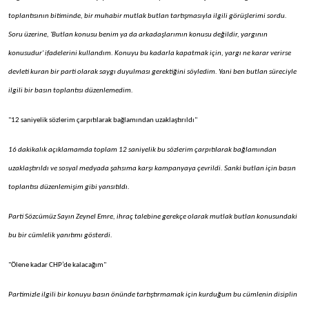
toplantısının bitiminde, bir muhabir mutlak butlan tartışmasıyla ilgili görüşlerimi sordu.
Soru üzerine, 'Butlan konusu benim ya da arkadaşlarımın konusu değildir, yargının
konusudur' ifadelerini kullandım. Konuyu bu kadarla kapatmak için, yargı ne karar verirse
devleti kuran bir parti olarak saygı duyulması gerektiğini söyledim. Yani ben butlan süreciyle
ilgili bir basın toplantısı düzenlemedim.
"12 saniyelik sözlerim çarpıtılarak bağlamından uzaklaştırıldı"
16 dakikalık açıklamamda toplam 12 saniyelik bu sözlerim çarpıtılarak bağlamından
uzaklaştırıldı ve sosyal medyada şahsıma karşı kampanyaya çevrildi. Sanki butlan için basın
toplantısı düzenlemişim gibi yansıtıldı.
Parti Sözcümüz Sayın Zeynel Emre, ihraç talebine gerekçe olarak mutlak butlan konusundaki
bu bir cümlelik yanıtımı gösterdi.
"Ölene kadar CHP’de kalacağım"
Partimizle ilgili bir konuyu basın önünde tartıştırmamak için kurduğum bu cümlenin disiplin