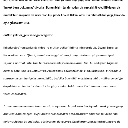
söylüyorlar, bakıyorsun karar çıkmıyor. Halkı yanıltıcı bilgi yayıyorlar. Kendilerinden eminler,
'hukuk bana dokunmaz' diyorlar. Bunun bizim tarafımızdan bir gerçekliği yok. İBB davası da
mutlak butlan işinde de savcı olan kişi şimdi Adalet Bakanı oldu. Bu talimatlı bir yargı, karar da
öyle çıkacaktır
” dedi.
Butlan gelmez, gelirse de göreceği var
Kılıçdaroğlu'nun paylaştığı video ile 'mutlak butlan' ihtimalinin sorulduğu Zeynel Emre, şu
ifadeleri kullandı:
"Şimdi, insanların kaygılı olması, kumpaslarla karşılaşırım endişesi
taşıması normal. Tabii tüm bunları normalleştirmemek lazım. Yani bu endişeleri taşımak
normal ama Türkiye Cumhuriyeti Devleti köklü devlet geleneği olan, uzun süreli bir çabanın
sonrasında cumhuriyetin ilan edildiği, bedeller ödendiği, meclisin açıldığı, milli egemenliğe
dayalı bir cumhuriyettir. Bunu hiçbir güç ortadan kaldıramaz. Evet, zaman zaman zarar
verenler olacaktır.
Zaman zaman anayasadan kaynaklı, anayasanın boşluklarından faydalanarak göreve gelip
anayasayı dinlemeyen, uygulamayanlar olacaktır ama bu durum elbet son bulacak. Yani
dolayısıyla ben bu endişeleri görüyorum, duyuyoruz. Kendi aramızda konuştuğumuz ya da