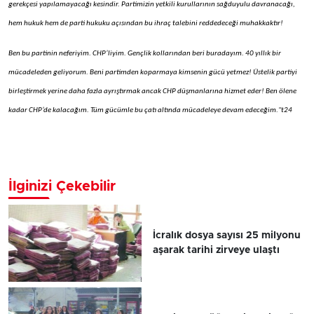
gerekçesi yapılamayacağı kesindir. Partimizin yetkili kurullarının sağduyulu davranacağı,
hem hukuk hem de parti hukuku açısından bu ihraç talebini reddedeceği muhakkaktır!
Ben bu partinin neferiyim. CHP’liyim. Gençlik kollarından beri buradayım. 40 yıllık bir
mücadeleden geliyorum. Beni partimden koparmaya kimsenin gücü yetmez! Üstelik partiyi
birleştirmek yerine daha fazla ayrıştırmak ancak CHP düşmanlarına hizmet eder! Ben ölene
kadar CHP’de kalacağım. Tüm gücümle bu çatı altında mücadeleye devam edeceğim."t24
İlginizi Çekebilir
İcralık dosya sayısı 25 milyonu
aşarak tarihi zirveye ulaştı