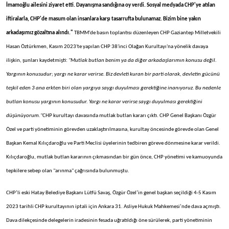
İmamoğlu ailesini ziyaret etti. Dayanışma sandığına oy verdi. Sosyal medyada CHP'ye atılan
iftiralarla, CHP'de masum olan insanlara karşı tasarrufta bulunamaz. Bizim bine yakın
arkadaşımız gözaltına alındı."
TBMM'de basın toplantısı düzenleyen CHP Gaziantep Milletvekili
Hasan Öztürkmen, Kasım 2023'te yapılan CHP 38'inci Olağan Kurultayı'na yönelik davaya
ilişkin, şunları kaydetmişti:
"Mutlak butlan benim ya da diğer arkadaşlarımın konusu değil.
Yargının konusudur; yargı ne karar verirse. Biz devleti kuran bir parti olarak, devletin gücünü
teşkil eden 3 ana erkten biri olan yargıya saygı duyulması gerektiğine inanıyoruz. Bu nedenle
butlan konusu yargının konusudur. Yargı ne karar verirse saygı duyulması gerektiğini
düşünüyorum."
CHP kurultayı davasında mutlak butlan kararı çıktı. CHP Genel Başkanı Özgür
Özel ve parti yönetiminin görevden uzaklaştırılmasına, kurultay öncesinde görevde olan Genel
Başkan Kemal Kılıçdaroğlu ve Parti Meclisi üyelerinin tedbiren göreve dönmesine karar verildi.
Kılıçdaroğlu, mutlak butlan kararının çıkmasından bir gün önce, CHP yönetimi ve kamuoyunda
tepkilere sebep olan "arınma" çağrısında bulunmuştu.
CHP’li eski Hatay Belediye Başkanı Lütfü Savaş, Özgür Özel’in genel başkan seçildiği 4-5 Kasım
2023 tarihli CHP kurultayının iptali için Ankara 31. Asliye Hukuk Mahkemesi’nde dava açmıştı.
Dava dilekçesinde delegelerin iradesinin fesada uğratıldığı öne sürülerek, parti yönetiminin