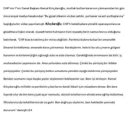
CHP’nin 7'nci Genel Başkanı Kemal Kılıçdaroğlu, mutlak butlan kararının çıkmasından bir gün
önce sosyal medya hesabından "Bu güzel ülkenin vicdan sahibi, yurtsever ve asil yurttaşlarına"
başlığıyla bir video yayınlamıştı.
Kılıçdaroğlu
, CHP'li belediyelere yönelik operasyonlara ve
gözaltılara ilişkin olarak, siyaseti temiz tutmanın tüm siyasetçilerin namus borcu olduğunu
belirterek,
"CHP bize bırakılmış bir miras değildir. Partimiz bizlere kutsal bir emanettir.
Emanet kirletilemez, emanete kara çalınamaz. Kardeşlerim, hele ki bu ulu çınarın gölgesi
haramın ve kirlenmişliğin sığınağı asla ve asla olamaz. Gerektiğinde arınmasını da bilir, iç
muhasebesini yapmasını da. Ama yolundan asla dönmez. Çünkü bu yürüyüş bir iktidar
yürüyüşüdür. Çünkü bu yürüyüş halkın umudunu yeniden ayağa kaldırma yürüyüşüdür.
Benden susmamı veya başka şeyler söylememi bekleyenler var. Beni iyi dinleyin: Kemal
Kılıçdaroğlu milletin ve partisinin çıkarlarını kendi ikbali için müzakere etmez. Bin kere
toprak olur da bin kere çiçek açar namuslu, dürüst evlatlarının elinde ama eğilip bükülmez.
İftiralarınız da tehditleriniz de vız gelir. Ben doğruyu söylerim, ben hakikatin yanında
dururum"
demişti.t24