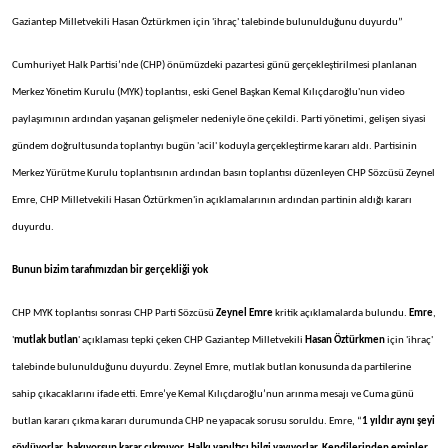
Gaziantep Milletvekili Hasan Öztürkmen için 'ihraç' talebinde bulunulduğunu duyurdu”
Cumhuriyet Halk Partisi’nde (CHP) önümüzdeki pazartesi günü gerçekleştirilmesi planlanan
Merkez Yönetim Kurulu (MYK) toplantısı, eski Genel Başkan Kemal Kılıçdaroğlu'nun video
paylaşımının ardından yaşanan gelişmeler nedeniyle öne çekildi. Parti yönetimi, gelişen siyasi
gündem doğrultusunda toplantıyı bugün 'acil' koduyla gerçekleştirme kararı aldı. Partisinin
Merkez Yürütme Kurulu toplantısının ardından basın toplantısı düzenleyen CHP Sözcüsü Zeynel
Emre, CHP Milletvekili Hasan Öztürkmen'in açıklamalarının ardından partinin aldığı kararı
duyurdu.
Bunun bizim tarafımızdan bir gerçekliği yok
CHP MYK toplantısı sonrası CHP Parti Sözcüsü
Zeynel Emre
kritik açıklamalarda bulundu.
Emre
,
'
mutlak butlan
' açıklaması tepki çeken CHP Gaziantep Milletvekili
Hasan Öztürkmen
için 'ihraç'
talebinde bulunulduğunu duyurdu. Zeynel Emre, mutlak butlan konusunda da partilerine
sahip çıkacaklarını ifade etti. Emre’ye Kemal Kılıçdaroğlu’nun arınma mesajı ve Cuma günü
butlan kararı çıkma kararı durumunda CHP ne yapacak sorusu soruldu. Emre, “
1 yıldır aynı şeyi