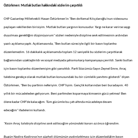
Öztürkmen: Mutlak butlan hakkındaki sözlerim çarpıtıldı
CHP Gaziantep Milletvekili Hasan Öztürkmen'in "Ben de Kemal Kılıçdaroğlu'nun videosunu
paylaşan vekillerden birisiyim. Mutlak butlan yargının konusudur. Yargı ne karar verirse saygı
duyulması gerektiğini düşünüyorum" sözleri nedeniyle disipline sevk edilmesinin ardından
yazılı açıklama yaptı. Açıklamasında, "Ben butlan süreciyle ilgili bir basın toplantısı
düzenlemedim. 16 dakikalık açıklamamda toplam 12 saniyelik bu sözlerim çarpıtılarak
bağlamından uzaklaştırıldı ve sosyal medyada şahsıma karşı kampanyaya çevrildi. Sanki butlan
için basın toplantısı düzenlemişim gibi yansıtıldı. Parti Sözcümüz Sayın Zeynel Emre, ihraç
talebine gerekçe olarak mutlak butlan konusundaki bu bir cümlelik yanıtımı gösterdi" diyen
Öztürkmen, "Ben bu partinin neferiyim. CHP’liyim. Gençlik kollarından beri buradayım. 40
yıllık bir mücadeleden geliyorum. Beni partimden koparmaya kimsenin gücü yetmez! Ben
ölene kadar CHP’de kalacağım. Tüm gücümle bu çatı altında mücadeleye devam
edeceğim" ifadelerini kullandı.
"Kesin ihraç talebiyle disipline sevk edileceğim yönündeki kararı az önce öğrendim.
Bugün Nadira Kadirova’nın şüpheli ölümünün aydınlatılması için düzenlediğim basın