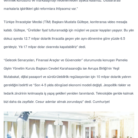
verimlilik konusunu ve markalaşmayı hedeflemeden ayakta kalamaz. Uluslararası
markalarla işbirlikleri gibi reformlara ihtiyacımız var.”
Türkiye İhracatçılar Meclisi (TİM) Başkanı Mustafa Gültepe, konferansa video mesajla
katıldı. Gültepe, “Üreticiler fiyat tutturamadığı için müşteri ve pazar kayıpları yaşıyor. Bu yılın
dokuz ayında 12.7 milyar dolarlık ihracatla geçen yılın aynı dönemine göre yüzde 6.5
gerideyiz. Yılı 17 milyar dolar civarında kapatabiliriz” dedi.
“Gelecek Senaryoları, Finansal Araçlar ve Güvenceler” oturumunda konuşan Pameks
Giyim Yönetim Kurulu Başkanı Cevdet Karahasanoğlu ise Avrupa Birliği’nin Yeşil
Mutabakat, dijital pasaport ve sürdürülebilirlik regülasyonları için 10 milyar dolarlık yatırım
gerektiğini belirtti ve “Son 4-5 yılda döngüsel ekonomi modeli değişti. Jeopolitik riskler ve
tedarik zincirinin kırılmasıyla iş yapış şekilleri yeniden tanımlandı. Teknolojide geride kalmak
bizi daha da zayıflatır. Cesur adımlar atmak zorundayız” dedi. Cumhuriyet