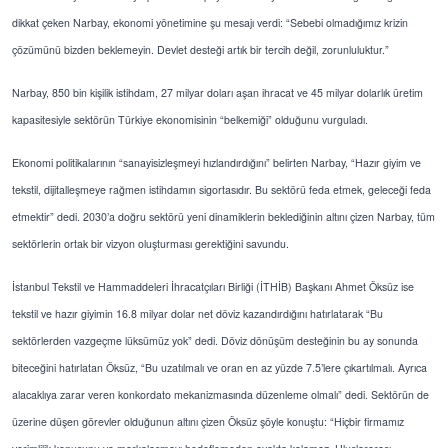
dikkat çeken Narbay, ekonomi yönetimine şu mesajı verdi: “Sebebi olmadığımız krizin
çözümünü bizden beklemeyin. Devlet desteği artık bir tercih değil, zorunluluktur.”
Narbay, 850 bin kişilik istihdam, 27 milyar doları aşan ihracat ve 45 milyar dolarlık üretim
kapasitesiyle sektörün Türkiye ekonomisinin “belkemiği” olduğunu vurguladı.
Ekonomi politikalarının “sanayisizleşmeyi hızlandırdığını” belirten Narbay, “Hazır giyim ve
tekstil, dijitalleşmeye rağmen istihdamın sigortasıdır. Bu sektörü feda etmek, geleceği feda
etmektir” dedi. 2030’a doğru sektörü yeni dinamiklerin beklediğinin altını çizen Narbay, tüm
sektörlerin ortak bir vizyon oluşturması gerektiğini savundu.
İstanbul Tekstil ve Hammaddeleri İhracatçıları Birliği (İTHİB) Başkanı Ahmet Öksüz ise
tekstil ve hazır giyimin 16.8 milyar dolar net döviz kazandırdığını hatırlatarak “Bu
sektörlerden vazgeçme lüksümüz yok” dedi. Döviz dönüşüm desteğinin bu ay sonunda
biteceğini hatırlatan Öksüz, “Bu uzatılmalı ve oran en az yüzde 7.5’lere çıkartılmalı. Ayrıca
alacaklıya zarar veren konkordato mekanizmasında düzenleme olmalı” dedi. Sektörün de
üzerine düşen görevler olduğunun altını çizen Öksüz şöyle konuştu: “Hiçbir firmamız