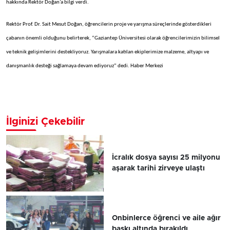
hakkında Rektör Doğan’a bilgi verdi.
Rektör Prof. Dr. Sait Mesut Doğan, öğrencilerin proje ve yarışma süreçlerinde gösterdikleri
çabanın önemli olduğunu belirterek, “Gaziantep Üniversitesi olarak öğrencilerimizin bilimsel
ve teknik gelişimlerini destekliyoruz. Yarışmalara katılan ekiplerimize malzeme, altyapı ve
danışmanlık desteği sağlamaya devam ediyoruz” dedi. Haber Merkezi
İlginizi Çekebilir
İcralık dosya sayısı 25 milyonu
aşarak tarihi zirveye ulaştı
Onbinlerce öğrenci ve aile ağır
baskı altında bırakıldı