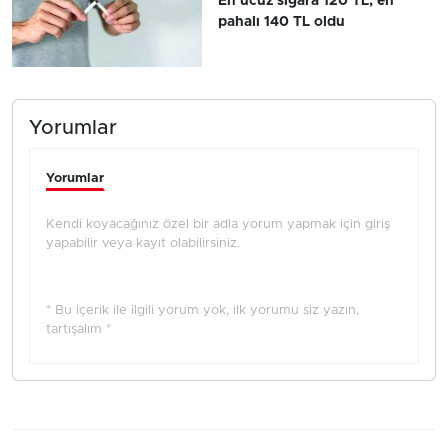
En ucuz sigara 120 TL, en
pahalı 140 TL oldu
Yorumlar
Yorumlar
Kendi koyacağınız özel bir adla yorum yapmak için giriş
yapabilir veya kayıt olabilirsiniz.
* Bu içerik ile ilgili yorum yok, ilk yorumu siz yazın,
tartışalım *