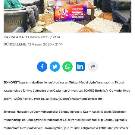
YAYINLAMA: 13 Kasım 2025 / 21.14
GÜNCELLEME: 13 Kasım 2025 / 21.14
TEKNOFEST kapsamında düzenlenen Uluslararası Türksat Model Uydu Yarışması’nın Ticosat
kategorisinde Türkiye üçüncüsü olan Gaziantep Üniversitesi (GAÜN) Elektrik Ar-Ge Model Uydu
Takımı, GAÜN Rektörü Prof. Dr. Sait Mesut Doğan’ı makamında ziyaret etti.
Ziyarette, Havacılık ve Uzay Mühendisliği Bölümü öğrencisi Kazım Ağralı, Elektrik-Elektronik
Mühendisliği Bölümü öğrencisi Muhammet Çolak ve Makine Mühendisliği Bölümü öğrencisi
Muhammet Demirkol yer aldı. Takım üyeleri, yürüttükleri çalışmalar ve katıldıkları yarışmalar