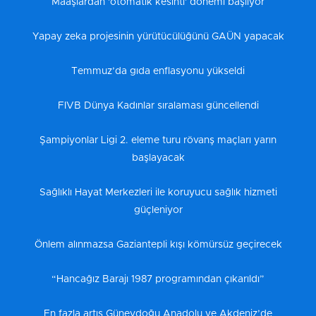
Maaşlardan 'otomatik kesinti' dönemi başlıyor
Yapay zeka projesinin yürütücülüğünü GAÜN yapacak
Temmuz’da gıda enflasyonu yükseldi
FIVB Dünya Kadınlar sıralaması güncellendi
Şampiyonlar Ligi 2. eleme turu rövanş maçları yarın
başlayacak
Sağlıklı Hayat Merkezleri ile koruyucu sağlık hizmeti
güçleniyor
Önlem alınmazsa Gaziantepli kışı kömürsüz geçirecek
“Hancağız Barajı 1987 programından çıkarıldı”
En fazla artış Güneydoğu Anadolu ve Akdeniz’de