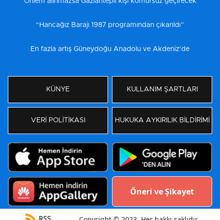
Önlem alınmazsa Gaziantepli kışı kömürsüz geçirecek
“Hancağız Barajı 1987 programından çıkarıldı”
En fazla artış Güneydoğu Anadolu ve Akdeniz’de
KÜNYE
KULLANIM ŞARTLARI
VERİ POLİTİKASI
HUKUKA AYKIRILIK BİLDİRİMİ
Öneri ve Şikayet
RSS
Copyright © 2023. Her hakkı saklıdır.