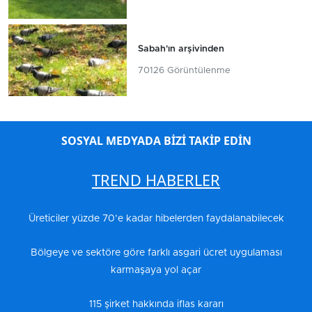
Sabah'ın arşivinden
70126 Görüntülenme
SOSYAL MEDYADA BİZİ TAKİP EDİN
TREND HABERLER
Üreticiler yüzde 70’e kadar hibelerden faydalanabilecek
Bölgeye ve sektöre göre farklı asgari ücret uygulaması
karmaşaya yol açar
115 şirket hakkında iflas kararı