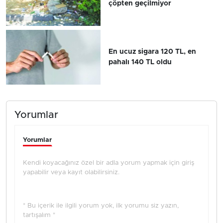
çöpten geçilmiyor
En ucuz sigara 120 TL, en
pahalı 140 TL oldu
Yorumlar
Yorumlar
Kendi koyacağınız özel bir adla yorum yapmak için giriş
yapabilir veya kayıt olabilirsiniz.
* Bu içerik ile ilgili yorum yok, ilk yorumu siz yazın,
tartışalım *