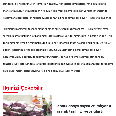
için tarihi bir fırsat sunuyor. TBMM’nin başta Kürt meselesi olmak üzere, farklı kimliklerin,
inançların, kültürlerin, kadınların ve tüm toplumsal dinamiklerin eşit yurttaşlık temelinde
yasal ve anayasal taleplerini karşılayacak somut adımlar atması gerekiyor’’ ifadelerini kullandı.
Taleplerinin anayasal güvence altına alınmasını isteyen İl Eş Başkanı Yeşil, ‘’Demokratikleşme
sürecinin şeffaf, katılımcı ve toplumsal uzlaşıya dayalı yürütülmesinin kalıcı barışın ve güçlü bir
toplumsal birlikteliğin teminatı olduğunu unutulmamalı. İnsan hakları, çoğulculuk, eşitlik ve
adalet ilkelerinin, ortak geleceğimizin ve bugünümüzün temel harcı olması gerekiyor.
Komisyonun bu doğrultuda çalışma yürütmesini, buna dair somut adımlar atmasını, bu
temelde TBMM’de tüm tarafların sürece katılımını sağlayarak taleplerimizin anayasal güvenceye
kavuşturulmasını talep ediyoruz’’ şeklinde konuştu. Haber Merkezi
İlginizi Çekebilir
İcralık dosya sayısı 25 milyonu
aşarak tarihi zirveye ulaştı