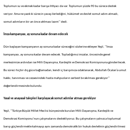
Toplumun su ve ekmek kadar barışa ihtiyacı da var. Toplumun yüzde 90 bu sürece destek
veriyor. Ama ne yazık ki sürecin yavaş ilerlediğini, hükümet ve devlet somut adım atmadı,
somut adımların bir an önce atılması lazım’’ dedi.
İmza kampanyası, ay sonuna kadar devam edecek
Dün başlayan kampanyanın ay sonuna kadar süreceğini sözlerine ekleyen Yeşil, ‘’İmza
kampanyası, ay sonuna kadar devam edecek. Topladığımız imzalar, öncesinde genel
merkezimize ardından ise Milli Dayanışma, Kardeşlik ve Demokrasi Komisyonuna gönderilecek.
Bu süreci hiçbir dış güce bağlamadan, kendi iç barışımıza odaklanarak, Abdullah Öcalan’a umut
hakkı, tanınması ve cezaevindeki hasta mahpusların serbest bırakılması gerekiyor’’
değerlendirmesinde bulundu.
Yasal ve anayasal talepleri karşılayacak somut adımlar atması gerekiyor
Yeşil, ‘’Türkiye Büyük Millet Meclisi bünyesinde kurulan Milli Dayanışma, Kardeşlik ve
Demokrasi Komisyonu’nun çalışmalarını destekliyoruz. Bu çalışmaların yalnızca toplumsal
barışı güçlendirmekle kalmayıp aynı zamanda demokratik bir hukuk devletinin güçlendirilmesi