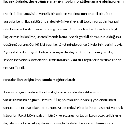
İlaç sektöründe, devlet-üniversite- sivil toplum örgütleri-sanayi işbirliği önemli
Demirci, ilaç sanayisine yönelik bir atılımın yapılmasının önemli olduğunu
vurgularken, ‘’İlaç sektöründe, devlet-üniversite- sivil toplum örgütleri-sanayi
işbirliğinin artarak devam etmesi gerekiyor. Kendi molekül ve biyo teknolojik
ilaçlarımızı bulabilme, üretebilmemiz lazım. Ancak gerekli alt yapının olduğunu
düşünmüyorum. Çünkü kişi başı ilaç tüketiminde dünya ülkelerinin gerisindeyiz.
Aynı şekilde ilaca ayrıla bütçede yine gerilerdeyiz. Bunu aşmanın yolu ilaç
sektörüne yönelik desteklerin arttırılmasının yanı sıra teşviklerin verilmesinden
geçiyor’’ dedi.
Hastalar ilaca erişim konusunda mağdur olacak
Tomografi çekiminde kullanılan ilaçların eczanelerde satılmasının
yasaklanmasına değinen Demirci, ‘’İlaç politikalarının yanlış yönlendirilmesi
sonucunda ortaya çıkan bir durum. Artan tedavi giderlerinden tasarruf yapmak
istiyorlar. Fakat böyle palyatif küçük ve eczaneyi ortadan kaldıracak tedbirlerle
ilaç alanında tasarruf yapılamaz. Sonuçta hastalar ilaca erişim konusunda