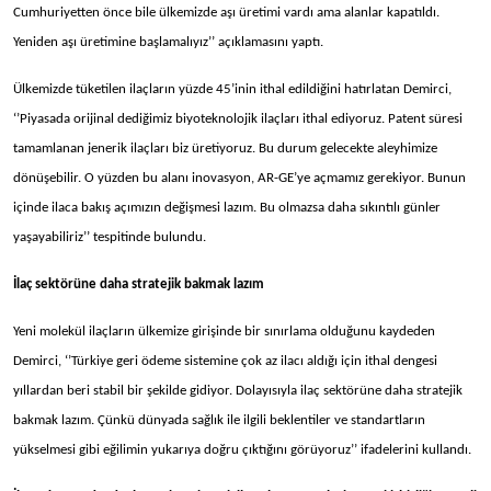
Cumhuriyetten önce bile ülkemizde aşı üretimi vardı ama alanlar kapatıldı.
Yeniden aşı üretimine başlamalıyız’’ açıklamasını yaptı.
Ülkemizde tüketilen ilaçların yüzde 45’inin ithal edildiğini hatırlatan Demirci,
‘’Piyasada orijinal dediğimiz biyoteknolojik ilaçları ithal ediyoruz. Patent süresi
tamamlanan jenerik ilaçları biz üretiyoruz. Bu durum gelecekte aleyhimize
dönüşebilir. O yüzden bu alanı inovasyon, AR-GE’ye açmamız gerekiyor. Bunun
içinde ilaca bakış açımızın değişmesi lazım. Bu olmazsa daha sıkıntılı günler
yaşayabiliriz’’ tespitinde bulundu.
İlaç sektörüne daha stratejik bakmak lazım
Yeni molekül ilaçların ülkemize girişinde bir sınırlama olduğunu kaydeden
Demirci, ‘’Türkiye geri ödeme sistemine çok az ilacı aldığı için ithal dengesi
yıllardan beri stabil bir şekilde gidiyor. Dolayısıyla ilaç sektörüne daha stratejik
bakmak lazım. Çünkü dünyada sağlık ile ilgili beklentiler ve standartların
yükselmesi gibi eğilimin yukarıya doğru çıktığını görüyoruz’’ ifadelerini kullandı.