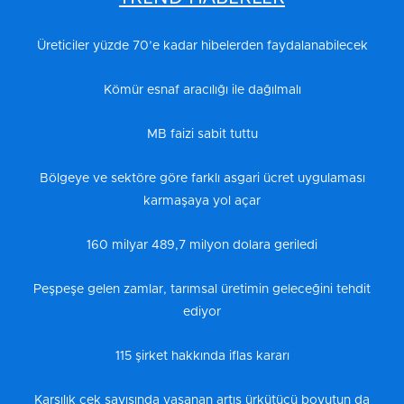
Üreticiler yüzde 70’e kadar hibelerden faydalanabilecek
Kömür esnaf aracılığı ile dağılmalı
MB faizi sabit tuttu
Bölgeye ve sektöre göre farklı asgari ücret uygulaması
karmaşaya yol açar
160 milyar 489,7 milyon dolara geriledi
Peşpeşe gelen zamlar, tarımsal üretimin geleceğini tehdit
ediyor
115 şirket hakkında iflas kararı
Karşılık çek sayısında yaşanan artış ürkütücü boyutun da