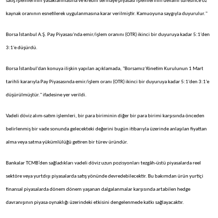
satış işlemlerinin yasaklanmasına ve kredili sermaye piyasası işlemlerinin devamı süresince öz
kaynak oranının esnetilerek uygulanmasına karar verilmiştir. Kamuoyuna saygıyla duyurulur."
Borsa İstanbul A.Ş. Pay Piyasası'nda emir/işlem oranını (OTR) ikinci bir duyuruya kadar 5:1'den
3:1'e düşürdü.
Borsa İstanbul'dan konuya ilişkin yapılan açıklamada, "Borsamız Yönetim Kurulunun 1 Mart
tarihli kararıyla Pay Piyasasında emir/işlem oranı (OTR) ikinci bir duyuruya kadar 5:1'den 3:1'e
düşürülmüştür." ifadesine yer verildi.
Vadeli döviz alım-satım işlemleri, bir para biriminin diğer bir para birimi karşısında önceden
belirlenmiş bir vade sonunda gelecekteki değerini bugün itibarıyla üzerinde anlaşılan fiyattan
alma veya satma yükümlülüğü getiren bir türev üründür.
Bankalar TCMB’den sağladıkları vadeli döviz uzun pozisyonları tezgâh-üstü piyasalarda reel
sektöre veya yurtdışı piyasalarda satış yönünde devredebilecektir. Bu bakımdan ürün yurtiçi
finansal piyasalarda dönem dönem yaşanan dalgalanmalar karşısında artabilen hedge
davranışının piyasa oynaklığı üzerindeki etkisini dengelenmede katkı sağlayacaktır.