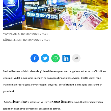
YAYINLAMA: 02 Mart 2026 / 11.26
GÜNCELLEME: 02 Mart 2026 / 11.26
Merkez Bankası, döviz kurlarında gözlenebilecek oynamanın engellenmesi amacıyla Türk lirası
uzlaşmalı vadeli döviz satım işlemlerine başlanacağını açıkladı. Ayrıca, 1 hafta vadeli repo
ihalelerine bir süreliğine ara verileceğini duyurdu. Borsa İstanbul'da da açığa satış işlemleri
yasaklandı
ABD
İsrail
İran
Körfez Ülkeleri
ve
'in
'a saldırıları ve İran'ın
ndeki ABD üslerini hedef alan
saldırıları ekonomide önlemleri beraberinde getirdi.