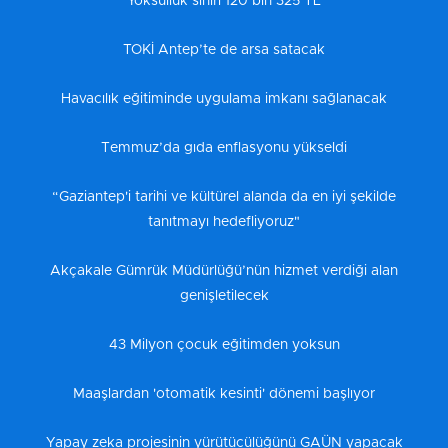
Yoksulluk sınırı 120 bin 325 TL
TOKİ Antep’te de arsa satacak
Havacılık eğitiminde uygulama imkanı sağlanacak
Temmuz’da gıda enflasyonu yükseldi
“Gaziantep'i tarihi ve kültürel alanda da en iyi şekilde
tanıtmayı hedefliyoruz"
Akçakale Gümrük Müdürlüğü’nün hizmet verdiği alan
genişletilecek
43 Milyon çocuk eğitimden yoksun
Maaşlardan 'otomatik kesinti' dönemi başlıyor
Yapay zeka projesinin yürütücülüğünü GAÜN yapacak