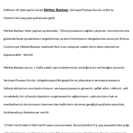
Merkez Bankası
Haftanın ilk işlem günü öncesi
, Sermaye Piyasası Kurulu ve Borsa
İstanbul'dan peş peşe açıklamalar geldi.
Merkez Bankası’ndan yapılan açıklamada, “Döviz piyasasının sağlıklı çalışması, döviz kurlarında
gözlenebilecek oynaklıkların engellenmesi ve döviz likiditesinin dengelenmesi amacıyla Türkiye
Cumhuriyet Merkez Bankası nezdinde Türk lirası uzlaşmalı vadeli döviz satım işlemlerine
başlanacaktır.” denildi.
Merkez Bankası ayrıca, 1 hafta vadeli repo ihalelerine bir süreliğine ara verileceğini duyurdu.
Sermaye Piyasası Kurulu, bölgede jeopolitik gerginlik ve çatışmaların sermaye piyasasına
ihtimal etkilerinin sınırlandırılmasını, sermaye piyasasının güvenilir, şeffaf, etkin, istikrarlı, adil
ve rekabetçi bir ortamda işleyişinin ve gelişmesinin sağlanmasını, yatırımcıların hak ve
menfaatlerinin korunmasını teminen bazı tedbirlerin alınması gereğiyle açıklama yayımladı.
Açıklamada şu ifadelere yer verildi:
"2 Mart tarihinden 6 Mart tarihi seans sonuna kadar, Borsa İstanbul A.Ş. pay piyasalarında açığa