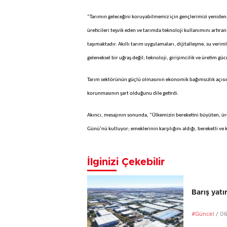
“Tarımın geleceğini koruyabilmemiz için gençlerimizi yeniden 
üreticileri teşvik eden ve tarımda teknoloji kullanımını artır
taşımaktadır. Akıllı tarım uygulamaları, dijitalleşme, su verim
geleneksel bir uğraş değil; teknoloji, girişimcilik ve üretim güc
Tarım sektörünün güçlü olmasının ekonomik bağımsızlık açısınd
korunmasının şart olduğunu dile getirdi.
Akıncı, mesajının sonunda, “Ülkemizin bereketini büyüten, üre
Günü’nü kutluyor; emeklerinin karşılığını aldığı, bereketli ve
İlginizi Çekebilir
Barış yatı
#Güncel
/ 0