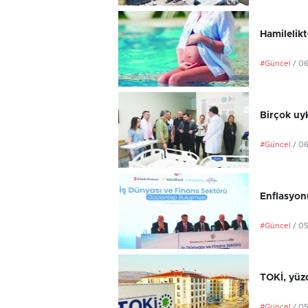
Hamilelikt
#Güncel
/ 0
Birçok uyk
#Güncel
/ 0
Enflasyonu
#Güncel
/ 0
TOKİ, yüzd
#Güncel
/ 0