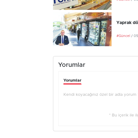
Yaprak dö
#Güncel
/ 0
Yorumlar
Yorumlar
Kendi koyacağınız özel bir adla yorum ya
* Bu içerik ile 