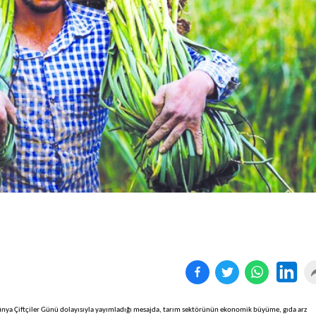
Birçok uyku hastalığının
En ucuz sigara 120 TL,
tan...
pa...
ünya Çiftçiler Günü dolayısıyla yayımladığı mesajda, tarım sektörünün ekonomik büyüme, gıda arz