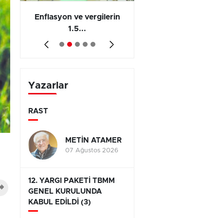
 en
Enflasyon ve vergilerin
Barış yatırımı, üre
1.5...
ve...
Yazarlar
RAST
METİN ATAMER
07 Ağustos 2026
12. YARGI PAKETİ TBMM
GENEL KURULUNDA
KABUL EDİLDİ (3)