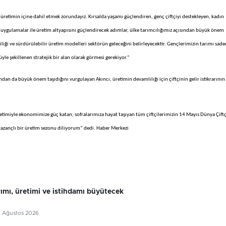
üretimin içine dahil etmek zorundayız. Kırsalda yaşamı güçlendiren, genç çiftçiyi destekleyen, kadın
an uygulamalar ile üretim altyapısını güçlendirecek adımlar, ülke tarımcılığımız açısından büyük önem
liliği ve sürdürülebilir üretim modelleri sektörün geleceğini belirleyecektir. Gençlerimizin tarımı sade
üyle şekillenen stratejik bir alan olarak görmesi gerekiyor.”
an da büyük önem taşıdığını vurgulayan Akıncı, üretimin devamlılığı için çiftçinin gelir istikrarının
timiyle ekonomimize güç katan, sofralarımıza hayat taşıyan tüm çiftçilerimizin 14 Mayıs Dünya Çiftç
 kazançlı bir üretim sezonu diliyorum” dedi. Haber Merkezi
rımı, üretimi ve istihdamı büyütecek
6 Ağustos 2026