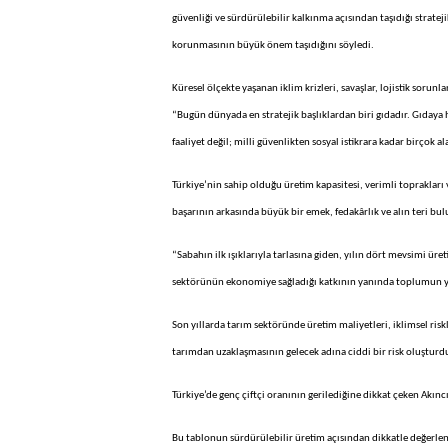
güvenliği ve sürdürülebilir kalkınma açısından taşıdığı strate
korunmasının büyük önem taşıdığını söyledi.
Küresel ölçekte yaşanan iklim krizleri, savaşlar, lojistik sorun
“Bugün dünyada en stratejik başlıklardan biri gıdadır. Gıdaya
faaliyet değil; milli güvenlikten sosyal istikrara kadar birçok 
Türkiye’nin sahip olduğu üretim kapasitesi, verimli toprakları 
başarının arkasında büyük bir emek, fedakârlık ve alın teri b
“Sabahın ilk ışıklarıyla tarlasına giden, yılın dört mevsimi ür
sektörünün ekonomiye sağladığı katkının yanında toplumun yaşam
Son yıllarda tarım sektöründe üretim maliyetleri, iklimsel risk
tarımdan uzaklaşmasının gelecek adına ciddi bir risk oluştur
Türkiye’de genç çiftçi oranının gerilediğine dikkat çeken Akıncı,
Bu tablonun sürdürülebilir üretim açısından dikkatle değerlend