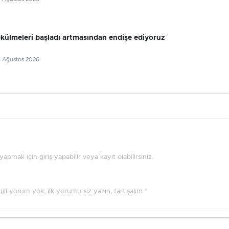
külmeleri başladı artmasından endişe ediyoruz
5 Ağustos 2026
pmak için giriş yapabilir veya kayıt olabilirsiniz.
ilgili yorum yok, ilk yorumu siz yazın, tartışalım *