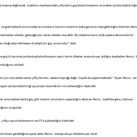
jik öneme değinerek, üretimin merkezindeki çiftçilerin güçlendirilmesinin ve üretim sürdürülebilirliği
lar ve gıda tedarik zincirindeki kırılmaların tarımın önemini daha görünür hale getirdiğini belirten Akın
 hükmeden ülkeler, geleceğe yön veren ülkeler olacaktır. Bu nedenle tarım artık sadece ekonomik bir
alanı doğrudan etkileyen stratejik bir güç unsurudur” dedi.
ve güçlü tarımsal potansiyeliyle dünyanın sayılı tarım ülkeleri arasında yer aldığını kaydeden Akıncı, 
ulunduğunu söyledi.
etim için mücadele veren çiftçilerimiz; sadece toprağı değil, hayatı da yeşertmektedir” diyen Akıncı, ta
 sürdürülebilirliği açısından da kritik bir rol üstlendiğini ifade etti.
ler ve kırsaldan kente göç gibi önemli sorunların yaşandığını aktaran Akıncı, özellikle genç nüfusun
duğunu vurguladı.
 çiftçi yaş ortalamasının ise 59’a yükseldiğini hatırlattı.
irilmesi gerektiğine işaret eden Akıncı, mesajında şu ifadelere yer verdi: