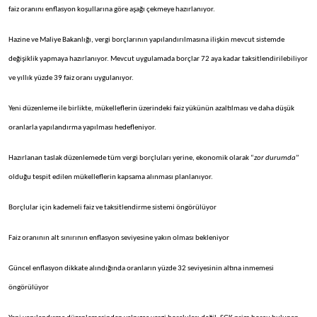
faiz oranını enflasyon koşullarına göre aşağı çekmeye hazırlanıyor.
Hazine ve Maliye Bakanlığı, vergi borçlarının yapılandırılmasına ilişkin mevcut sistemde
değişiklik yapmaya hazırlanıyor. Mevcut uygulamada borçlar 72 aya kadar taksitlendirilebiliyor
ve yıllık yüzde 39 faiz oranı uygulanıyor.
Yeni düzenleme ile birlikte, mükelleflerin üzerindeki faiz yükünün azaltılması ve daha düşük
oranlarla yapılandırma yapılması hedefleniyor.
Hazırlanan taslak düzenlemede tüm vergi borçluları yerine, ekonomik olarak “
zor durumda
”
olduğu tespit edilen mükelleflerin kapsama alınması planlanıyor.
Borçlular için kademeli faiz ve taksitlendirme sistemi öngörülüyor
Faiz oranının alt sınırının enflasyon seviyesine yakın olması bekleniyor
Güncel enflasyon dikkate alındığında oranların yüzde 32 seviyesinin altına inmemesi
öngörülüyor