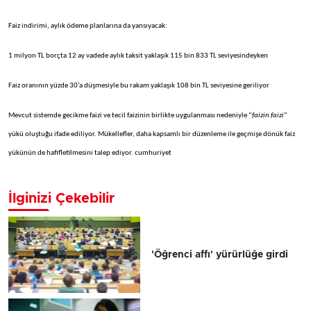
Faiz indirimi, aylık ödeme planlarına da yansıyacak:
1 milyon TL borçta 12 ay vadede aylık taksit yaklaşık 115 bin 833 TL seviyesindeyken
Faiz oranının yüzde 30’a düşmesiyle bu rakam yaklaşık 108 bin TL seviyesine geriliyor
Mevcut sistemde gecikme faizi ve tecil faizinin birlikte uygulanması nedeniyle “
faizin faizi
”
yükü oluştuğu ifade ediliyor. Mükellefler, daha kapsamlı bir düzenleme ile geçmişe dönük faiz
yükünün de hafifletilmesini talep ediyor. cumhuriyet
İlginizi Çekebilir
'Öğrenci affı' yürürlüğe girdi