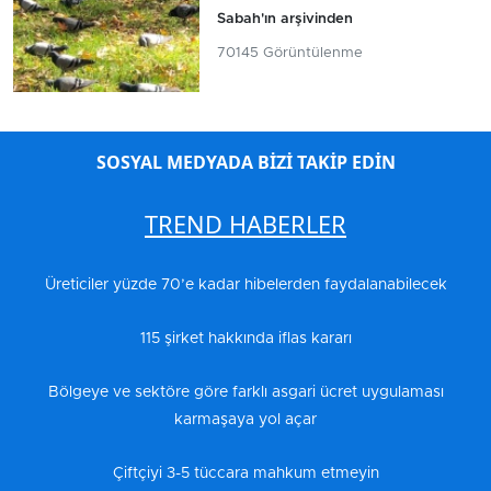
Sabah'ın arşivinden
70145 Görüntülenme
SOSYAL MEDYADA BİZİ TAKİP EDİN
TREND HABERLER
Üreticiler yüzde 70’e kadar hibelerden faydalanabilecek
115 şirket hakkında iflas kararı
Bölgeye ve sektöre göre farklı asgari ücret uygulaması
karmaşaya yol açar
Çiftçiyi 3-5 tüccara mahkum etmeyin