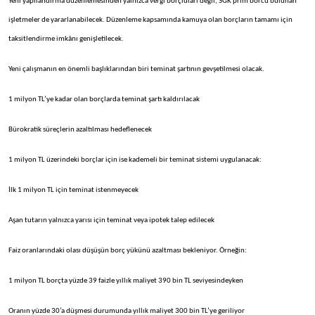
Yeni yapılandırma düzenlemesinden yalnızca vergi borçluları değil, SGK prim borcu bulunan
işletmeler de yararlanabilecek. Düzenleme kapsamında kamuya olan borçların tamamı için
taksitlendirme imkânı genişletilecek.
Yeni çalışmanın en önemli başlıklarından biri teminat şartının gevşetilmesi olacak.
1 milyon TL’ye kadar olan borçlarda teminat şartı kaldırılacak
Bürokratik süreçlerin azaltılması hedeflenecek
1 milyon TL üzerindeki borçlar için ise kademeli bir teminat sistemi uygulanacak:
İlk 1 milyon TL için teminat istenmeyecek
Aşan tutarın yalnızca yarısı için teminat veya ipotek talep edilecek
Faiz oranlarındaki olası düşüşün borç yükünü azaltması bekleniyor. Örneğin:
1 milyon TL borçta yüzde 39 faizle yıllık maliyet 390 bin TL seviyesindeyken
Oranın yüzde 30’a düşmesi durumunda yıllık maliyet 300 bin TL’ye geriliyor