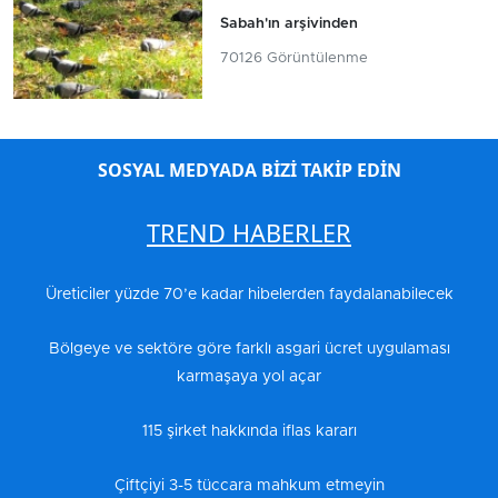
Sabah'ın arşivinden
70126 Görüntülenme
SOSYAL MEDYADA BİZİ TAKİP EDİN
TREND HABERLER
Üreticiler yüzde 70’e kadar hibelerden faydalanabilecek
Bölgeye ve sektöre göre farklı asgari ücret uygulaması
karmaşaya yol açar
115 şirket hakkında iflas kararı
Çiftçiyi 3-5 tüccara mahkum etmeyin