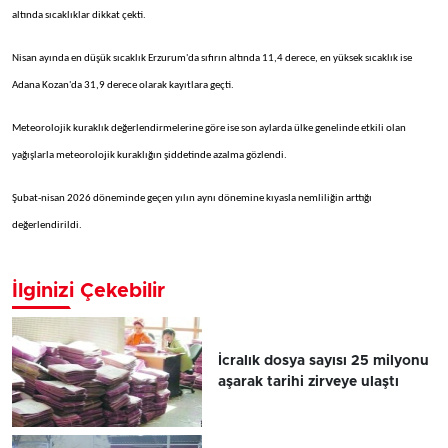
altında sıcaklıklar dikkat çekti.
Nisan ayında en düşük sıcaklık Erzurum'da sıfırın altında 11,4 derece, en yüksek sıcaklık ise
Adana Kozan'da 31,9 derece olarak kayıtlara geçti.
Meteorolojik kuraklık değerlendirmelerine göre ise son aylarda ülke genelinde etkili olan
yağışlarla meteorolojik kuraklığın şiddetinde azalma gözlendi.
Şubat-nisan 2026 döneminde geçen yılın aynı dönemine kıyasla nemliliğin arttığı
değerlendirildi.
İlginizi Çekebilir
İcralık dosya sayısı 25 milyonu
aşarak tarihi zirveye ulaştı