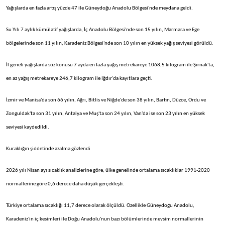
Yağışlarda en fazla artış yüzde 47 ile Güneydoğu Anadolu Bölgesi'nde meydana geldi.
Su Yılı 7 aylık kümülatif yağışlarda, İç Anadolu Bölgesi'nde son 15 yılın, Marmara ve Ege
bölgelerinde son 11 yılın, Karadeniz Bölgesi'nde son 10 yılın en yüksek yağış seviyesi görüldü.
İl geneli yağışlarda söz konusu 7 ayda en fazla yağış metrekareye 1068,5 kilogram ile Şırnak'ta,
en az yağış metrekareye 246,7 kilogram ile Iğdır'da kayıtlara geçti.
İzmir ve Manisa'da son 66 yılın, Ağrı, Bitlis ve Niğde'de son 38 yılın, Bartın, Düzce, Ordu ve
Zonguldak'ta son 31 yılın, Antalya ve Muş'ta son 24 yılın, Van'da ise son 23 yılın en yüksek
seviyesi kaydedildi.
Kuraklığın şiddetinde azalma gözlendi
2026 yılı Nisan ayı sıcaklık analizlerine göre, ülke genelinde ortalama sıcaklıklar 1991-2020
normallerine göre 0,6 derece daha düşük gerçekleşti.
Türkiye ortalama sıcaklığı 11,7 derece olarak ölçüldü. Özellikle Güneydoğu Anadolu,
Karadeniz'in iç kesimleri ile Doğu Anadolu'nun bazı bölümlerinde mevsim normallerinin