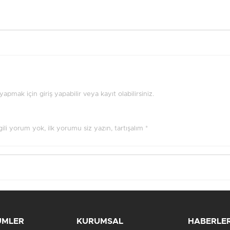
pmak için giriş yapabilir veya kayıt olabilirsiniz.
ilgili yorum yok, ilk yorumu siz yazın, tartışalım *
ÜMLER
KURUMSAL
HABERLE