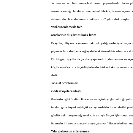
Teminatsız tecil limitinin artırılmasının piyasada olumlu kar
zorunda kaldığı, bu durumun da özellikle küçük esnaf açısında
sisteminden faydalanmasını bekliyorum’’ şeklinde konuştu.
Yeni düzenlemede faiz
oranlarının düşük tutulması lazım
Ovayolu, ‘’Piyasada yaşanan nakit sıkışıklığı nedeniyle birço
piyasaya bir rahatlama sağlayabilecek önemli bir adım, ancak
Çünkü geçmiş yıllarda yapılan yapılandırmalarda uzun vadeye 
küçük esnaf ve orta ölçekli işletmeler birkaç taksit sonrasınd
dedi.
Tahsilat problemleri
ciddi seviyelere ulaştı
Gaziantep gibi üretim, ticaret ve sanayinin yoğun olduğu şehir
imalat, gıda, inşaat ve küçük sanayi sektörlerinde tahsilat prob
günlük nakit akışını sağlamak çok zorlaştı Birçok işletme şu and
ödemelerini aynı anda çevirmeye çalışıyor’’ ifadelerini kulland
Yalnızca borcun ertelenmesi