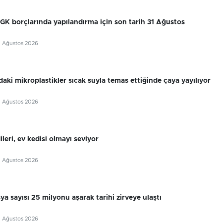
SGK borçlarında yapılandırma için son tarih 31 Ağustos
7 Ağustos 2026
aki mikroplastikler sıcak suyla temas ettiğinde çaya yayılıyor
7 Ağustos 2026
leri, ev kedisi olmayı seviyor
7 Ağustos 2026
sya sayısı 25 milyonu aşarak tarihi zirveye ulaştı
7 Ağustos 2026