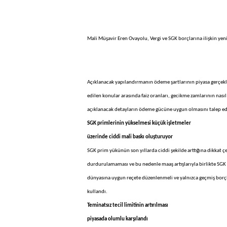
Mali Müşavir Eren Ovayolu, Vergi ve SGK borçlarına ilişkin ye
Açıklanacak yapılandırmanın ödeme şartlarının piyasa gerçekl
edilen konular arasında faiz oranları, gecikme zamlarının nasıl h
açıklanacak detayların ödeme gücüne uygun olmasını talep ed
SGK primlerinin yükselmesi küçük işletmeler
üzerinde ciddi mali baskı oluşturuyor
SGK prim yükünün son yıllarda ciddi şekilde arttığına dikkat ç
durdurulamaması ve bu nedenle maaş artışlarıyla birlikte SGK 
dünyasına uygun reçete düzenlenmeli ve yalnızca geçmiş borçla
kullandı.
Teminatsız tecil limitinin artırılması
piyasada olumlu karşılandı