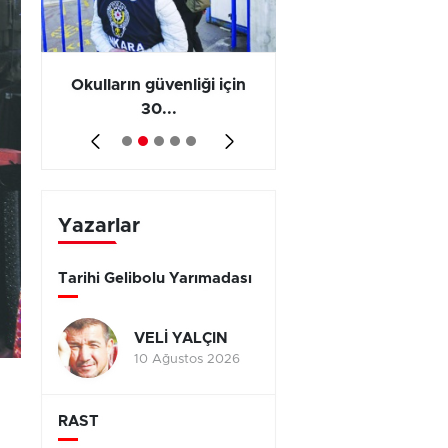
ş
Okulların güvenliği için
Vergi ve SGK borçl
30...
yap...
Yazarlar
Tarihi Gelibolu Yarımadası
VELİ YALÇIN
10 Ağustos 2026
RAST