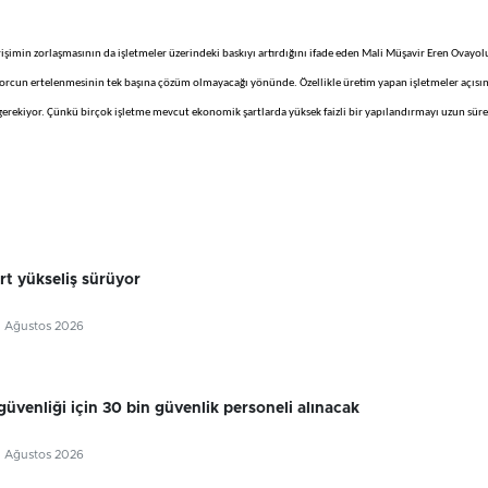
şimin zorlaşmasının da işletmeler üzerindeki baskıyı artırdığını ifade eden Mali Müşavir Eren Ovayol
borcun ertelenmesinin tek başına çözüm olmayacağı yönünde. Özellikle üretim yapan işletmeler açısı
 gerekiyor. Çünkü birçok işletme mevcut ekonomik şartlarda yüksek faizli bir yapılandırmayı uzun süre
rt yükseliş sürüyor
7 Ağustos 2026
güvenliği için 30 bin güvenlik personeli alınacak
7 Ağustos 2026