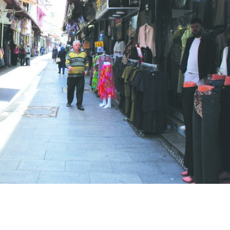
Sokak kedileri, ev kedisi
Altında sert yükseli
ol...
sürüyo...