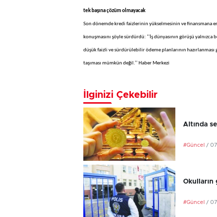
tek başına çözüm olmayacak
Son dönemde kredi faizlerinin yükselmesinin ve finansmana eri
konuşmasını şöyle sürdürdü: ‘’İş dünyasının görüşü yalnızca 
düşük faizli ve sürdürülebilir ödeme planlarının hazırlanması
taşıması mümkün değil.’’ Haber Merkezi
İlginizi Çekebilir
Altında se
#Güncel
/ 0
Okulların 
#Güncel
/ 0