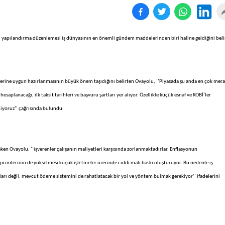
ni yapılandırma düzenlemesi iş dünyasının en önemli gündem maddelerinden biri haline geldiğini belir
erine uygun hazırlanmasının büyük önem taşıdığını belirten Ovayolu, ‘’Piyasada şu anda en çok mer
esaplanacağı, ilk taksit tarihleri ve başvuru şartları yer alıyor. Özellikle küçük esnaf ve KOBİ’ler
iyoruz’’ çağrısında bulundu.
eken Ovayolu, ‘’işverenler çalışanın maliyetleri karşısında zorlanmaktadırlar. Enflasyonun
primlerinin de yükselmesi küçük işletmeler üzerinde ciddi mali baskı oluşturuyor. Bu nedenle iş
rı değil, mevcut ödeme sistemini de rahatlatacak bir yol ve yöntem bulmak gerekiyor’’ ifadelerini