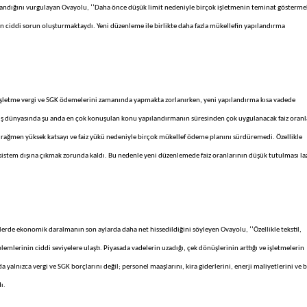
şılandığını vurgulayan Ovayolu, ‘’Daha önce düşük limit nedeniyle birçok işletmenin teminat gösterme
n ciddi sorun oluşturmaktaydı. Yeni düzenleme ile birlikte daha fazla mükellefin yapılandırma
k işletme vergi ve SGK ödemelerini zamanında yapmakta zorlanırken, yeni yapılandırma kısa vadede
 iş dünyasında şu anda en çok konuşulan konu yapılandırmanın süresinden çok uygulanacak faiz oranl
rağmen yüksek katsayı ve faiz yükü nedeniyle birçok mükellef ödeme planını sürdüremedi. Özellikle
a sistem dışına çıkmak zorunda kaldı. Bu nedenle yeni düzenlemede faiz oranlarının düşük tutulması la
lerde ekonomik daralmanın son aylarda daha net hissedildiğini söyleyen Ovayolu, ‘’Özellikle tekstil,
lemlerinin ciddi seviyelere ulaştı. Piyasada vadelerin uzadığı, çek dönüşlerinin arttığı ve işletmelerin
a yalnızca vergi ve SGK borçlarını değil; personel maaşlarını, kira giderlerini, enerji maliyetlerini ve 
ı.