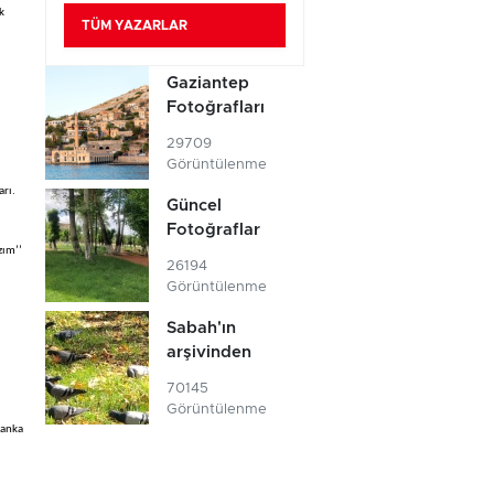
k
TÜM YAZARLAR
Gaziantep
Fotoğrafları
29709
Görüntülenme
arı.
Güncel
Fotoğraflar
zım’’
26194
Görüntülenme
Sabah'ın
arşivinden
70145
Görüntülenme
banka