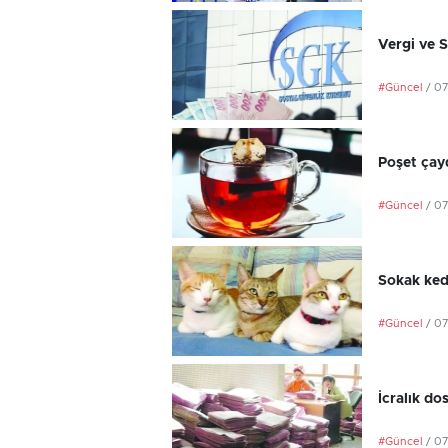
Vergi ve 
#Güncel
/ 0
Poşet çayd
#Güncel
/ 0
Sokak kedi
#Güncel
/ 0
İcralık do
#Güncel
/ 0