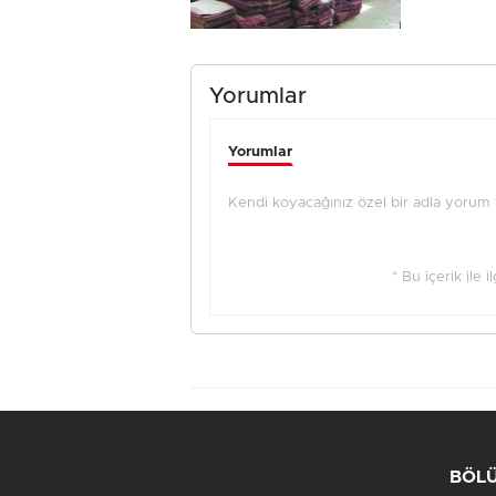
Yorumlar
Yorumlar
Kendi koyacağınız özel bir adla yorum ya
* Bu içerik ile 
BÖL