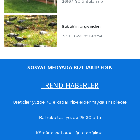
26167 Görüntülenme
Sabah'ın arşivinden
70113 Görüntülenme
SOSYAL MEDYADA BİZİ TAKİP EDİN
TREND HABERLER
Üreticiler yüzde 70’e kadar hibelerden faydalanabilecek
Bal rekoltesi yüzde 25-30 arttı
Kömür esnaf aracılığı ile dağılmalı