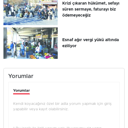
Krizi çıkaran hükümet, sefayı
süren sermaye, faturayı biz
ödemeyeceğiz
Esnaf ağır vergi yükü altında
eziliyor
Yorumlar
Yorumlar
Kendi koyacağınız özel bir adla yorum yapmak için giriş
yapabilir veya kayıt olabilirsiniz.