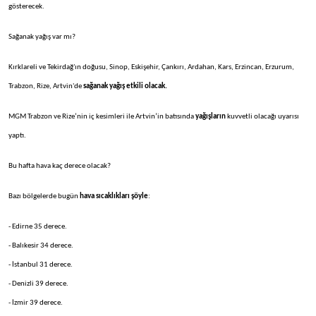
gösterecek.
Sağanak yağış var mı?
Kırklareli ve Tekirdağ'ın doğusu, Sinop, Eskişehir, Çankırı, Ardahan, Kars, Erzincan, Erzurum,
Trabzon, Rize, Artvin'de
sağanak yağış etkili olacak.
MGM Trabzon ve Rize’nin iç kesimleri ile Artvin’in batısında
yağışların
kuvvetli olacağı uyarısı
yaptı.
Bu hafta hava kaç derece olacak?
Bazı bölgelerde bugün
hava sıcaklıkları şöyle
:
- Edirne 35 derece.
- Balıkesir 34 derece.
- İstanbul 31 derece.
- Denizli 39 derece.
- İzmir 39 derece.