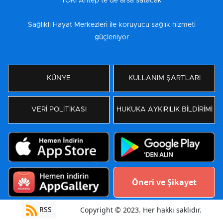
TOKİ Antep’te de arsa satacak
Sağlıklı Hayat Merkezleri ile koruyucu sağlık hizmeti
güçleniyor
KÜNYE
KULLANIM ŞARTLARI
VERİ POLİTİKASI
HUKUKA AYKIRILIK BİLDİRİMİ
Öneri ve Şikayet
RSS
Copyright © 2023. Her hakkı saklıdır.