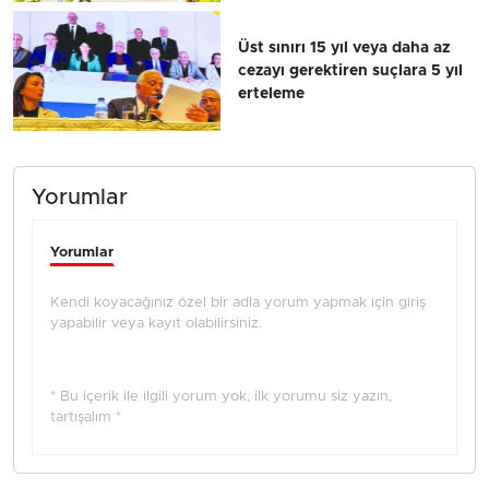
Üst sınırı 15 yıl veya daha az
cezayı gerektiren suçlara 5 yıl
erteleme
Yorumlar
Yorumlar
Kendi koyacağınız özel bir adla yorum yapmak için giriş
yapabilir veya kayıt olabilirsiniz.
* Bu içerik ile ilgili yorum yok, ilk yorumu siz yazın,
tartışalım *