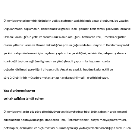
Ülkemizde veteriner tıbbi ürünlerin yetkisiz satışının açık biçimde yasak olduğunu, bu yasağın
uygulanmasını sağlamanın, denetlemek ve gerekli idari işlemleri tesis etmek görevinin Tarım ve
Orman Bakanlığı’nın yetki ve sorumluluk alanın olduğunu hatırlatan Peri, ‘’Meslek örgütleri
olarak yıllardır Tarım ve Orman Bakanlığı’na çözüm çağrısında bulunuyoruz. Defalarca uyardık;
yetkisiz satışın önlenmesi için caydırıcı yaptırımlar gerektiğini, yetkisiz ilaç satışının yalnızca
idari değil toplum sağlığını ilgilendiren yönüyle adli yaptırımlar kapsamında da
değerlendirilmesi gerektiğini dile getirdik. Ancak ne yazık ki bugüne kadar etkili ve
sürdürülebilir bir mücadele mekanizması hayata geçirilmedi’’ eleştirisini yaptı.
Yasa dışı durum hayvan
ve halk sağlığını tehdit ediyor
Ülkemizde yıllardır göz göre göre büyüyen yetkisiz veteriner tıbbi ürün satışının artık kontrol
edilemez bir noktaya ulaştığını ifade eden Peri, ‘’İnternet siteleri, sosyal medya platformları,
petshoplar, av bayileri ve hiçbir yetkisi bulunmayan kişi ya da işletmeler aracılığıyla sürdürülen