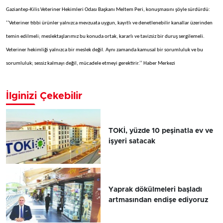
Gaziantep-Kilis Veteriner Hekimleri Odası Başkanı Meltem Peri, konuşmasını şöyle sürdürdü:
‘’Veteriner tıbbi ürünler yalnızca mevzuata uygun, kayıtlı ve denetlenebilir kanallar üzerinden
temin edilmeli; meslektaşlarımız bu konuda ortak, kararlı ve tavizsiz bir duruş sergilemeli.
Veteriner hekimliği yalnızca bir meslek değil. Aynı zamanda kamusal bir sorumluluk ve bu
sorumluluk; sessiz kalmayı değil, mücadele etmeyi gerektirir.’’ Haber Merkezi
İlginizi Çekebilir
TOKİ, yüzde 10 peşinatla ev ve
işyeri satacak
Yaprak dökülmeleri başladı
artmasından endişe ediyoruz