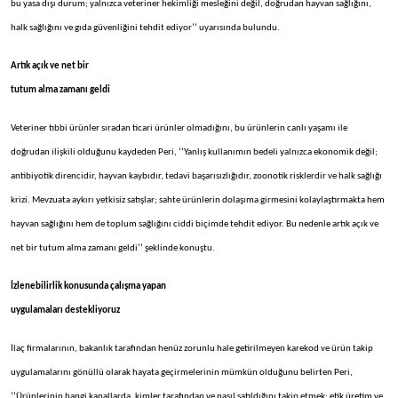
bu yasa dışı durum; yalnızca veteriner hekimliği mesleğini değil, doğrudan hayvan sağlığını,
halk sağlığını ve gıda güvenliğini tehdit ediyor’’ uyarısında bulundu.
Artık açık ve net bir
tutum alma zamanı geldi
Veteriner tıbbi ürünler sıradan ticari ürünler olmadığını, bu ürünlerin canlı yaşamı ile
doğrudan ilişkili olduğunu kaydeden Peri, ‘’Yanlış kullanımın bedeli yalnızca ekonomik değil;
antibiyotik direncidir, hayvan kaybıdır, tedavi başarısızlığıdır, zoonotik risklerdir ve halk sağlığı
krizi. Mevzuata aykırı yetkisiz satışlar; sahte ürünlerin dolaşıma girmesini kolaylaştırmakta hem
hayvan sağlığını hem de toplum sağlığını ciddi biçimde tehdit ediyor. Bu nedenle artık açık ve
net bir tutum alma zamanı geldi’’ şeklinde konuştu.
İzlenebilirlik konusunda çalışma yapan
uygulamaları destekliyoruz
İlaç firmalarının, bakanlık tarafından henüz zorunlu hale getirilmeyen karekod ve ürün takip
uygulamalarını gönüllü olarak hayata geçirmelerinin mümkün olduğunu belirten Peri,
‘’Ürünlerinin hangi kanallarda, kimler tarafından ve nasıl satıldığını takip etmek; etik üretim ve