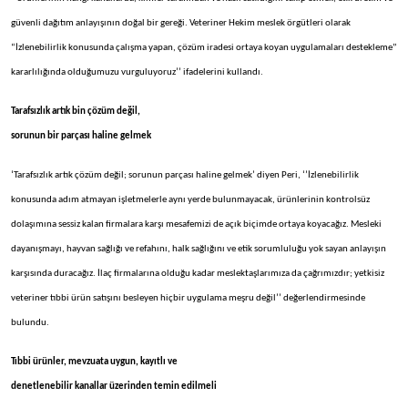
güvenli dağıtım anlayışının doğal bir gereği. Veteriner Hekim meslek örgütleri olarak
“İzlenebilirlik konusunda çalışma yapan, çözüm iradesi ortaya koyan uygulamaları destekleme”
kararlılığında olduğumuzu vurguluyoruz’’ ifadelerini kullandı.
Tarafsızlık artık bin çözüm değil,
sorunun bir parçası haline gelmek
‘Tarafsızlık artık çözüm değil; sorunun parçası haline gelmek’ diyen Peri, ‘’İzlenebilirlik
konusunda adım atmayan işletmelerle aynı yerde bulunmayacak, ürünlerinin kontrolsüz
dolaşımına sessiz kalan firmalara karşı mesafemizi de açık biçimde ortaya koyacağız. Mesleki
dayanışmayı, hayvan sağlığı ve refahını, halk sağlığını ve etik sorumluluğu yok sayan anlayışın
karşısında duracağız. İlaç firmalarına olduğu kadar meslektaşlarımıza da çağrımızdır; yetkisiz
veteriner tıbbi ürün satışını besleyen hiçbir uygulama meşru değil’’ değerlendirmesinde
bulundu.
Tıbbi ürünler, mevzuata uygun, kayıtlı ve
denetlenebilir kanallar üzerinden temin edilmeli