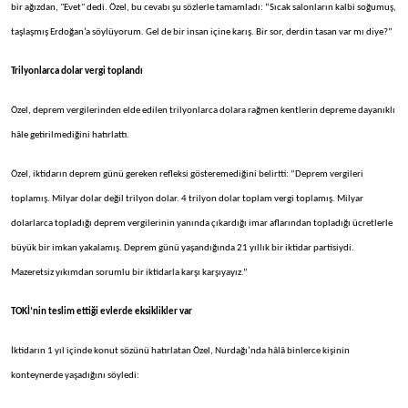
bir ağızdan, "Evet" dedi. Özel, bu cevabı şu sözlerle tamamladı: “Sıcak salonların kalbi soğumuş,
taşlaşmış Erdoğan’a söylüyorum. Gel de bir insan içine karış. Bir sor, derdin tasan var mı diye?”
Trilyonlarca dolar vergi toplandı
Özel, deprem vergilerinden elde edilen trilyonlarca dolara rağmen kentlerin depreme dayanıklı
hâle getirilmediğini hatırlattı.
Özel, iktidarın deprem günü gereken refleksi gösteremediğini belirtti: “Deprem vergileri
toplamış. Milyar dolar değil trilyon dolar. 4 trilyon dolar toplam vergi toplamış. Milyar
dolarlarca topladığı deprem vergilerinin yanında çıkardığı imar aflarından topladığı ücretlerle
büyük bir imkan yakalamış. Deprem günü yaşandığında 21 yıllık bir iktidar partisiydi.
Mazeretsiz yıkımdan sorumlu bir iktidarla karşı karşıyayız.”
TOKİ’nin teslim ettiği evlerde eksiklikler var
İktidarın 1 yıl içinde konut sözünü hatırlatan Özel, Nurdağı’nda hâlâ binlerce kişinin
konteynerde yaşadığını söyledi: