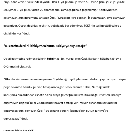
“Oyu bana verin 1 yıl içinde diyordu. Ben 1. yıl geldim, yüzde 2,5’u evine girmişti. 2. yıl yüzde
30. Şimdi 3. yıl geldi, yüzde 70 anahtar almış ama çoğu hâlâ geçememiş.” Konteynerden
çıkamayanların durumunu anlatan Özel, “Kiracı bir kere perişan. İş bulamayan, eşya alamayan
geçemiyor. Geçen de aidat, elektrik, doğalgazla baş edemiyor. TOKİ’nin teslim ettiği evlerde
eksiklikler var” dedi.
“Bu esnafın derdini İslahiye’den
bütün Türkiye’ye duyuracağız”
Üç yıl geçmesine rağmen sözlerin tutulmadığını vurgulayan Özel, iktidarın hâlâ bu tabloyla
övünmesini eleştirdi:
“Utanılacak durumdan övünüyorsun. 1 yıl dediğin işi 3 yılın sonunda tam yapmamışsın. Peşin
peşin sevinme. Sandık geliyor, hesap orada görülecek seninle.” Özel, Nurdağı’ndaki
konuşmasının ardından esnafla da bir araya geleceğini belirtti. Kira mağduriyetleri, krediye
erişemeyen Bağ-Kur’lular ve dükkanlarına afet desteği verilmeyen esnafların sorunlarını
dinleyeceklerini söyleyen Özel, “Bu esnafın derdini İslahiye’den bütün Türkiye’ye
duyuracağız” dedi.