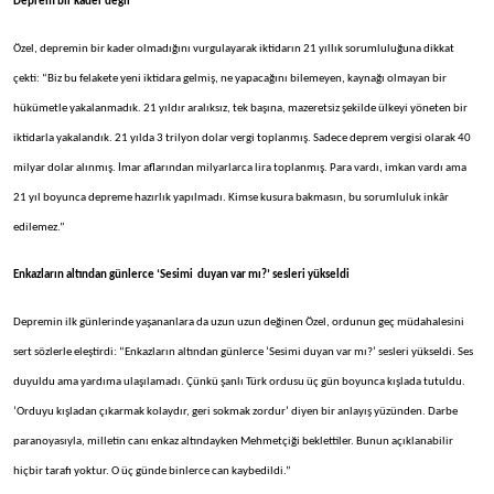
Deprem bir kader değil
Özel, depremin bir kader olmadığını vurgulayarak iktidarın 21 yıllık sorumluluğuna dikkat
çekti: “Biz bu felakete yeni iktidara gelmiş, ne yapacağını bilemeyen, kaynağı olmayan bir
hükümetle yakalanmadık. 21 yıldır aralıksız, tek başına, mazeretsiz şekilde ülkeyi yöneten bir
iktidarla yakalandık. 21 yılda 3 trilyon dolar vergi toplanmış. Sadece deprem vergisi olarak 40
milyar dolar alınmış. İmar aflarından milyarlarca lira toplanmış. Para vardı, imkan vardı ama
21 yıl boyunca depreme hazırlık yapılmadı. Kimse kusura bakmasın, bu sorumluluk inkâr
edilemez.”
Enkazların altından günlerce ‘Sesimi
duyan var mı?’ sesleri yükseldi
Depremin ilk günlerinde yaşananlara da uzun uzun değinen Özel, ordunun geç müdahalesini
sert sözlerle eleştirdi: “Enkazların altından günlerce ‘Sesimi duyan var mı?’ sesleri yükseldi. Ses
duyuldu ama yardıma ulaşılamadı. Çünkü şanlı Türk ordusu üç gün boyunca kışlada tutuldu.
‘Orduyu kışladan çıkarmak kolaydır, geri sokmak zordur’ diyen bir anlayış yüzünden. Darbe
paranoyasıyla, milletin canı enkaz altındayken Mehmetçiği beklettiler. Bunun açıklanabilir
hiçbir tarafı yoktur. O üç günde binlerce can kaybedildi.”