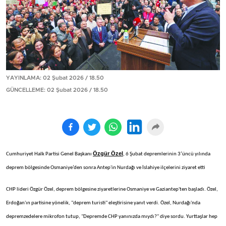
YAYINLAMA: 02 Şubat 2026 / 18.50
GÜNCELLEME: 02 Şubat 2026 / 18.50
Özgür Özel
Cumhuriyet Halk Partisi Genel Başkanı
, 6 Şubat depremlerinin 3’üncü yılında
deprem bölgesinde Osmaniye’den sonra Antep'in Nurdağı ve İslahiye ilçelerini ziyaret etti
CHP lideri Özgür Özel, deprem bölgesine ziyaretlerine Osmaniye ve Gaziantep'ten başladı. Özel,
Erdoğan'ın partisine yönelik, "deprem turisti" eleştirisine yanıt verdi. Özel, Nurdağı'nda
depremzedelere mikrofon tutup, "Depremde CHP yanınızda mıydı?" diye sordu. Yurttaşlar hep