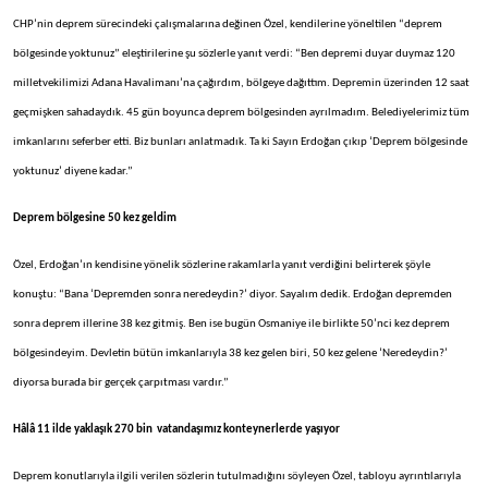
CHP’nin deprem sürecindeki çalışmalarına değinen Özel, kendilerine yöneltilen “deprem
bölgesinde yoktunuz” eleştirilerine şu sözlerle yanıt verdi: “Ben depremi duyar duymaz 120
milletvekilimizi Adana Havalimanı’na çağırdım, bölgeye dağıttım. Depremin üzerinden 12 saat
geçmişken sahadaydık. 45 gün boyunca deprem bölgesinden ayrılmadım. Belediyelerimiz tüm
imkanlarını seferber etti. Biz bunları anlatmadık. Ta ki Sayın Erdoğan çıkıp ‘Deprem bölgesinde
yoktunuz’ diyene kadar.”
Deprem bölgesine 50 kez geldim
Özel, Erdoğan’ın kendisine yönelik sözlerine rakamlarla yanıt verdiğini belirterek şöyle
konuştu: “Bana ‘Depremden sonra neredeydin?’ diyor. Sayalım dedik. Erdoğan depremden
sonra deprem illerine 38 kez gitmiş. Ben ise bugün Osmaniye ile birlikte 50’nci kez deprem
bölgesindeyim. Devletin bütün imkanlarıyla 38 kez gelen biri, 50 kez gelene ‘Neredeydin?’
diyorsa burada bir gerçek çarpıtması vardır.”
Hâlâ 11 ilde yaklaşık 270 bin
vatandaşımız konteynerlerde yaşıyor
Deprem konutlarıyla ilgili verilen sözlerin tutulmadığını söyleyen Özel, tabloyu ayrıntılarıyla