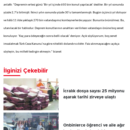
anlattı: “Depremin ertesi günü ‘Bir yıl içinde 650 bin konut yapılacak’ dediler. Bir yıl sonunda
yüzde 2,7’si bitmişti. İkinci yılın sonunda yüzde 30’u tamamlanmıştı. Bugün üçüncü yıl doluyor
ve hâlâ 11 ilde yaklaşık 270 bin vatandaşımız konteynerlerde yaşıyor. Bununla övünülmez. Bu,
utanılacak bir tablodur. Deprem konutlarının anahtarı verilirken vatandaşın önüne boş senet
konuluyor. ‘Kaç para ödeyeceğin sonra belli olacak’ deniyor. Açık söylüyorum; boş senet
imzalatmak Türk Ceza Kanunu’na göre nitelikli dolandırıcılıktır. Faiz alınmayacağını açıkça
söyleyin, bu milleti tedirgin etmeyin.” bianet
İlginizi Çekebilir
İcralık dosya sayısı 25 milyonu
aşarak tarihi zirveye ulaştı
Onbinlerce öğrenci ve aile ağır