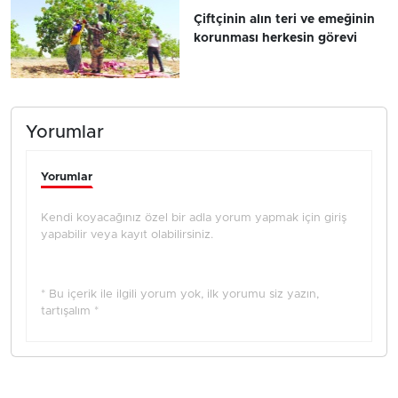
Çiftçinin alın teri ve emeğinin
korunması herkesin görevi
Yorumlar
Yorumlar
Kendi koyacağınız özel bir adla yorum yapmak için giriş
yapabilir veya kayıt olabilirsiniz.
* Bu içerik ile ilgili yorum yok, ilk yorumu siz yazın,
tartışalım *