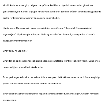
Kimlik kartınız, sınav giriş belgeniz ve şeffaf etiketli bir su şişesini sınavdan bir gün önce
çantanıza koyun. Kalem, silgi gibi kırtasiye malzemeleri genellikle ÖSYM tarafından sağlansa da
özel bir ihtiyacınız varsa sınav kılavuzunu kontrol edin.
Unutmayın: Bu sınav sizin insan olarak değerinizi ölçmez. “Yapabildiğimin en iyisini
yapacağım” düşüncesiyle yaklaşın. Nefes egzersizleri ve olumlu iç konuşmalar stresinizi
dengelemeye yardımcı olur.
Sınav günü ne yapmalı?
Sınavdan en az iki saat önce kalkarak bedeninizi rahatlatın. Hafif bir kahvaltı yapın. Daha önce
denemediğiniz yiyecekleri tüketmeyin.
Sınav yerine geç kalmak stresi artırır. Yola erken çıkın. Mümkünse sınav yerinizi önceden gidip
görün. Sınavdan en az bir saat önce okulun önünde olun.
Sınav salonuna girene kadar panik yapan insanlardan uzak durmaya çalışın. Onların heyecanı
size geçebilir.