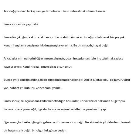
Test değiştirirken birkaç saniyelik mola ver. Derin nefes almak zihnini tazeler.
Sınav sonrası ne yapmalı?
Sınavdan çıktığında aklına takılan sorular olabilir. Ancak artık değiştirilebilecek bir şey yok.
Kendini suçlama ve pişmanlık duygusuyla yorulma. Bu bir sınavdı, hayat değil.
Arkadaşlarının netlerini öğrenmeye çalışmak, puan hesaplama sitelerine takılmak sadece
kaygıyı artırır. Kendinle kal, sınavı biraz olsun unut.
Bunca aylık emeğin ardından bir süre dinlenmek hakkındır. Dizi izle, kitap oku, doğa yürüyüşü
yap, sohbet et. Ruhunu ve bedenini yenile.
Sınav sonuçları açıklanana kadar hedeflediğin bölümler, üniversiteler hakkında bilgi topla.
Sadece puana göre değil, ilgi alanlarına ve yaşam hedeflerine göre tercih yap.
Eğer sonuçlar beklediğin gibi gelmezse dünyanın sonu değil. Gerekirse bir yıl daha hazırlanmak
bir başarısızlık değil, bir olgunluk göstergesidir.