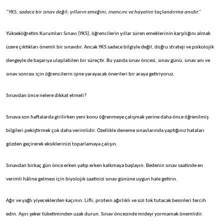
“YKS, sadece bir sınav değil; yılların emeğini, inancını ve hayalini taçlandırma anıdır.”
Yükseköğretim Kurumları Sınavı (YKS), öğrencilerin yıllar süren emeklerinin karşılığını almak
üzere çıktıkları önemli bir sınavdır. Ancak YKS sadece bilgiyle değil, doğru strateji ve psikolojik
dengeyle de başarıya ulaşılabilen bir süreçtir. Bu yazıda sınav öncesi, sınav günü, sınav anı ve
sınav sonrası için öğrencilerin işine yarayacak önerileri bir araya getiriyoruz.
Sınavdan önce nelere dikkat etmeli?
Sınava son haftalarda girilirken yeni konu öğrenmeye çalışmak yerine daha önce öğrenilmiş
bilgileri pekiştirmek çok daha verimlidir. Özellikle deneme sınavlarında yaptığınız hataları
gözden geçirerek eksiklerinizi toparlamaya çalışın.
Sınavdan birkaç gün önce erken yatıp erken kalkmaya başlayın. Bedenin sınav saatinde en
verimli hâline gelmesi için biyolojik saatinizi sınav gününe uygun hale getirin.
Ağır ve yağlı yiyeceklerden kaçının. Lifli, protein ağırlıklı ve sizi tok tutacak besinleri tercih
edin. Aşırı şeker tüketiminden uzak durun. Sınav öncesinde mideyi yormamak önemlidir.