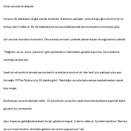
Sınav anında stratejiler
Sınavın ilk dakikaları doğal olarak streslidir. Kalemini yerleştir, sınav kitapçığını kontrol et ve
birkaç derin nefes al. Bu ilk dakikalarda soruya odaklanmak yerine düzenini kurmaya çalış.
Zor sorular moralini bozmasın. Önce kolay soruları çözerek zaman kazan ve özgüvenini yükselt.
“Değildir, en az, önce, yalnızca” gibi yönlendirici kelimeleri gözden kaçırma. Soru kökünü
mutlaka iki kez oku.
Saati sık sık kontrol etmek yerine belirli aralıklarla kontrol et. Her test için yaklaşık süre ayır
(örneğin TYT’de Türkçe için 35 dakika gibi). Takıldığın soruda fazla zaman kaybetmeden işaret
koy ve geç.
Kodlamayı sona bırakmak risktir. 10 soruda bir ya da her sayfa sonunda kodlama yapmak daha
güvenli bir yöntemdir.
Aşırı heyecan geldiğinde kalemi bırak, gözlerini kapat, 3 derin nefes al. İçinden kendine “Ben bu
an için hazırlandım, elimden gelenin en iyisini yapıyorum” de.