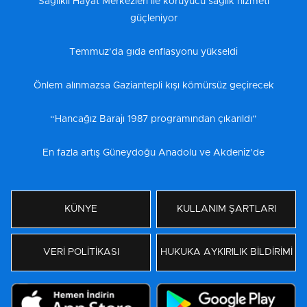
Sağlıklı Hayat Merkezleri ile koruyucu sağlık hizmeti
güçleniyor
Temmuz’da gıda enflasyonu yükseldi
Önlem alınmazsa Gaziantepli kışı kömürsüz geçirecek
“Hancağız Barajı 1987 programından çıkarıldı”
En fazla artış Güneydoğu Anadolu ve Akdeniz’de
KÜNYE
KULLANIM ŞARTLARI
VERİ POLİTİKASI
HUKUKA AYKIRILIK BİLDİRİMİ