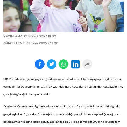
YAYINLAMA: 01 Ekim 2025 / 19.30
GÜNCELLEME: 01 Ekim 2025 / 19.30
2018’den itibaren çocuk yaşta doğumlara dair veli verileri artık kamuoyuyla paylaşılmıyor… 6
yaşındaki her 10 çocuktan en az 1’i, 17 yaşındaki her 7 çocuktan 1’i eğitim dışında… 220 bin kız
çocuğu örgün eğitimin dışında kaldı…
“Kaybolan Çocukluğu ve Eğitim Hakkını Yeniden Kazanalım” çalıştayı Veli-der ev sahipliğinde
gerçekleşti. Her 7 çocuktan 1’inin eğitim dışında kaldığı yoksulluk, fırsat eşitsizliği ve eğitimin
piyasalaşmasının buna sebep olduğu açıklandı. Son 24 yılda 18 yaş altı 590 bin çocuk doğum