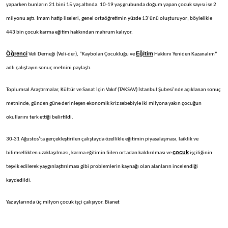
yaparken bunların 21 bini 15 yaş altında. 10-19 yaş grubunda doğum yapan çocuk sayısı ise 2
milyonu aştı. İmam hatip liseleri, genel ortaöğretimin yüzde 13’ünü oluşturuyor; böylelikle
443 bin çocuk karma eğitim hakkından mahrum kalıyor.
Öğrenci
Eğitim
Veli Derneği (Veli-der), “Kaybolan Çocukluğu ve
Hakkını Yeniden Kazanalım”
adlı çalıştayın sonuç metnini paylaştı.
Toplumsal Araştırmalar, Kültür ve Sanat İçin Vakıf (TAKSAV) İstanbul Şubesi’nde açıklanan sonuç
metninde, günden güne derinleşen ekonomik kriz sebebiyle iki milyona yakın çocuğun
okullarını terk ettiği belirtildi.
30-31 Ağustos’ta gerçekleştirilen çalıştayda özellikle eğitimin piyasalaşması, laiklik ve
çocuk
bilimsellikten uzaklaşılması, karma eğitimin fiilen ortadan kaldırılması ve
işçiliğinin
teşvik edilerek yaygınlaştırılması gibi problemlerin kaynağı olan alanların incelendiği
kaydedildi.
Yaz aylarında üç milyon çocuk işçi çalışıyor. Bianet