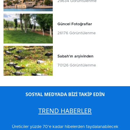
29634 Görüntülenme
Güncel Fotoğraflar
26176 Görüntülenme
Sabah'ın arşivinden
70126 Görüntülenme
SOSYAL MEDYADA BİZİ TAKİP EDİN
TREND HABERLER
Üreticiler yüzde 70’e kadar hibelerden faydalanabilecek