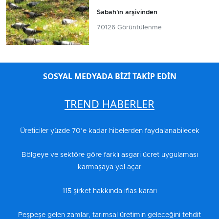
Sabah'ın arşivinden
70126 Görüntülenme
SOSYAL MEDYADA BİZİ TAKİP EDİN
TREND HABERLER
Üreticiler yüzde 70’e kadar hibelerden faydalanabilecek
Bölgeye ve sektöre göre farklı asgari ücret uygulaması
karmaşaya yol açar
115 şirket hakkında iflas kararı
Peşpeşe gelen zamlar, tarımsal üretimin geleceğini tehdit