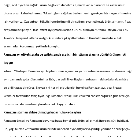
değil, adil fiyatlı ve sağlıklı ürün. Sağlıksız, denetimsiz, merdiven altı üretim ne kadar ucuz
olursa olsun kabul edilemez. Yoksulluğun, sağlıksız beslenmenin gerekçesi hâline getirilmesine
izin verilemez. Gaziantepli tüketicilere de önemli bir çağrımız var; etiketsiz ürün almayın, fiyat
artışlarını belgeleyin, fasa–etiket uyuşmazlıklarında ürünü almayın, tutanak isteyin. Alo 175
Tüketici Danışma Hattı’na ve ilgili kurumlara şikâyette bulunun Unutulmamalıdır ki hak
aranmadan korunmaz’’ şeklinde konuştu.
Ramazan ayı etiketsiz satış ve sağlıksız gıda arzı için bir istismar alanına dönüştürülme riski
taşıyor
Yılmaz, ‘’Yaklaşan Ramazan ayı, toplumumuz açısından yalnızca dini ve manevi bir dönem değil;
aynı zamanda gıda tüketiminin arttığı, dar gelirli yurttaşların sofrasının daha da kırılgan hâle
geldiği hassas bir süreç. Ne yazık ki her yıl olduğu gibi bu yıl da Ramazan ayı, bazı fırsatçı
kesimler tarafından fahiş fiyat uygulamaları, stokçuluk, etiketsiz satış ve sağlıksız gıda arzı için
bir istismar alanına dönüştürülme riski taşıyor’’ dedi.
Ramazan istismarı ahlaki olmadığı kadar hukuka da aykırı
Ramazan öncesi ve Ramazan boyunca başta temel gıda ürünleri olmak üzere et, süt, bakliyat,
un, yağ, hurma ve temizlik ürünlerinde nedensiz fiyat artışları yaşandığı yönünde derneğe çok