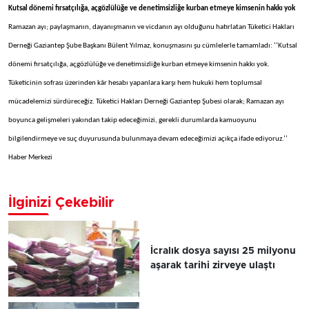
Kutsal dönemi fırsatçılığa, açgözlülüğe ve denetimsizliğe kurban etmeye kimsenin hakkı yok
Ramazan ayı; paylaşmanın, dayanışmanın ve vicdanın ayı olduğunu hatırlatan Tüketici Hakları
Derneği Gaziantep Şube Başkanı Bülent Yılmaz, konuşmasını şu cümlelerle tamamladı: ‘’Kutsal
dönemi fırsatçılığa, açgözlülüğe ve denetimsizliğe kurban etmeye kimsenin hakkı yok.
Tüketicinin sofrası üzerinden kâr hesabı yapanlara karşı hem hukuki hem toplumsal
mücadelemizi sürdüreceğiz. Tüketici Hakları Derneği Gaziantep Şubesi olarak; Ramazan ayı
boyunca gelişmeleri yakından takip edeceğimizi, gerekli durumlarda kamuoyunu
bilgilendirmeye ve suç duyurusunda bulunmaya devam edeceğimizi açıkça ifade ediyoruz.’’
Haber Merkezi
İlginizi Çekebilir
İcralık dosya sayısı 25 milyonu
aşarak tarihi zirveye ulaştı