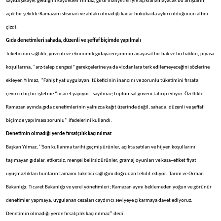
sayıda şikayet geldiğini kaydeden Yılmaz, girdi maliyetleriyle açıklanamayacak bu artışların,
açık bir şekilde Ramazan istismarı ve ahlaki olmadığı kadar hukuka da aykırı olduğunun altını
çizdi.
Gıda denetimleri sahada, düzenli ve şeffaf biçimde yapılmalı
Tüketicinin sağlıklı, güvenli ve ekonomik gıdaya erişiminin anayasal bir hak ve bu hakkın, piyasa
koşullarına, “arz-talep dengesi” gerekçelerine ya da vicdanlara terk edilemeyeceğini sözlerine
ekleyen Yılmaz, ‘’Fahiş fiyat uygulayan, tüketicinin inancını ve zorunlu tüketimini fırsata
çeviren hiçbir işletme “ticaret yapıyor” sayılmaz; toplumsal güveni tahrip ediyor. Özellikle
Ramazan ayında gıda denetimlerinin yalnızca kağıt üzerinde değil, sahada, düzenli ve şeffaf
biçimde yapılması zorunlu’’ ifadelerini kullandı.
Denetimin olmadığı yerde fırsatçılık kaçınılmaz
Başkan Yılmaz, ‘’Son kullanma tarihi geçmiş ürünler, açıkta satılan ve hijyen koşullarını
taşımayan gıdalar, etiketsiz, menşei belirsiz ürünler, gramaj oyunları ve kasa–etiket fiyat
uyuşmazlıkları bunların tamamı tüketici sağlığını doğrudan tehdit ediyor. Tarım ve Orman
Bakanlığı, Ticaret Bakanlığı ve yerel yönetimleri; Ramazan ayını beklemeden yoğun ve görünür
denetimler yapmaya, uygulanan cezaları caydırıcı seviyeye çıkarmaya davet ediyoruz.
Denetimin olmadığı yerde fırsatçılık kaçınılmaz’’ dedi.