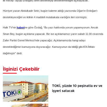
ile Recep Tayyip Erdoğan) birini destekleyip desteklemediğini açıklayacak.
Hürriyet yazarı Abdulkadir Selvi, bugün kaleme aldığı yazısında Oğan’ın Erdoğan’ı
destekleyeceğini ve ikilinin 4 maddeli mutabakata vardığını ileri sürmüştü.
Halk TV’nin
haberi
ne göre Özdağ, “Bu yazı hakkında yorum yapamıyorum. Ancak
Sinan Bey, bugün açıklama yapacak. Biz ise açıklamamızı yarın sabah 11.00 civarında
Zafer Partisi Genel Merkezi’nde yapacağız. Açıklamamızda hangi adayı
desteklediğimizi kamuoyuna duyuracağız. Kamuoyunun da bildiği gibi ATA İttifakı
dağılmıştır” dedi.
İlginizi Çekebilir
TOKİ, yüzde 10 peşinatla ev ve
işyeri satacak