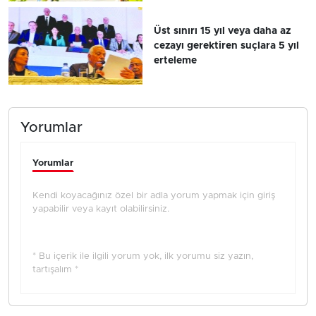
Üst sınırı 15 yıl veya daha az
cezayı gerektiren suçlara 5 yıl
erteleme
Yorumlar
Yorumlar
Kendi koyacağınız özel bir adla yorum yapmak için giriş
yapabilir veya kayıt olabilirsiniz.
* Bu içerik ile ilgili yorum yok, ilk yorumu siz yazın,
tartışalım *