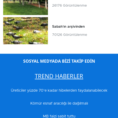
26176 Görüntülenme
Sabah'ın arşivinden
70126 Görüntülenme
SOSYAL MEDYADA BİZİ TAKİP EDİN
TREND HABERLER
Üreticiler yüzde 70’e kadar hibelerden faydalanabilecek
Kömür esnaf aracılığı ile dağılmalı
MB faizi sabit tuttu