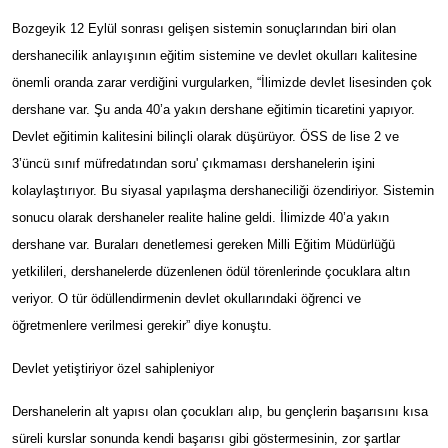
Bozgeyik 12 Eylül sonrası gelişen sistemin sonuçlarından biri olan
dershanecilik anlayışının eğitim sistemine ve devlet okulları kalitesine
önemli oranda zarar verdiğini vurgularken, “İlimizde devlet lisesinden çok
dershane var. Şu anda 40’a yakın dershane eğitimin ticaretini yapıyor.
Devlet eğitimin kalitesini bilinçli olarak düşürüyor. ÖSS de lise 2 ve
3’üncü sınıf müfredatından soru' çıkmaması dershanelerin işini
kolaylaştırıyor. Bu siyasal yapılaşma dershaneciliği özendiriyor. Sistemin
sonucu olarak dershaneler realite haline geldi. İlimizde 40’a yakın
dershane var. Buraları denetlemesi gereken Milli Eğitim Müdürlüğü
yetkilileri, dershanelerde düzenlenen ödül törenlerinde çocuklara altın
veriyor. O tür ödüllendirmenin devlet okullarındaki öğrenci ve
öğretmenlere verilmesi gerekir” diye konuştu.
Devlet yetiştiriyor özel sahipleniyor
Dershanelerin alt yapısı olan çocukları alıp, bu gençlerin başarısını kısa
süreli kurslar sonunda kendi başarısı gibi göstermesinin, zor şartlar