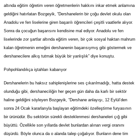
altında eğitim öğretim veren öğretmenlerin hakkını inkar etmek anlamına
geldiğini hatırlatan Bozgeyik, “Dershanelerin bir çoğu devlet okulu olan
Anadolu ve fen liselerine giren başarılı öğrencileri çeşitli vaatlerle alıyor.
Sonra da çocuğun başarısını kendisine mal ediyor. Anadolu ve fen
liselerinde zor şartlar altında eğitim veren, bir çok sosyal haktan mahrum
kalan öğretmenin emeğini dershanenin başarısıymış gibi göstermek ve
dershanecilere alkış tutmak büyük bir yanlışlık” diye konuştu.
Pohpohlandıkça iştahları kabarıyor
Dershanelerin bu haksız sahiplenişlerine ses çıkarılmadığı, hatta destek
olunduğu gibi, dershaneciliğin her geçen gün daha da karlı bir sektör
haline geldiğini söyleyen Bozgeyik, “Dershane anlayışı, 12 Eylül’den
sonra 24 Ocak kararlarıyla başlayan eğitimdeki özelleştirme furyasının
bir ürünüdür. Bu sektörün sürekli desteklenmesi dershaneleri çığ gibi
büyüttü. Özellikle son yıllarda devlet bunlardan alınan vergi oranını
düşürdü. Böyle olunca da o alanda talep çoğalıyor. Bunların dene tim