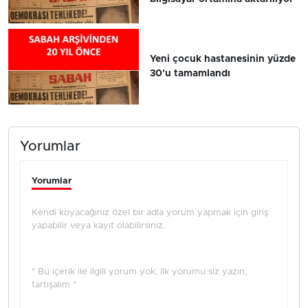
Yeni çocuk hastanesinin yüzde
30'u tamamlandı
Yorumlar
Yorumlar
Kendi koyacağınız özel bir adla yorum yapmak için giriş
yapabilir veya kayıt olabilirsiniz.
* Bu içerik ile ilgili yorum yok, ilk yorumu siz yazın,
tartışalım *