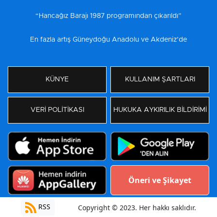
“Hancağız Barajı 1987 programından çıkarıldı”
En fazla artış Güneydoğu Anadolu ve Akdeniz’de
KÜNYE
KULLANIM ŞARTLARI
VERİ POLİTİKASI
HUKUKA AYKIRILIK BİLDİRİMİ
Öneri ve Şikayet
RSS
Copyright © 2023. Her hakkı saklıdır.