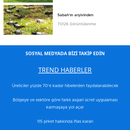
Sabah'ın arşivinden
70126 Görüntülenme
SOSYAL MEDYADA BİZİ TAKİP EDİN
TREND HABERLER
Üreticiler yüzde 70’e kadar hibelerden faydalanabilecek
Bölgeye ve sektöre göre farklı asgari ücret uygulaması
karmaşaya yol açar
115 şirket hakkında iflas kararı