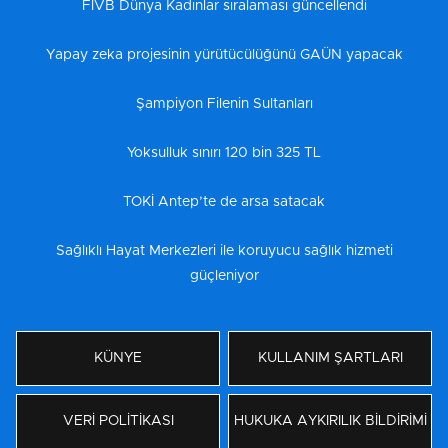
FIVB Dünya Kadınlar sıralaması güncellendi
Yapay zeka projesinin yürütücülüğünü GAÜN yapacak
Şampiyon Filenin Sultanları
Yoksulluk sınırı 120 bin 325 TL
TOKİ Antep’te de arsa satacak
Sağlıklı Hayat Merkezleri ile koruyucu sağlık hizmeti
güçleniyor
KÜNYE
KULLANIM ŞARTLARI
VERİ POLİTİKASI
HUKUKA AYKIRILIK BİLDİRİMİ