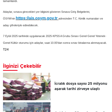
tamamlandı.
Adaylar, sınava girecekleri yer bilgisini gösteren Sınava Giriş Belgelerini,
https://ais.osym.gov.tr
ÖSYM’nin
adresinden T.C. Kimlik numaraları ve
aday şifreleriyle edinebilecek.
7 Eylül 2025 tarihinde uygulanacak 2025-KPSS A Grubu Sınavı Genel Genel Yetenek-
Genel Kültür oturumu için adaylar, saat 10.00’dan sonra sınav binalarına alınmayacak.
T24
İlginizi Çekebilir
İcralık dosya sayısı 25 milyonu
aşarak tarihi zirveye ulaştı