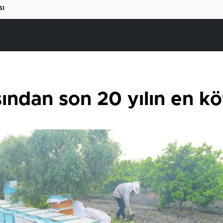
sı
sından son 20 yılın en k