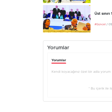
Üst sınırı
#Güncel
/ 0
Yorumlar
Yorumlar
Kendi koyacağınız özel bir adla yorum ya
* Bu içerik ile 