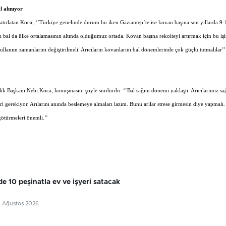
l alınıyor
atırlatan Koca, ‘’Türkiye genelinde durum bu iken Gaziantep’te ise kovan başına son yıllarda 9-
n bal da ülke ortalamasının altında olduğumuz ortada. Kovan başına rekolteyi artırmak için bu iş
ç kullanım zamanlarını değiştirilmeli. Arıcıların kovanlarını bal dönemlerinde çok güçlü tutmalılar’’
Birlik Başkanı Nebi Koca, konuşmasını şöyle sürdürdü: ‘’Bal sağım dönemi yaklaştı. Arıcılarımız s
i gerekiyor. Arılarını anında beslemeye almaları lazım. Bunu arılar strese girmesin diye yapmalı.
götürmeleri önemli.’’
e 10 peşinatla ev ve işyeri satacak
5 Ağustos 2026