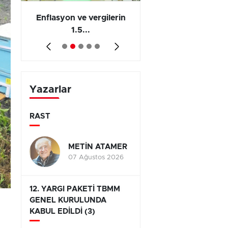
 en
Enflasyon ve vergilerin
Barış yatırımı, üre
1.5...
ve...
Yazarlar
RAST
METİN ATAMER
07 Ağustos 2026
12. YARGI PAKETİ TBMM
GENEL KURULUNDA
KABUL EDİLDİ (3)