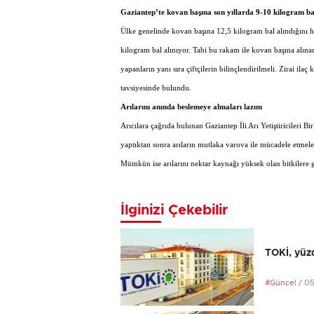
Gaziantep’te kovan başına son yıllarda 9-10 kilogram ba
Ülke genelinde kovan başına 12,5 kilogram bal alındığını h
kilogram bal alınıyor. Tabi bu rakam ile kovan başına alına
yapanların yanı sıra çiftçilerin bilinçlendirilmeli. Zirai ila
tavsiyesinde bulundu.
Arılarını anında beslemeye almaları lazım
Arıcılara çağrıda bulunan Gaziantep İli Arı Yetiştiricileri 
yaptıktan sonra arıların mutlaka varova ile mücadele etmeler
Mümkün ise arılarını nektar kaynağı yüksek olan bitkilere 
İlginizi Çekebilir
TOKİ, yüzd
#Güncel
/ 0