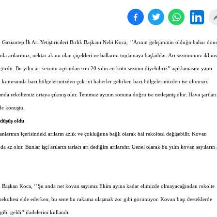
n Gaziantep İli Arı Yetiştiricileri Birlik Başkanı Nebi Koca, ‘’Arının gelişiminin olduğu bahar dö
 arılarımız, nektar akımı olan çiçekleri ve ballarını toplamaya başladılar. Arı sezonumuz iklims
ördü. Bu yılın arı sezonu açısından son 20 yılın en kötü sezonu diyebiliriz’’ açıklamasını yaptı.
konusunda bazı bölgelerimizden çok iyi haberler gelirken bazı bölgelerimizden ise olumsuz
ında rekoltemiz ortaya çıkmış olur. Temmuz ayının sonuna doğru ise netleşmiş olur. Hava şartları
nde konuştu.
 düşüş oldu
nlarının içerisindeki arıların azlık ve çokluğuna bağlı olarak bal rekoltesi değişebilir. Kovan
a az olur. Bunlar işçi arıların tarlacı arı dediğim arılarıdır. Genel olarak bu yılın kovan sayıların 
 Başkan Koca, ‘’Şu anda net kovan sayımız Ekim ayına kadar elimizde olmayacağından rekolte
 rekoltesi elde ederken, bu sene bu rakama ulaşmak zor gibi görünüyor. Kovan başı desteklerde
ibi geldi’’ ifadelerini kullandı.