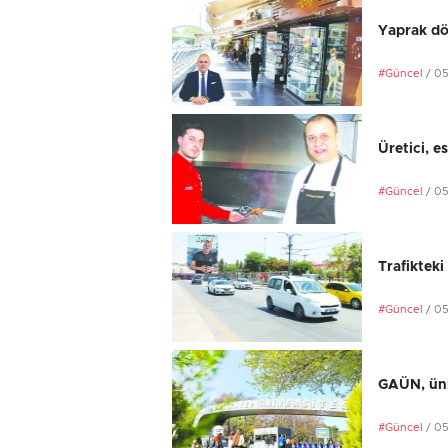
Yaprak dö
#Güncel
/ 0
Üretici, e
#Güncel
/ 0
Trafikteki
#Güncel
/ 0
GAÜN, üniv
#Güncel
/ 0