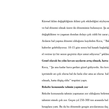
Küresel iklim değişikliğinin iklimi çok etkilediğini söyleye
ve bal dönemi olmak üzere iki dönemimiz bulunuyor. Şu anda
değişiklikten ve yaşanan dondan dolayı çok ciddi bir zarar g
Arıların bal yapma dönemi olduğunu kaydeden Koca, ‘’Bal 
haberler gelebiliyoruz. 10-15 gün sonra bal hasadı başladığ
el verirse iyi bir sezon geçiririz diye umut ediyoruz’’ şekli
Genel olarak bu yılın kovan sayıların artış olmadı, hatta
Koca, ‘’Şu ana kadar hava şartları güzel gidiyordu. Arı kova
içerisinde arı çok olursa bal da fazla olur ama az olursa bal d
olmadı, hatta düşüş oldu’’ tespitini yaptı.
Rekolte konusunda tahmin yapmak zor
Rekolte konusunda tahmin yapmanın zor olduğunu belirten
tahmini etmek çok zor. Geçen yıl 250-300 ton arasında bal
hesaplara yattı. Bu da bu dönemde gezgin arıcılarımıza ilaç g