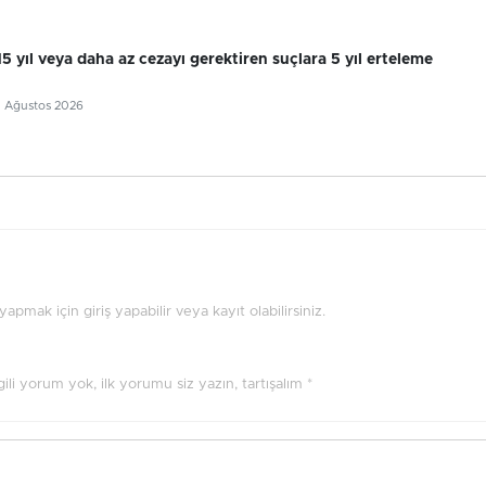
 15 yıl veya daha az cezayı gerektiren suçlara 5 yıl erteleme
5 Ağustos 2026
pmak için giriş yapabilir veya kayıt olabilirsiniz.
ilgili yorum yok, ilk yorumu siz yazın, tartışalım *