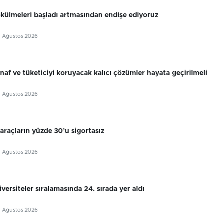
külmeleri başladı artmasından endişe ediyoruz
5 Ağustos 2026
snaf ve tüketiciyi koruyacak kalıcı çözümler hayata geçirilmeli
5 Ağustos 2026
 araçların yüzde 30’u sigortasız
5 Ağustos 2026
ersiteler sıralamasında 24. sırada yer aldı
5 Ağustos 2026