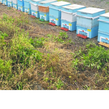
Birçok uyku hastalığının
En ucuz sigara 120 TL,
tan...
pa...