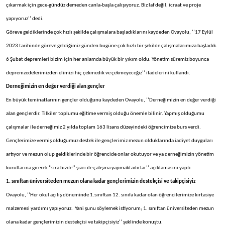
çıkarmak için gece-gündüz demeden canla-başla çalışıyoruz. Biz laf değil, icraat ve proje
yapıyoruz’’ dedi.
Göreve geldiklerinde çok hızlı şekilde çalışmalara başladıklarını kaydeden Ovayolu, ‘’17 Eylül
2023 tarihinde göreve geldiğimiz günden bugüne çok hızlı bir şekilde çalışmalarımıza başladık.
6 Şubat depremleri bizim için her anlamda büyük bir yıkım oldu. Yönetim süremiz boyunca
depremzedelerimizden elimizi hiç çekmedik ve çekmeyeceğiz’’ ifadelerini kullandı.
Derneğimizin en değer verdiği alan gençler
En büyük teminatlarının gençler olduğunu kaydeden Ovayolu, ‘’Derneğimizin en değer verdiği
alan gençlerdir. Tilkiler toplumu eğitime vermiş olduğu önemle bilinir. Yapmış olduğumu
çalışmalar ile derneğimiz 2 yılda toplam 163 lisans düzeyindeki öğrencimize burs verdi.
Gençlerimize vermiş olduğumuz destek ile gençlerimiz mezun olduklarında iadiyet duyguları
artıyor ve mezun olup geldiklerinde bir öğrencide onlar okutuyor ve ya derneğimizin yönetim
kurullarına girerek ‘’sıra bizde’’ şiarı ile çalışma yapmaktadırlar’’ açıklamasını yaptı.
1. sınıftan üniversiteden mezun olana kadar gençlerimizin destekçisi ve takipçisiyiz
Ovayolu, ‘’Her okul açılış döneminde 1.sınıftan 12. sınıfa kadar olan öğrencilerimize kırtasiye
malzemesi yardımı yapıyoruz. Yani şunu söylemek istiyorum; 1. sınıftan üniversiteden mezun
olana kadar gençlerimizin destekçisi ve takipçisiyiz’’ şeklinde konuştu.