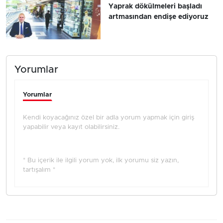
Yaprak dökülmeleri başladı
artmasından endişe ediyoruz
Yorumlar
Yorumlar
Kendi koyacağınız özel bir adla yorum yapmak için giriş
yapabilir veya kayıt olabilirsiniz.
* Bu içerik ile ilgili yorum yok, ilk yorumu siz yazın,
tartışalım *