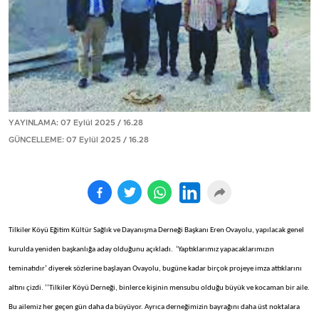
YAYINLAMA: 07 Eylül 2025 / 16.28
GÜNCELLEME: 07 Eylül 2025 / 16.28
Tilkiler Köyü Eğitim Kültür Sağlık ve Dayanışma Derneği Başkanı Eren Ovayolu, yapılacak genel
kurulda yeniden başkanlığa aday olduğunu açıkladı. ‘Yaptıklarımız yapacaklarımızın
teminatıdır’ diyerek sözlerine başlayan Ovayolu, bugüne kadar birçok projeye imza attıklarını
altını çizdi. ‘’Tilkiler Köyü Derneği, binlerce kişinin mensubu olduğu büyük ve kocaman bir aile.
Bu ailemiz her geçen gün daha da büyüyor. Ayrıca derneğimizin bayrağını daha üst noktalara