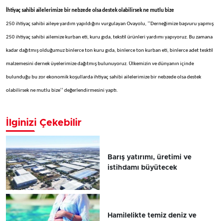
İhtiyaç sahibi ailelerimize bir nebzede olsa destek olabilirsek ne mutlu bize
250 ihtiyaç sahibi aileye yardım yapıldığını vurgulayan Ovayolu, ‘’Derneğimize başvuru yapmış
250 ihtiyaç sahibi ailemize kurban eti, kuru gıda, tekstil ürünleri yardımı yapıyoruz. Bu zamana
kadar dağıtmış olduğumuz binlerce ton kuru gıda, binlerce ton kurban eti, binlerce adet tesktil
malzemesini dernek üyelerimize dağıtmış bulunuyoruz. Ülkemizin ve dünyanın içinde
bulunduğu bu zor ekonomik koşullarda ihtiyaç sahibi ailelerimize bir nebzede olsa destek
olabilirsek ne mutlu bize’’ değerlendirmesini yaptı.
İlginizi Çekebilir
Barış yatırımı, üretimi ve
istihdamı büyütecek
Hamilelikte temiz deniz ve