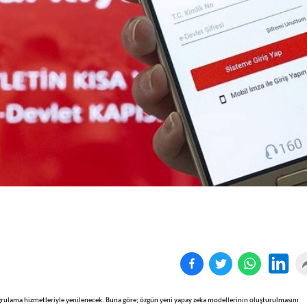
Kapanan işyeri sayısında
Yönetmeliğe aykırı
yüz...
süresiz...
oğrulama hizmetleriyle yenilenecek. Buna göre; özgün yeni yapay zeka modellerinin oluşturulmasını