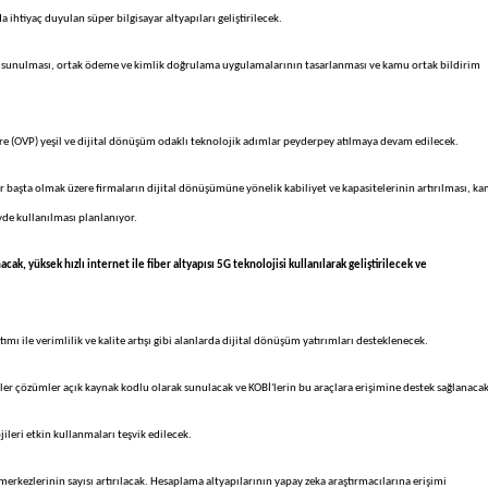
ihtiyaç duyulan süper bilgisayar altyapıları geliştirilecek.
 sunulması, ortak ödeme ve kimlik doğrulama uygulamalarının tasarlanması ve kamu ortak bildirim
 (OVP) yeşil ve dijital dönüşüm odaklı teknolojik adımlar peyderpey atılmaya devam edilecek.
 başta olmak üzere firmaların dijital dönüşümüne yönelik kabiliyet ve kapasitelerinin artırılması, k
yde kullanılması planlanıyor.
 yüksek hızlı internet ile fiber altyapısı 5G teknolojisi kullanılarak geliştirilecek ve
 ile verimlilik ve kalite artışı gibi alanlarda dijital dönüşüm yatırımları desteklenecek.
odüler çözümler açık kaynak kodlu olarak sunulacak ve KOBİ'lerin bu araçlara erişimine destek sağlanacak
ileri etkin kullanmaları teşvik edilecek.
rkezlerinin sayısı artırılacak. Hesaplama altyapılarının yapay zeka araştırmacılarına erişimi