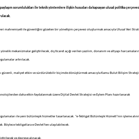
 paylaşım sorumlulukları ile teknik yöntemlere ilişkin hususları da kapsayan ulusal politika çerçeves
rulacak.
veri mahremiyeti ile güvenliğini gözeten bir yönetişim çerçevesi oluşturmak amacıyla Ulusal Veri Strate
yönelik mekanizmalar geliştirilecek, dış ticaret açığı verilen yazılım, donanım ve altyapı harcamaları
ygulamalar artırılacak.
nı güvenli, maliyet etkin ve sürdürülebilir biçimde dönüştürmek amacıyla Kamu Bulut Bilişim Strateji
nolojilerden daha etkin faydalanmak üzere Dijital Devlet Stratejisi ve Eylem Planı hazırlanarak
ulamaları ile yeni bütünleşik hizmetler tasarlanacak. "e-Tebligat Bütünleşik Hizmeti"nin işleme alın
k. Böylece tebligatlara e-Devlet'ten ulaşılabilecek.
liştirilecek ve devreye alınacak.