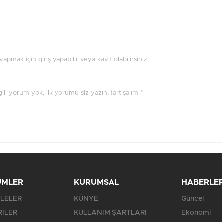
pmak için giriş yapabilir veya kayıt olabilirsiniz.
ilgili yorum yok, ilk yorumu siz yazın, tartışalım *
ÜMLER
KURUMSAL
HABERLE
LELER
KÜNYE
Güncel
RİLER
KULLANIM ŞARTLARI
Ekonomi