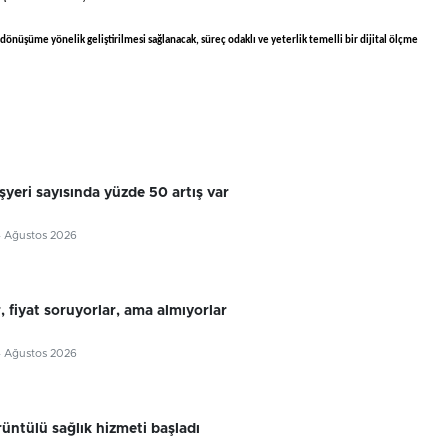
önüşüme yönelik geliştirilmesi sağlanacak, süreç odaklı ve yeterlik temelli bir dijital ölçme
yeri sayısında yüzde 50 artış var
4 Ağustos 2026
, fiyat soruyorlar, ama almıyorlar
4 Ağustos 2026
rüntülü sağlık hizmeti başladı