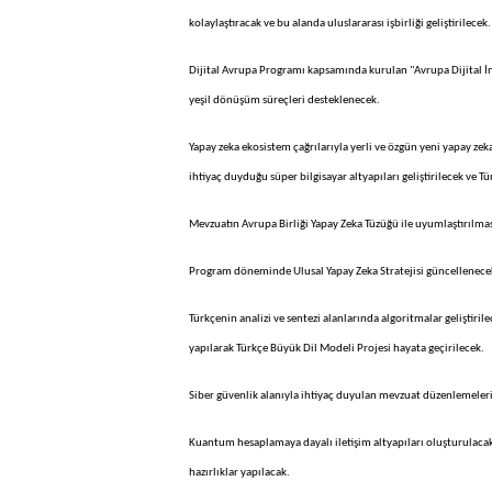
kolaylaştıracak ve bu alanda uluslararası işbirliği geliştirilecek.
Dijital Avrupa Programı kapsamında kurulan "Avrupa Dijital İno
yeşil dönüşüm süreçleri desteklenecek.
Yapay zeka ekosistem çağrılarıyla yerli ve özgün yeni yapay ze
ihtiyaç duyduğu süper bilgisayar altyapıları geliştirilecek ve Tü
Mevzuatın Avrupa Birliği Yapay Zeka Tüzüğü ile uyumlaştırıl
Program döneminde Ulusal Yapay Zeka Stratejisi güncellenece
Türkçenin analizi ve sentezi alanlarında algoritmalar geliştiri
yapılarak Türkçe Büyük Dil Modeli Projesi hayata geçirilecek.
Siber güvenlik alanıyla ihtiyaç duyulan mevzuat düzenlemeleri
Kuantum hesaplamaya dayalı iletişim altyapıları oluşturulacak,
hazırlıklar yapılacak.