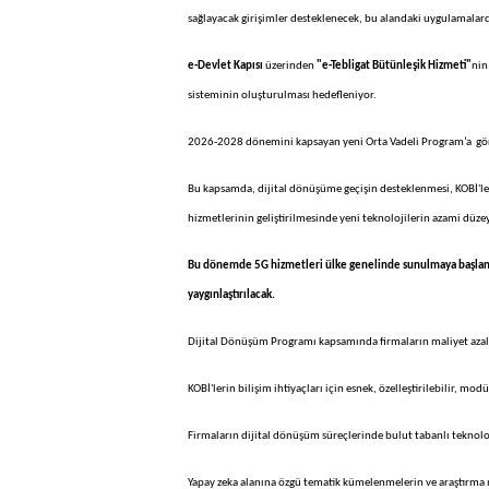
sağlayacak girişimler desteklenecek, bu alandaki uygulamalarda 
e-Devlet Kapısı
üzerinden
"e-Tebligat Bütünleşik Hizmeti"
nin
sisteminin oluşturulması hedefleniyor.
2026-2028 dönemini kapsayan yeni Orta Vadeli Program’a göre
Bu kapsamda, dijital dönüşüme geçişin desteklenmesi, KOBİ'ler
hizmetlerinin geliştirilmesinde yeni teknolojilerin azami düze
Bu dönemde 5G hizmetleri ülke genelinde sunulmaya başlanacak,
yaygınlaştırılacak.
Dijital Dönüşüm Programı kapsamında firmaların maliyet azaltımı
KOBİ'lerin bilişim ihtiyaçları için esnek, özelleştirilebilir, m
Firmaların dijital dönüşüm süreçlerinde bulut tabanlı teknoloj
Yapay zeka alanına özgü tematik kümelenmelerin ve araştırma me