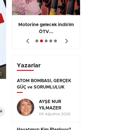
Motorine gelecek indirim
Olayların 267 b
ÖTV...
794’ünde...
Yazarlar
ATOM BOMBASI, GERÇEK
GÜÇ ve SORUMLULUK
AYŞE NUR
YILMAZER
06 Ağustos 2026
Hayatımızı Kim Planlıyor?