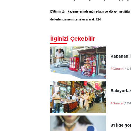
Eğitimin tüm kademelerinde müfredatın ve altyapının dijital d
değerlendirme sistemi kurulacak. T24
İlginizi Çekebilir
Kapanan iş
#Güncel
/ 0
Bakıyorlar
#Güncel
/ 0
81 ilde gö