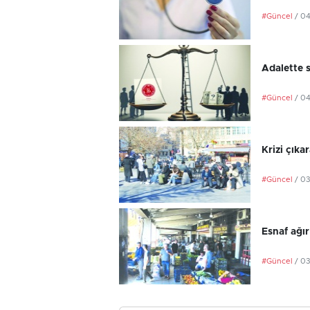
#Güncel
/ 0
Adalette s
#Güncel
/ 0
Krizi çık
#Güncel
/ 0
Esnaf ağır
#Güncel
/ 0