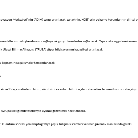
vasyon Merkezleri"nin (ADİM) sayısı artırılarak, sanayinin, KOBİ'lerin ve kamu kurumlarının dijital v
ka modellerinin oluşturulmasını sağlayacak girişimlere destek sağlanacak. Yapay zeka uygulamalarının
rk Ulusal Bilim e-Altyapısı (TRUBA) süper bilgisayarının kapasitesi artırılacak.
ması kapsamında çalışmalar tamamlanacak.
k.
lecek ve Türkçe metinlerin bilim, söz dizimi ve anlam bilimi açılarından etiketlenmesi konusunda çalış
 Avrupa Birliği müktesebatıyla uyumu gözetilerek hazırlanacak.
 kuantum sonrası yeni kriptografiye geçiş, bilişim sistemleri ve siber güvenlik alanlarında gerekli