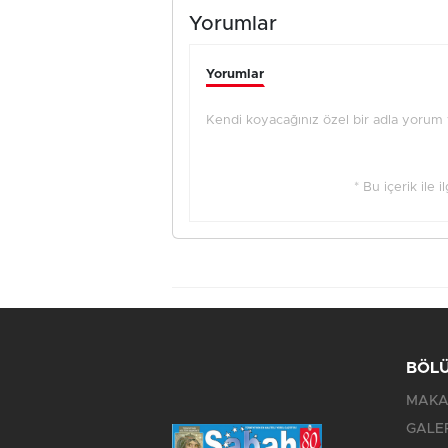
Yorumlar
Yorumlar
Kendi koyacağınız özel bir adla yorum ya
* Bu içerik ile 
BÖL
MAKA
GALE