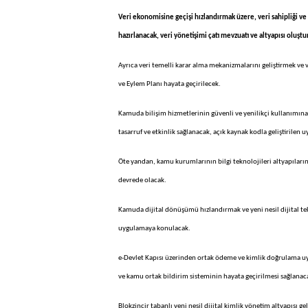
Veri ekonomisine geçişi hızlandırmak üzere, veri sahipliği ve
hazırlanacak, veri yönetişimi çatı mevzuatı ve altyapısı oluştu
Ayrıca veri temelli karar alma mekanizmalarını geliştirmek ve 
ve Eylem Planı hayata geçirilecek.
Kamuda bilişim hizmetlerinin güvenli ve yenilikçi kullanımına 
tasarruf ve etkinlik sağlanacak, açık kaynak kodla geliştirilen u
Öte yandan, kamu kurumlarının bilgi teknolojileri altyapıları
devrede olacak.
Kamuda dijital dönüşümü hızlandırmak ve yeni nesil dijital tek
uygulamaya konulacak.
e-Devlet Kapısı üzerinden ortak ödeme ve kimlik doğrulama uyg
ve kamu ortak bildirim sisteminin hayata geçirilmesi sağlanaca
Blokzincir tabanlı yeni nesil dijital kimlik yönetim altyapısı ge