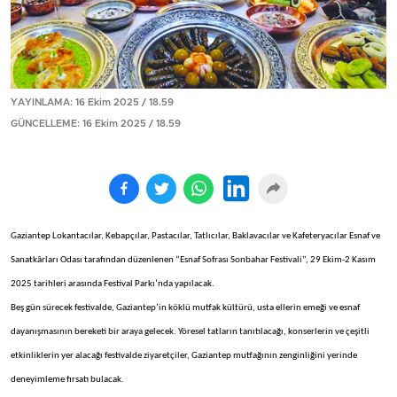
YAYINLAMA: 16 Ekim 2025 / 18.59
GÜNCELLEME: 16 Ekim 2025 / 18.59
Gaziantep Lokantacılar, Kebapçılar, Pastacılar, Tatlıcılar, Baklavacılar ve Kafeteryacılar Esnaf ve
Sanatkârları Odası tarafından düzenlenen “Esnaf Sofrası Sonbahar Festivali”, 29 Ekim-2 Kasım
2025 tarihleri arasında Festival Parkı’nda yapılacak.
Beş gün sürecek festivalde, Gaziantep’in köklü mutfak kültürü, usta ellerin emeği ve esnaf
dayanışmasının bereketi bir araya gelecek. Yöresel tatların tanıtılacağı, konserlerin ve çeşitli
etkinliklerin yer alacağı festivalde ziyaretçiler, Gaziantep mutfağının zenginliğini yerinde
deneyimleme fırsatı bulacak.