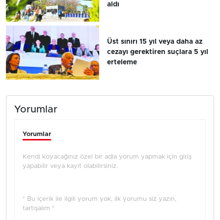
aldı
Üst sınırı 15 yıl veya daha az
cezayı gerektiren suçlara 5 yıl
erteleme
Yorumlar
Yorumlar
Kendi koyacağınız özel bir adla yorum yapmak için giriş
yapabilir veya kayıt olabilirsiniz.
* Bu içerik ile ilgili yorum yok, ilk yorumu siz yazın,
tartışalım *