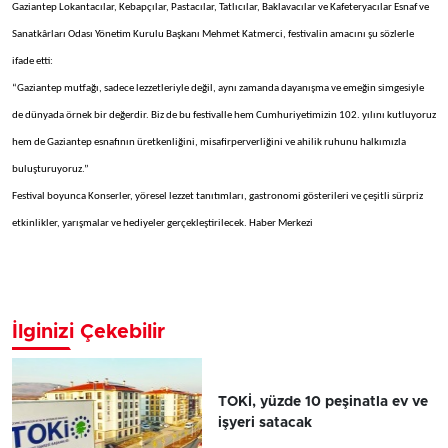
Gaziantep Lokantacılar, Kebapçılar, Pastacılar, Tatlıcılar, Baklavacılar ve Kafeteryacılar Esnaf ve
Sanatkârları Odası Yönetim Kurulu Başkanı Mehmet Katmerci, festivalin amacını şu sözlerle
ifade etti:
“Gaziantep mutfağı, sadece lezzetleriyle değil, aynı zamanda dayanışma ve emeğin simgesiyle
de dünyada örnek bir değerdir. Biz de bu festivalle hem Cumhuriyetimizin 102. yılını kutluyoruz
hem de Gaziantep esnafının üretkenliğini, misafirperverliğini ve ahilik ruhunu halkımızla
buluşturuyoruz.”
Festival boyunca Konserler, yöresel lezzet tanıtımları, gastronomi gösterileri ve çeşitli sürpriz
etkinlikler, yarışmalar ve hediyeler gerçekleştirilecek. Haber Merkezi
İlginizi Çekebilir
TOKİ, yüzde 10 peşinatla ev ve
işyeri satacak