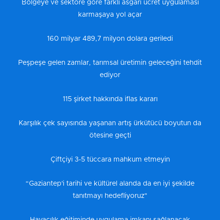
Bölgeye ve sektöre göre farklı asgari ücret uygulaması
karmaşaya yol açar
160 milyar 489,7 milyon dolara geriledi
Peşpeşe gelen zamlar, tarımsal üretimin geleceğini tehdit
ediyor
115 şirket hakkında iflas kararı
Karşılık çek sayısında yaşanan artış ürkütücü boyutun da
ötesine geçti
Çiftçiyi 3-5 tüccara mahkum etmeyin
“Gaziantep'i tarihi ve kültürel alanda da en iyi şekilde
tanıtmayı hedefliyoruz"
Havacılık eğitiminde uygulama imkanı sağlanacak