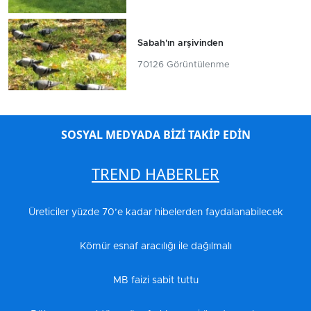
Sabah'ın arşivinden
70126 Görüntülenme
SOSYAL MEDYADA BİZİ TAKİP EDİN
TREND HABERLER
Üreticiler yüzde 70’e kadar hibelerden faydalanabilecek
Kömür esnaf aracılığı ile dağılmalı
MB faizi sabit tuttu