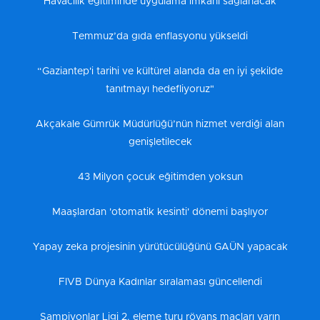
Havacılık eğitiminde uygulama imkanı sağlanacak
Temmuz’da gıda enflasyonu yükseldi
“Gaziantep'i tarihi ve kültürel alanda da en iyi şekilde
tanıtmayı hedefliyoruz"
Akçakale Gümrük Müdürlüğü’nün hizmet verdiği alan
genişletilecek
43 Milyon çocuk eğitimden yoksun
Maaşlardan 'otomatik kesinti' dönemi başlıyor
Yapay zeka projesinin yürütücülüğünü GAÜN yapacak
FIVB Dünya Kadınlar sıralaması güncellendi
Şampiyonlar Ligi 2. eleme turu rövanş maçları yarın