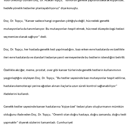
Tıbbi Onkoloji Uzmanı Doç. Dr. Atakan Topçu, “Tümörün genetik yapısına bakarak kişiye özel,
hedefe yönelik tedaviler planlayabiliyoruz” diye konuştu.
Doç. Dr. Topçu, “Kanser sadece hangi organdan çıktığıyla değil, hücredeki genetik
mutasyonlarla da tanımlanıyor. Bu mutasyonları tespit etmek, hücresel düzeyde özgü tedavi
seçmemize olanak sağlıyor” dedi.
Doç. Dr. Topçu, her hastada genetik test yapılmadığını, bazı erken evre hastalarda ve özellikle
ileri evre hastalarda ve standart tedaviye yanıt vermeyenlerde bu testlerin istendiğini belirtti.
Özellikle akciğer, meme, prostat, over gibi kanser türlerinde genetik testlerin kullanımının
yaygınlaştığını söyleyen Doç. Dr. Topçu, “Bu testler sayesinde bazı mutasyonlar tespit edilirse,
hastalara kemoterapi yerine ağızdan alınan ilaçlarla uzun süreli kontrol sağlanabiliyor”
ifadelerini kullandı.
Genetik testler sayesinde kanser hastalarına ‘kişiye özel’ tedavi planı oluşturmanın mümkün
olduğunu ifade eden Doç. Dr. Topçu, “Önemli olan doğru hastaya, doğru zamanda, doğru testi
yapmaktır” diyerek sözlerini tamamladı. Cumhuriyet