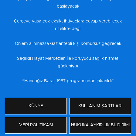
başlayacak
Çerçeve yasa çok eksik, ihtiyaçlara cevap verebilecek
nitelikte değil
Önlem alınmazsa Gaziantepli kışı kömürsüz geçirecek
Sağlıklı Hayat Merkezleri ile koruyucu sağlık hizmeti
güçleniyor
“Hancağız Barajı 1987 programından çıkarıldı”
KÜNYE
KULLANIM ŞARTLARI
VERİ POLİTİKASI
HUKUKA AYKIRILIK BİLDİRİMİ