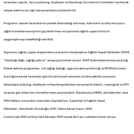
taramaları yapıldı. Ayrıca psikolog, diyetisyen ve fizyoterapi birimlerinin hizmetleri tanıtılarak
isteyen katılımcılar ilgili danışmanlıklara yönlendirildi.
Programın, kanser taramalarına yönelik farkındalığı artırmayı, kadınların ücretsiz koruyucu
sağlık hizmetlerine erişimini güçlendirmeyi ve toplumda sağlıklı yaşam bilincini
yaygınlaştırmayı hedeflediği belirtildi.
Toplumun sağlıklı yaşam alışkanlıklarına erişimini kolaylaştıran Sağlıklı Hayat Merkezleri (SHM),
“Hastalığa değil, sağlığa yatırım” anlayışıyla hizmet veriyor. SHM’lerde beslenme danışmanlığı,
fiziksel aktivite programları, ruh sağlığı desteği, sigara bırakma polikliniği ve KETEM birimleri
aracılığıyla kanser taramaları gibi birçok hizmet tamamen ücretsiz şekilde sunuluyor.
Vatandaşlar psikolog, diyetisyen ve fizyoterapistlerden danışmanlık alabilir; mamografi ve HPV
taraması gibi erken tanı hizmetlerinden yararlanabilir. Randevulara MHRS, aile hekimleri veya
SHM iletişim numaraları üzerinden ulaşılabiliyor. Gaziantep’te Sağlıklı Hayat
Merkezleri; Abdulkadir Konukoğlu SHM, Selma Adnan İnanıcı SHM,
Cumhuriyet SHM ve Nizip Salik Ekmekçi SHM olarak dört ayrı noktada hizmet veriyor.