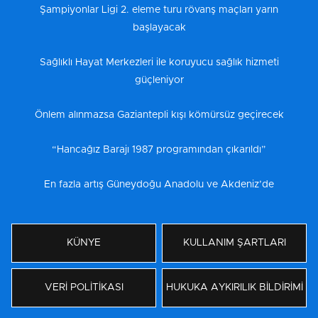
Şampiyonlar Ligi 2. eleme turu rövanş maçları yarın
başlayacak
Sağlıklı Hayat Merkezleri ile koruyucu sağlık hizmeti
güçleniyor
Önlem alınmazsa Gaziantepli kışı kömürsüz geçirecek
“Hancağız Barajı 1987 programından çıkarıldı”
En fazla artış Güneydoğu Anadolu ve Akdeniz’de
KÜNYE
KULLANIM ŞARTLARI
VERİ POLİTİKASI
HUKUKA AYKIRILIK BİLDİRİMİ