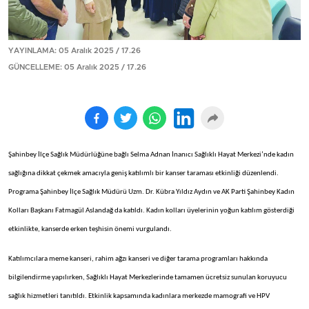
YAYINLAMA: 05 Aralık 2025 / 17.26
GÜNCELLEME: 05 Aralık 2025 / 17.26
Şahinbey İlçe Sağlık Müdürlüğüne bağlı Selma Adnan İnanıcı Sağlıklı Hayat Merkezi’nde kadın
sağlığına dikkat çekmek amacıyla geniş katılımlı bir kanser taraması etkinliği düzenlendi.
Programa Şahinbey İlçe Sağlık Müdürü Uzm. Dr. Kübra Yıldız Aydın ve AK Parti Şahinbey Kadın
Kolları Başkanı Fatmagül Aslandağ da katıldı. Kadın kolları üyelerinin yoğun katılım gösterdiği
etkinlikte, kanserde erken teşhisin önemi vurgulandı.
Katılımcılara meme kanseri, rahim ağzı kanseri ve diğer tarama programları hakkında
bilgilendirme yapılırken, Sağlıklı Hayat Merkezlerinde tamamen ücretsiz sunulan koruyucu
sağlık hizmetleri tanıtıldı. Etkinlik kapsamında kadınlara merkezde mamografi ve HPV