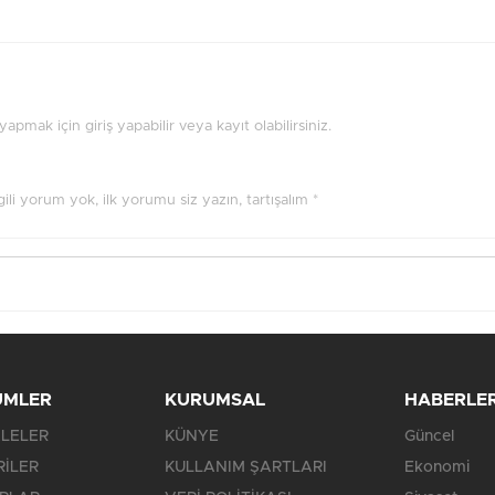
pmak için giriş yapabilir veya kayıt olabilirsiniz.
ilgili yorum yok, ilk yorumu siz yazın, tartışalım *
ÜMLER
KURUMSAL
HABERLE
LELER
KÜNYE
Güncel
RİLER
KULLANIM ŞARTLARI
Ekonomi