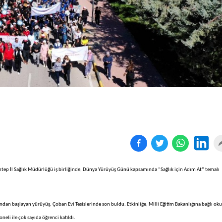
Birçok uyku hastalığının
En ucuz sigara 120 TL,
tan...
pa...
ntep İl Sağlık Müdürlüğü iş birliğinde, Dünya Yürüyüş Günü kapsamında “Sağlık için Adım At” temalı
ndan başlayan yürüyüş, Çoban Evi Tesislerinde son buldu. Etkinliğe, Milli Eğitim Bakanlığına bağlı okul
oneli ile çok sayıda öğrenci katıldı.