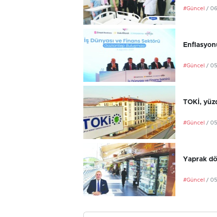
#Güncel
/ 0
Enflasyonu
#Güncel
/ 0
TOKİ, yüzd
#Güncel
/ 0
Yaprak dö
#Güncel
/ 0