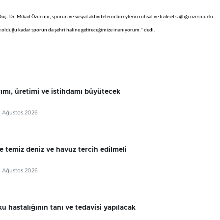
oç. Dr. Mikail Özdemir, sporun ve sosyal aktivitelerin bireylerin ruhsal ve fiziksel sağlığı üzerindeki
 olduğu kadar sporun da şehri haline getireceğimize inanıyorum.” dedi.
rımı, üretimi ve istihdamı büyütecek
6 Ağustos 2026
e temiz deniz ve havuz tercih edilmeli
6 Ağustos 2026
u hastalığının tanı ve tedavisi yapılacak