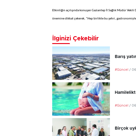
Etkinliğin açılışında konuşan Gaziantep İl Sağlık Müdür Vekili D
önemine dikkat çekerek, “Hep birlikte bu şehri, gastronomiyle
İlginizi Çekebilir
Barış yatı
#Güncel
/ 0
Hamilelikt
#Güncel
/ 0
Birçok uyk