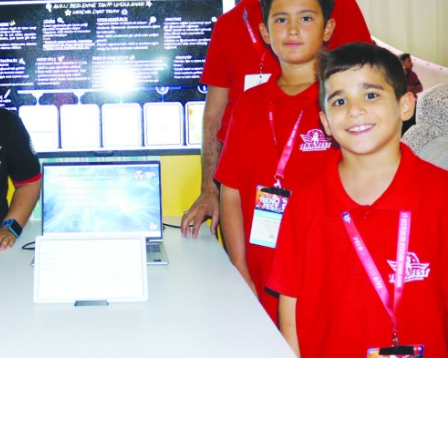
Sokak kedileri, ev kedisi
Altında sert yükseli
ol...
sürüyo...