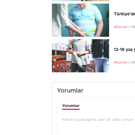
Türkiye’de
#Güncel
/ 0
12-18 yaş 
#Güncel
/ 0
Yorumlar
Yorumlar
Kendi koyacağınız özel bir adla yorum ya