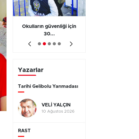
ş
Okulların güvenliği için
Vergi ve SGK borçl
30...
yap...
Yazarlar
Tarihi Gelibolu Yarımadası
VELİ YALÇIN
10 Ağustos 2026
RAST