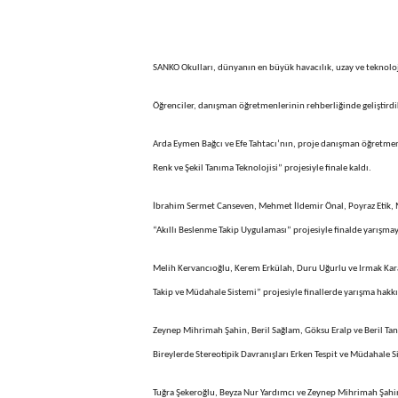
SANKO Okulları, dünyanın en büyük havacılık, uzay ve teknoloji
Öğrenciler, danışman öğretmenlerinin rehberliğinde geliştirdikl
Arda Eymen Bağcı ve Efe Tahtacı’nın, proje danışman öğretmenler
Renk ve Şekil Tanıma Teknolojisi” projesiyle finale kaldı.
İbrahim Sermet Canseven, Mehmet İldemir Önal, Poyraz Etik, Me
“Akıllı Beslenme Takip Uygulaması” projesiyle finalde yarışma
Melih Kervancıoğlu, Kerem Erkülah, Duru Uğurlu ve Irmak Kara
Takip ve Müdahale Sistemi” projesiyle finallerde yarışma hakkı 
Zeynep Mihrimah Şahin, Beril Sağlam, Göksu Eralp ve Beril Tan
Bireylerde Stereotipik Davranışları Erken Tespit ve Müdahale Si
Tuğra Şekeroğlu, Beyza Nur Yardımcı ve Zeynep Mihrimah Şahin