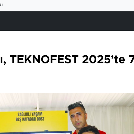
sı
ı, TEKNOFEST 2025’te 7