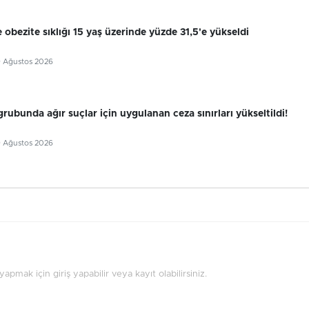
 obezite sıklığı 15 yaş üzerinde yüzde 31,5'e yükseldi
9 Ağustos 2026
grubunda ağır suçlar için uygulanan ceza sınırları yükseltildi!
9 Ağustos 2026
pmak için giriş yapabilir veya kayıt olabilirsiniz.