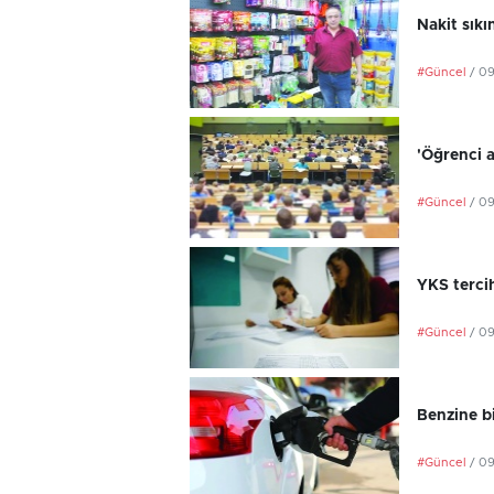
Nakit sıkı
#Güncel
/ 0
'Öğrenci a
#Güncel
/ 0
YKS terci
#Güncel
/ 0
Benzine b
#Güncel
/ 0