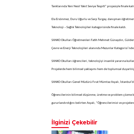
Tanklarında Yeni Nesil Yakıt Seviye Tespiti” projesiyle finale ka
Ela Ersönmez, Duru Uğurlu ve Sarp Turgay, danışman öğretmenle
Teknoloji – Sağlık Teknolojileri kategorisinde finale kaldı.
SANKO Okulları Öğretmenleri Fatih Mehmet Günaydın, Gülden Di
Çevre ve Enerji Teknolojileri alanında Mezunlar Kategorisi’nde 
SANKO Okulları öğrencileri, teknolojiyi insanlık yararına kull
Projelerde hem bilimsel yaklaşımı hem de toplumsal duyarlılığ
SANKO Okulları Genel Müdürü Fırat Mümtaz Asyalı, İstanbul’d
Öğrencilerinin bilimsel düşünme, üretme ve problem çözme bece
gururlandırdığını belirten Asyalı, “Öğrencilerimizi ve projele
İlginizi Çekebilir