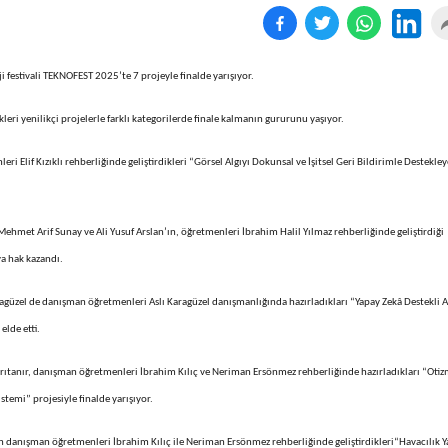
 festivali TEKNOFEST 2025’te 7 projeyle finalde yarışıyor.
eri yenilikçi projelerle farklı kategorilerde finale kalmanın gururunu yaşıyor.
i Elif Kızıklı rehberliğinde geliştirdikleri “Görsel Algıyı Dokunsal ve İşitsel Geri Bildirimle Destekle
hmet Arif Sunay ve Ali Yusuf Arslan’ın, öğretmenleri İbrahim Halil Yılmaz rehberliğinde geliştirdiği
ya hak kazandı.
güzel de danışman öğretmenleri Aslı Karagüzel danışmanlığında hazırladıkları “Yapay Zekâ Destekli 
elde etti.
rıtanır, danışman öğretmenleri İbrahim Kılıç ve Neriman Ersönmez rehberliğinde hazırladıkları “Otiz
stemi” projesiyle finalde yarışıyor.
 danışman öğretmenleri İbrahim Kılıç ile Neriman Ersönmez rehberliğinde geliştirdikleri“Havacılık Y