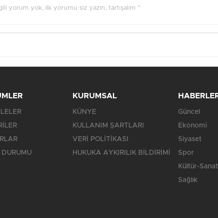
ilgili yorum yok, ilk yorumu siz yazın, tartışalım *
ÜMLER
KURUMSAL
HABERLE
LELER
KÜNYE
Güncel
RİLER
KULLANIM ŞARTLARI
Ekonomi
RLAR
VERİ POLİTİKASI
Siyaset
 DURUMU
HUKUKA AYKIRILIK BİLDİRİMİ
Spor
Kültür-Sanat
Sağlık