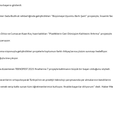
lma başarısı gösterdi.
ri Seda Bozfırat rehberliğinde geliştirdikleri “Büyümeye Uyumlu Akıllı Şant” projesiyle, İnsanlık Yar
lsiz ve Cumacan Kaan Koç hazırladıkları “Plastiklerin Geri Dönüşüm Kalitesini Artırma” projesiyle
yarışıyor.
anma vizyonuyla geliştirdikleri projelerle toplumun farklı ihtiyaçlarına çözüm sunmayı hedefliyor.
ıyla öne çıkıyor.
a düzenlenen TEKNOFEST 2025 finallerine 7 projeyle katılmanın büyük bir başarı olduğunu söyledi.
rilerini ortaya koyarak Türkiye'nin en prestijli teknoloji yarışmasında yer almalarının kendilerini
re emek verip katkı sunan tüm öğretmenlerimizi kutluyor, finalde başarılar diliyorum” dedi. Haber Me