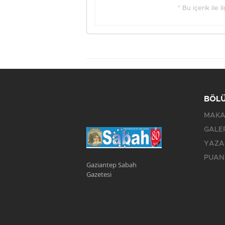
* Bu içerik ile 
BÖL
MAKA
GALE
YAZA
PUAN
Gaziantep Sabah
Gazetesi