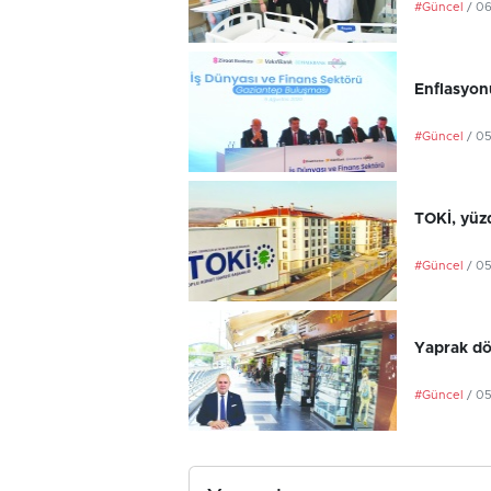
#Güncel
/ 0
Enflasyonu
#Güncel
/ 0
TOKİ, yüzd
#Güncel
/ 0
Yaprak dö
#Güncel
/ 0