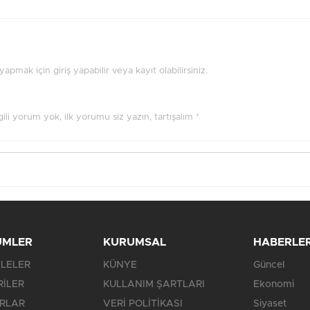
pmak için giriş yapabilir veya kayıt olabilirsiniz.
ilgili yorum yok, ilk yorumu siz yazın, tartışalım *
ÜMLER
KURUMSAL
HABERLE
LELER
KÜNYE
Güncel
RİLER
KULLANIM ŞARTLARI
Ekonomi
RLAR
VERİ POLİTİKASI
Siyaset