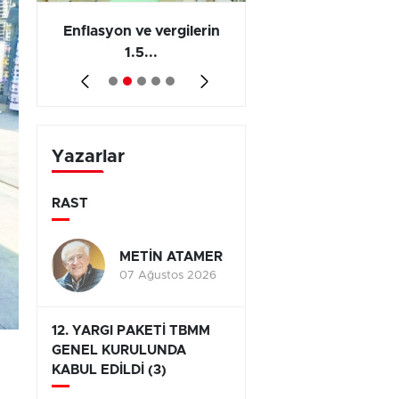
 en
Enflasyon ve vergilerin
Barış yatırımı, üre
1.5...
ve...
Yazarlar
RAST
METİN ATAMER
07 Ağustos 2026
12. YARGI PAKETİ TBMM
GENEL KURULUNDA
KABUL EDİLDİ (3)