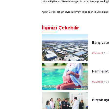
milyon kişi kendi ülkelerinin asgari ücretleri ile çalışırken İng
Asgari ücretli çalışan sayısı Türkiye'yi takip eden ilk ülke ol
İlginizi Çekebilir
Barış yatı
#Güncel
/ 0
Hamilelikt
#Güncel
/ 0
Birçok uyk