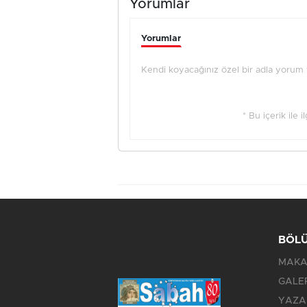
Yorumlar
Yorumlar
Kendi koyacağınız özel bir adla yorum ya
* Bu içerik ile 
BÖL
MAKA
GALE
YAZA