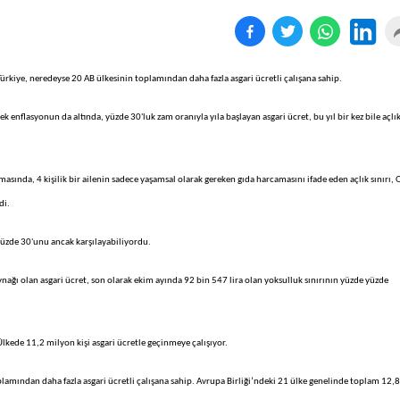
. Türkiye, neredeyse 20 AB ülkesinin toplamından daha fazla asgari ücretli çalışana sahip.
k enflasyonun da altında, yüzde 30'luk zam oranıyla yıla başlayan asgari ücret, bu yıl bir kez bile açlı
ırmasında, 4 kişilik bir ailenin sadece yaşamsal olarak gereken gıda harcamasını ifade eden açlık sınırı,
di.
 yüzde 30'unu ancak karşılayabiliyordu.
ynağı olan asgari ücret, son olarak ekim ayında 92 bin 547 lira olan yoksulluk sınırının yüzde yüzde
 Ülkede 11,2 milyon kişi asgari ücretle geçinmeye çalışıyor.
plamından daha fazla asgari ücretli çalışana sahip. Avrupa Birliği’ndeki 21 ülke genelinde toplam 12,8