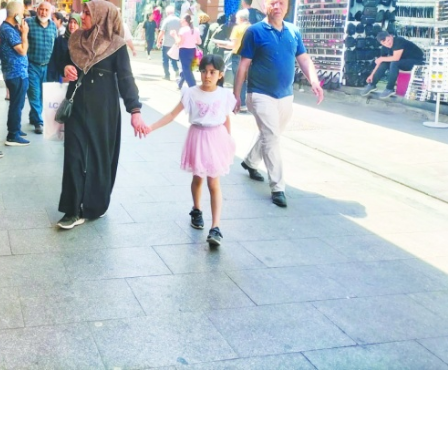
Birçok uyku hastalığının
En ucuz sigara 120 TL,
tan...
pa...