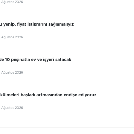
6 Ağustos 2026
 yenip, fiyat istikrarını sağlamalıyız
5 Ağustos 2026
e 10 peşinatla ev ve işyeri satacak
5 Ağustos 2026
külmeleri başladı artmasından endişe ediyoruz
5 Ağustos 2026