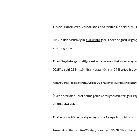
Türkiye, asgari ücretli çalışan sayısında Avrupa birincisi oldu
haberine
BirGün'den Melisa Ay'ın
göre; hedef, öngörü ve gerçe
sınırını görmedi.
Türk-İş'in gösterge niteliğindeki açlık ve yoksulluk sınırı araşt
2025'te dahi 22 bin 104 liralık asgari ücretin 27 lira üzerindey
Asgari ücret, ocak ayında 72 bin 88 liralık yoksulluk sınırının
Ülkede ortalama ücret haline gelen ve milyonların tek gelir ka
23,88'inde kaldı.
Türkiye, asgari ücretli çalışan sayısında Avrupa birincisi oldu.
Eurostat verilerine göre Türkiye, neredeyse 20 AB ülkesinin to