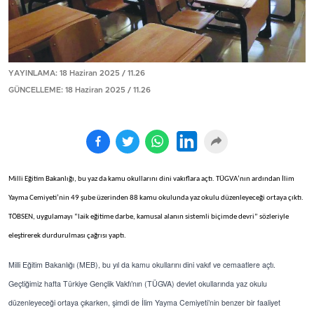
YAYINLAMA: 18 Haziran 2025 / 11.26
GÜNCELLEME: 18 Haziran 2025 / 11.26
Milli Eğitim Bakanlığı, bu yaz da kamu okullarını dini vakıflara açtı. TÜGVA’nın ardından İlim
Yayma Cemiyeti’nin 49 şube üzerinden 88 kamu okulunda yaz okulu düzenleyeceği ortaya çıktı.
TÖBSEN, uygulamayı “laik eğitime darbe, kamusal alanın sistemli biçimde devri” sözleriyle
eleştirerek durdurulması çağrısı yaptı.
Milli Eğitim Bakanlığı (MEB), bu yıl da kamu okullarını dini vakıf ve cemaatlere açtı.
Geçtiğimiz hafta Türkiye Gençlik Vakfı’nın (TÜGVA) devlet okullarında yaz okulu
düzenleyeceği ortaya çıkarken, şimdi de İlim Yayma Cemiyeti’nin benzer bir faaliyet