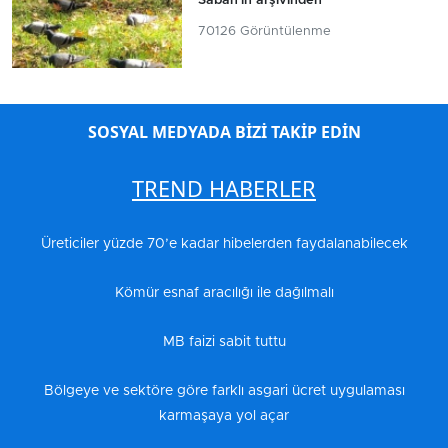
Sabah'ın arşivinden
70126 Görüntülenme
SOSYAL MEDYADA BİZİ TAKİP EDİN
TREND HABERLER
Üreticiler yüzde 70’e kadar hibelerden faydalanabilecek
Kömür esnaf aracılığı ile dağılmalı
MB faizi sabit tuttu
Bölgeye ve sektöre göre farklı asgari ücret uygulaması
karmaşaya yol açar