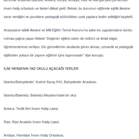
imam hatip ortaokulu ve liseleri dikkat çekti. Bebek, bu durumun eğitimde eşitlik ilkesine
zarar verdiğini ve çocukların pedagojik bütünlükten uzak yapılara teslim edildiğini kaydetti.
Anayasanın laiklik ilkesine ve Milli Eğitim Temel Kanunu’na aykırı bu uygulamaların durdu-
rulması çağrısı yapan Bebek “Değerler eğitimi zaten din kültürü ve âhlak bilgisi
öğretmenlerince veriliyor. Din görevlilerinin okullarda görev alması, uzmanlık ve pedagojik
eğitimden yoksun bir yapının eğitimin içine taşınmasıdır” diye konuştu.
İLİM YAYMA'NIN YAZ OKULU AÇACAĞI YERLER:
İstanbul/Bahçelievler: Kudret Saraç İHO, Bahçelievler Anaokulu.
İstanbul/Bakırköy: Bakırköy Meydanı’ndaki bir okul.
Ankara: Tevfik İleri İmam Hatip Lisesi.
Rize: Rize Anadolu İmam Hatip Lisesi.
Antalya: Hamidiye İmam Hatip Ortaokulu.