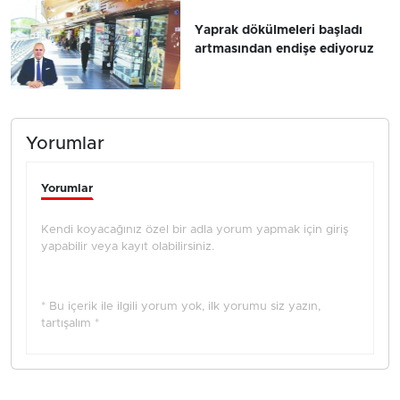
Yaprak dökülmeleri başladı
artmasından endişe ediyoruz
Yorumlar
Yorumlar
Kendi koyacağınız özel bir adla yorum yapmak için giriş
yapabilir veya kayıt olabilirsiniz.
* Bu içerik ile ilgili yorum yok, ilk yorumu siz yazın,
tartışalım *