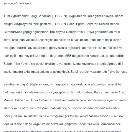
yürüteceği belirlendi.
Tüm Öğretmenler Birliği Sendikası (TÖBSEN), uygulamanın laik eğitim anlayışını hedef
aldığını vurgulayarak tepki gösterdi. TÖBSEN Genel Eğitim Sekreteri Serkan Bebek,
Cumhuriyet’e yaptığı açıklamada, İlim Yayma Cemiyeti’nin Türkiye genelinde 88 farklı
kamu okulunda yaz okulu açacağını, bu okulların büyük bölümünün imam hatip liseleri
olduğunu belirtti. Yaz okullarında görev alacak eğiticilerin ücretlerinin ise müftülükler ve
halk eğitim merkezleri üzerinden, doğrudan MEB bütçesinden karşılanacağı ifade edildi.
Bebek, “İlim Yayma’nın devlet okullarına yerleşimi, kamu kaynaklarının açık biçimde dini
yapılanmalara aktarılması anlamına gelmektedir. Bu bir paralel yapılanmadır” diye konuştu.
Sendikanın ulaştığı bilgilere göre, İlim Yayma’nın yaz okulu açacağı okulların önemli bir
bölümü, vakfın yöneticilerinin görev yaptığı kurumlar oldu. Bebek, Kahramanmaraş Afşin,
Manisa Akhisar ve Bursa Orhangazi’deki bazı okullarda vakıf yöneticilerinin aynı zamanda
idareci ya da öğretmen olduğunu hatırlatarak, bu seçimin tesadüf olmadığını belirten
Bebek, “Kamusal alanlar planlı ve programlı şekilde bu yapıya tahsis ediliyor. Bu bir sivil
toplum faaliyeti değil, organize bir devralma girişimidir” dedi. Yaz okulu düzenlenecek
kurumlar arasında İstanbul, Ankara, Konya, Antalya, Rize ve Kilis gibi pek çok kentten