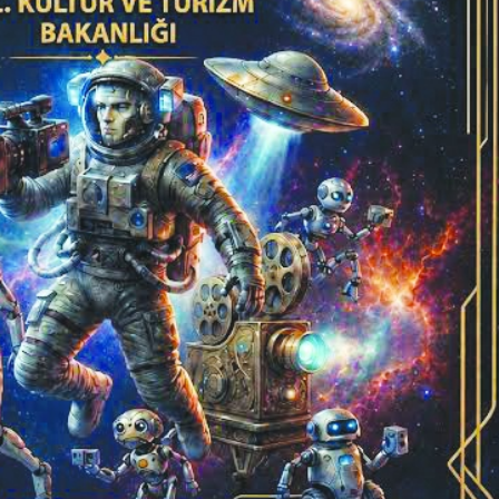
Birçok uyku hastalığının
En ucuz sigara 120 TL,
tan...
pa...