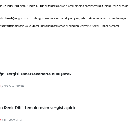
olduğunu vurgulayan Yılmaz, bu tür organizasyonların yerel sinema ekosistemini güçlendirdiğini söyle
lı olmadığını görüyoruz. Film gösterimleri ve fikir alışverişleri, şehirdeki sinema kültürünü besleyen
tsal tartışmalara ve kalıcı dostluklara kapı aralamasını temenni ediyoruz” dedi. Haber Merkezi
şığı’’ sergisi sanatseverlerle buluşacak
t
/ 30 Mart 2026
in Renk Dili” temalı resim sergisi açıldı
t
/ 01 Mart 2026