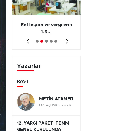
 en
Enflasyon ve vergilerin
Barış yatırımı, üre
1.5...
ve...
Yazarlar
RAST
METİN ATAMER
07 Ağustos 2026
12. YARGI PAKETİ TBMM
GENEL KURULUNDA