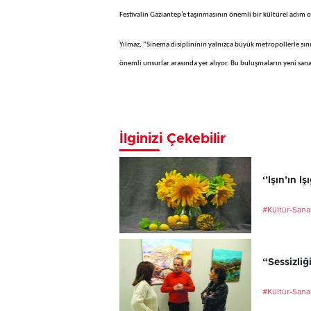
Festivalin Gaziantep’e taşınmasının önemli bir kültürel adım 
Yılmaz, “Sinema disiplininin yalnızca büyük metropollerle sınır
önemli unsurlar arasında yer alıyor. Bu buluşmaların yeni sana
İlginizi Çekebilir
‘’Işın’ın I
#Kültür-Sana
“Sessizliğ
#Kültür-Sana