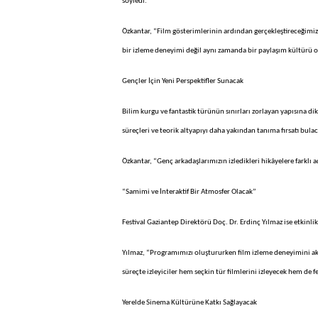
söyledi.
Özkantar, “Film gösterimlerinin ardından gerçekleştireceğimiz
bir izleme deneyimi değil aynı zamanda bir paylaşım kültürü 
Gençler İçin Yeni Perspektifler Sunacak
Bilim kurgu ve fantastik türünün sınırları zorlayan yapısına dik
süreçleri ve teorik altyapıyı daha yakından tanıma fırsatı bulaca
Özkantar, “Genç arkadaşlarımızın izledikleri hikâyelere farkl
“Samimi ve İnteraktif Bir Atmosfer Olacak”
Festival Gaziantep Direktörü Doç. Dr. Erdinç Yılmaz ise etkinlik
Yılmaz, “Programımızı oluştururken film izleme deneyimini a
süreçte izleyiciler hem seçkin tür filmlerini izleyecek hem de f
Yerelde Sinema Kültürüne Katkı Sağlayacak