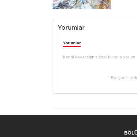
Yorumlar
Yorumlar
Kendi koyacağınız özel bir adla yorum ya
* Bu içerik ile 
BÖL