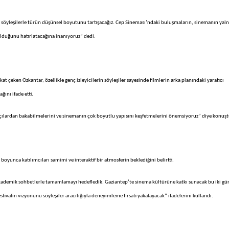
 söyleşilerle türün düşünsel boyutunu tartışacağız. Cep Sineması’ndaki buluşmaların, sinemanın yaln
olduğunu hatırlatacağına inanıyoruz” dedi.
kat çeken Özkantar, özellikle genç izleyicilerin söyleşiler sayesinde filmlerin arka planındaki yaratıcı
ğını ifade etti.
ı açılardan bakabilmelerini ve sinemanın çok boyutlu yapısını keşfetmelerini önemsiyoruz” diye konuşt
 boyunca katılımcıları samimi ve interaktif bir atmosferin beklediğini belirtti.
kademik sohbetlerle tamamlamayı hedefledik. Gaziantep’te sinema kültürüne katkı sunacak bu iki gü
estivalin vizyonunu söyleşiler aracılığıyla deneyimleme fırsatı yakalayacak” ifadelerini kullandı.