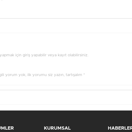
pmak için giriş yapabilir veya kayıt olabilirsiniz.
ilgili yorum yok, ilk yorumu siz yazın, tartışalım *
ÜMLER
KURUMSAL
HABERLE