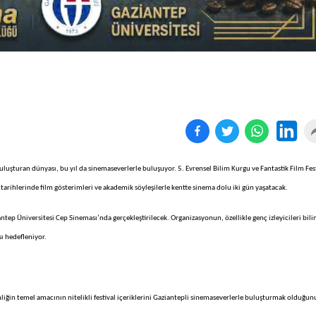
uluşturan dünyası, bu yıl da sinemaseverlerle buluşuyor. 5. Evrensel Bilim Kurgu ve Fantastik Film Fest
rihlerinde film gösterimleri ve akademik söyleşilerle kentte sinema dolu iki gün yaşatacak.
antep Üniversitesi Cep Sineması’nda gerçekleştirilecek. Organizasyonun, özellikle genç izleyicileri bil
ı hedefleniyor.
nliğin temel amacının nitelikli festival içeriklerini Gaziantepli sinemaseverlerle buluşturmak olduğun