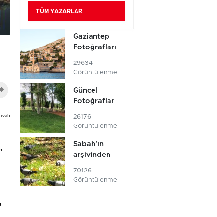
TÜM YAZARLAR
Gaziantep
Fotoğrafları
29634
Görüntülenme
Güncel
Fotoğraflar
ivali
26176
Görüntülenme
Sabah'ın
im
arşivinden
70126
Görüntülenme
u