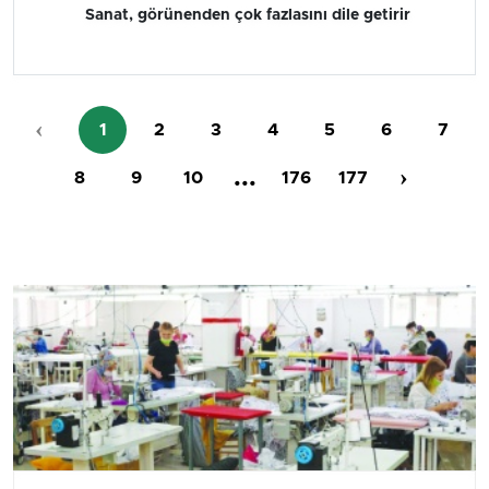
Sanat, görünenden çok fazlasını dile getirir
‹
1
2
3
4
5
6
7
...
›
8
9
10
176
177