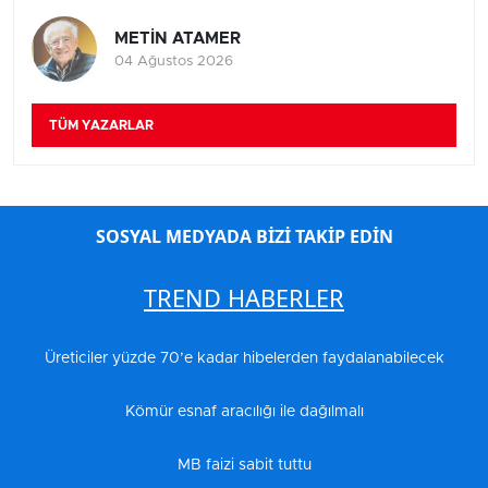
METİN ATAMER
04 Ağustos 2026
TÜM YAZARLAR
SOSYAL MEDYADA BİZİ TAKİP EDİN
TREND HABERLER
Üreticiler yüzde 70’e kadar hibelerden faydalanabilecek
Kömür esnaf aracılığı ile dağılmalı
MB faizi sabit tuttu