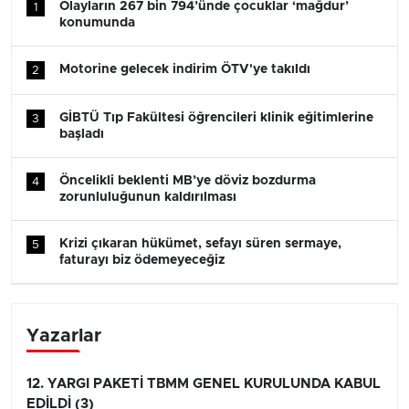
Olayların 267 bin 794’ünde çocuklar ‘mağdur’
1
konumunda
Motorine gelecek indirim ÖTV'ye takıldı
2
GİBTÜ Tıp Fakültesi öğrencileri klinik eğitimlerine
3
başladı
Öncelikli beklenti MB’ye döviz bozdurma
4
zorunluluğunun kaldırılması
Krizi çıkaran hükümet, sefayı süren sermaye,
5
faturayı biz ödemeyeceğiz
Yazarlar
12. YARGI PAKETİ TBMM GENEL KURULUNDA KABUL
EDİLDİ (3)