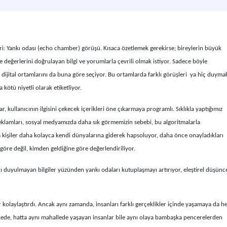
 Yankı odası (echo chamber) görüşü. Kısaca özetlemek gerekirse; bireylerin büyük
e değerlerini doğrulayan bilgi ve yorumlarla çevrili olmak istiyor. Sadece böyle
ijital ortamlarını da buna göre seçiyor. Bu ortamlarda farklı görüşleri ya hiç duyma
a kötü niyetli olarak etiketliyor.
, kullanıcının ilgisini çekecek içerikleri öne çıkarmaya programlı. Sıklıkla yaptığımız
reklamları, sosyal medyamızda daha sık görmemizin sebebi, bu algoritmalarla
a kişiler daha kolayca kendi dünyalarına giderek hapsoluyor, daha önce onayladıkları
göre değil, kimden geldiğine göre değerlendiriliyor.
duyulmayan bilgiler yüzünden yankı odaları kutuplaşmayı artırıyor, eleştirel düşünc
dar kolaylaştırdı. Ancak aynı zamanda, insanları farklı gerçeklikler içinde yaşamaya da h
kede, hatta aynı mahallede yaşayan insanlar bile aynı olaya bambaşka pencerelerden