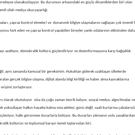
redeyse olanaksızlaşıyor. Bu durumun arkasındaki en güçlü dinamiklerden biri olan
emli silah medya okuryazarlığı.
amaları, çapraz kontrol etmeleri ve donanımlı bilgiye ulaşmalarını sağlayan çok önemli 
syonu fark eden ve çapraz kontrol yapabilen bireyler yankı odalarının etkisinden dah
ı azaltıyor, demokratik kültürü güçlendiriyor ve dezenformasyona karşı bağışıklık
eğil, aynı zamanda kamusal bir gereksinim. Hukuktan giderek uzaklaşan ülkelerde
alan gerçek bilgiye ulaşma, dijital alanda bilgi kirliliği ve haber alma kaynaklarına
erişimi zorlaştırıyor.
ers olarak okutuluyor olsa da çoğu zaman teorik kalıyor, sosyal medya, algoritmalar v
rek yoksullaşan halkın hayatta kalma mücadelesi, günü değil, saati kurtarma çabalarıyl
çleniyor, halkı görünmez duvarlarla bölüyor. Bu duvarları yıkmanın yolu yasaklardan
kratik kültürün ve toplumsal barışın temel taşlarından biri.