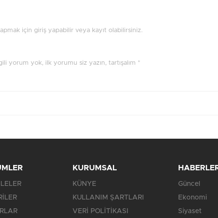
mak için giriş yapabilir veya kayıt olabilirsiniz.
ilgili yorum yok, ilk yorumu siz yazın, tartışalım *
ÜMLER
KURUMSAL
HABERLE
LELER
KÜNYE
Güncel
RİLER
KULLANIM ŞARTLARI
Ekonomi
RLAR
VERİ POLİTİKASI
Siyaset