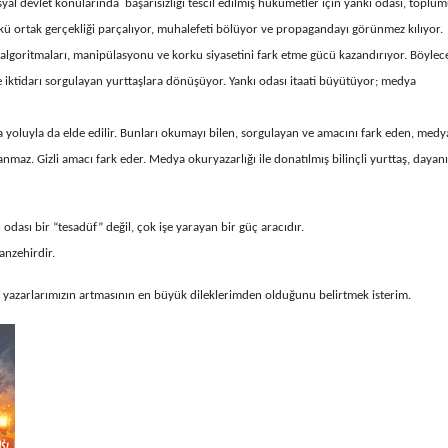
syal devlet konularında başarısızlığı tescil edilmiş hükümetler için yankı odası, toplu
ü ortak gerçekliği parçalıyor, muhalefeti bölüyor ve propagandayı görünmez kılıyor.
algoritmaları, manipülasyonu ve korku siyasetini fark etme gücü kazandırıyor. Böylec
n ve iktidarı sorgulayan yurttaşlara dönüşüyor. Yankı odası itaati büyütüyor; medya
ma yoluyla da elde edilir. Bunları okumayı bilen, sorgulayan ve amacını fark eden, medy
anmaz. Gizli amacı fark eder. Medya okuryazarlığı ile donatılmış bilinçli yurttaş, dayanı
 odası bir “tesadüf” değil, çok işe yarayan bir güç aracıdır.
anzehirdir.
yazarlarımızın artmasının en büyük dileklerimden olduğunu belirtmek isterim.