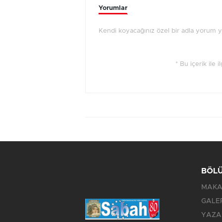
Yorumlar
Kendi koyacağınız özel bir adla yorum yap
* Bu içerik ile 
BÖL
MAKA
GALE
YAZA