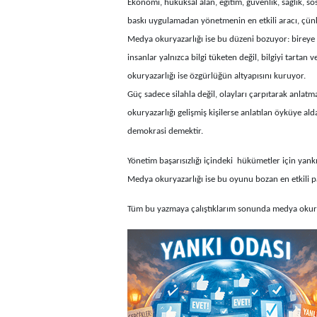
Ekonomi, hukuksal alan, eğitim, güvenlik, sağlık, so
baskı uygulamadan yönetmenin en etkili aracı, çünk
Medya okuryazarlığı ise bu düzeni bozuyor: bireye 
insanlar yalnızca bilgi tüketen değil, bilgiyi tarta
okuryazarlığı ise özgürlüğün altyapısını kuruyor.
Güç sadece silahla değil, olayları çarpıtarak anlat
okuryazarlığı gelişmiş kişilerse anlatılan öyküye ald
demokrasi demektir.
Yönetim başarısızlığı içindeki hükümetler için yankı
Medya okuryazarlığı ise bu oyunu bozan en etkili p
Tüm bu yazmaya çalıştıklarım sonunda medya okur 