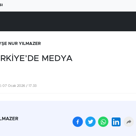
sı
YŞE NUR YILMAZER
ÜRKİYE’DE MEDYA
:
07 Ocak 2026 / 17.33
Beyaz ete büyük zam
Yüksek elektrik fatural
geliyor
çiftçiyi üretimden
ILMAZER
uzaklaştırıyor