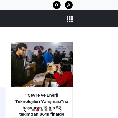
arı
“Çevre ve Enerji
Araştırma Projel
Teknolojileri Yarışması”na
Kategorisi Birincili
başvuran 19 bin 52
Öğrencilerinin
takımdan 86’sı finalde