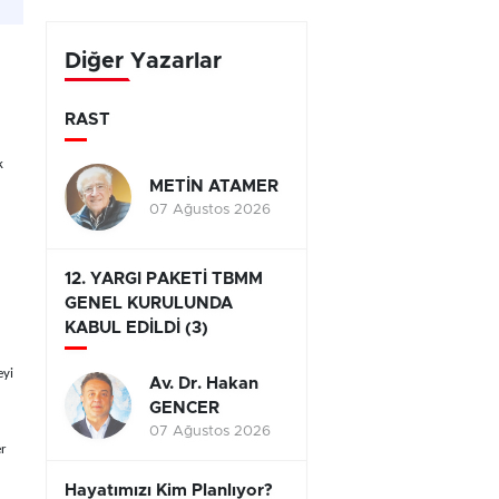
yarışıyor
Diğer Yazarlar
RAST
k
METİN ATAMER
07 Ağustos 2026
12. YARGI PAKETİ TBMM
GENEL KURULUNDA
KABUL EDİLDİ (3)
eyi
Av. Dr. Hakan
GENCER
07 Ağustos 2026
er
Hayatımızı Kim Planlıyor?