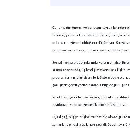
Günümüzün önemli ve parlayan kavramlarından biri:
bölümü, yalnızca kendi düşüncelerini, inançlarını v
ortamlarda güvenli olduğunu düşünüyor. Sosyal ve d
istemiyor ya da baştan itibaren yanlış, tehlikeli ya d
Sosyal medya platformlarında kullanılan algoritmalar
aramalar sonunda, ilgilendiğimiz konulara ilişkin 
programlanmış bilgi sistemleri. Sistem böyle olunc
görüşlerle çevriliyorlar. Zamanla bilgi doğruluğuna 
Mantık süzgeçinden geçmeyen, doğrulanma ihtiyacı 
zayıflatıyor ve ortak gerçeklik zeminini aşındırıyor.
Dijital çağ, bilgiye erişimi, tarihte hiç olmadığı ka
zamankinden daha açık hale getirdi. Bugün aynı ül