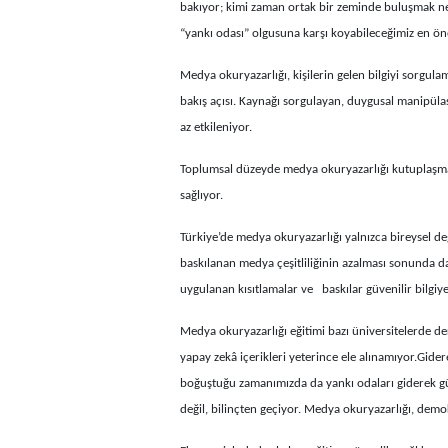
bakıyor; kimi zaman ortak bir zeminde buluşmak ne
“yankı odası” olgusuna karşı koyabileceğimiz en ön
Medya okuryazarlığı, kişilerin gelen bilgiyi sorgul
bakış açısı. Kaynağı sorgulayan, duygusal manipüla
az etkileniyor.
Toplumsal düzeyde medya okuryazarlığı kutuplaşmay
sağlıyor.
Türkiye’de medya okuryazarlığı yalnızca bireysel d
baskılanan medya çeşitliliğinin azalması sonunda dar
uygulanan kısıtlamalar ve baskılar güvenilir bilgiye 
Medya okuryazarlığı eğitimi bazı üniversitelerde d
yapay zekâ içerikleri yeterince ele alınamıyor.Gide
boğuştuğu zamanımızda da yankı odaları giderek gü
değil, bilinçten geçiyor. Medya okuryazarlığı, demo