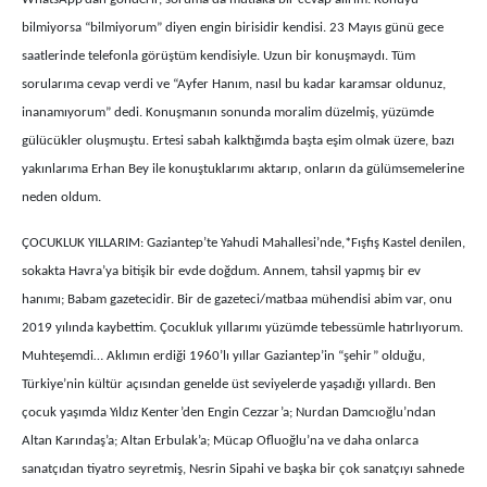
bilmiyorsa “bilmiyorum” diyen engin birisidir kendisi. 23 Mayıs günü gece
saatlerinde telefonla görüştüm kendisiyle. Uzun bir konuşmaydı. Tüm
sorularıma cevap verdi ve “Ayfer Hanım, nasıl bu kadar karamsar oldunuz,
inanamıyorum” dedi. Konuşmanın sonunda moralim düzelmiş, yüzümde
gülücükler oluşmuştu. Ertesi sabah kalktığımda başta eşim olmak üzere, bazı
yakınlarıma Erhan Bey ile konuştuklarımı aktarıp, onların da gülümsemelerine
neden oldum.
ÇOCUKLUK YILLARIM: Gaziantep’te Yahudi Mahallesi’nde,*Fışfış Kastel denilen,
sokakta Havra’ya bitişik bir evde doğdum. Annem, tahsil yapmış bir ev
hanımı; Babam gazetecidir. Bir de gazeteci/matbaa mühendisi abim var, onu
2019 yılında kaybettim. Çocukluk yıllarımı yüzümde tebessümle hatırlıyorum.
Muhteşemdi… Aklımın erdiği 1960’lı yıllar Gaziantep’in “şehir” olduğu,
Türkiye’nin kültür açısından genelde üst seviyelerde yaşadığı yıllardı. Ben
çocuk yaşımda Yıldız Kenter’den Engin Cezzar’a; Nurdan Damcıoğlu’ndan
Altan Karındaş’a; Altan Erbulak’a; Mücap Ofluoğlu’na ve daha onlarca
sanatçıdan tiyatro seyretmiş, Nesrin Sipahi ve başka bir çok sanatçıyı sahnede