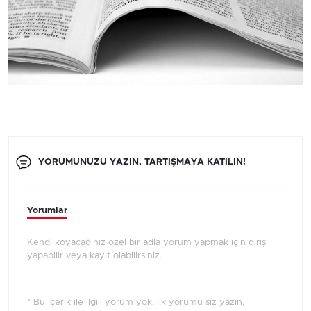
YORUMUNUZU YAZIN, TARTIŞMAYA KATILIN!
Yorumlar
Kendi koyacağınız özel bir adla yorum yapmak için giriş
yapabilir veya kayıt olabilirsiniz.
* Bu içerik ile ilgili yorum yok, ilk yorumu siz yazın,