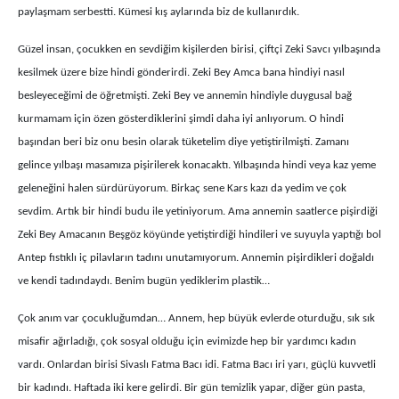
paylaşmam serbestti. Kümesi kış aylarında biz de kullanırdık.
Güzel insan, çocukken en sevdiğim kişilerden birisi, çiftçi Zeki Savcı yılbaşında
kesilmek üzere bize hindi gönderirdi. Zeki Bey Amca bana hindiyi nasıl
besleyeceğimi de öğretmişti. Zeki Bey ve annemin hindiyle duygusal bağ
kurmamam için özen gösterdiklerini şimdi daha iyi anlıyorum. O hindi
başından beri biz onu besin olarak tüketelim diye yetiştirilmişti. Zamanı
gelince yılbaşı masamıza pişirilerek konacaktı. Yılbaşında hindi veya kaz yeme
geleneğini halen sürdürüyorum. Birkaç sene Kars kazı da yedim ve çok
sevdim. Artık bir hindi budu ile yetiniyorum. Ama annemin saatlerce pişirdiği
Zeki Bey Amacanın Beşgöz köyünde yetiştirdiği hindileri ve suyuyla yaptığı bol
Antep fıstıklı iç pilavların tadını unutamıyorum. Annemin pişirdikleri doğaldı
ve kendi tadındaydı. Benim bugün yediklerim plastik…
Çok anım var çocukluğumdan… Annem, hep büyük evlerde oturduğu, sık sık
misafir ağırladığı, çok sosyal olduğu için evimizde hep bir yardımcı kadın
vardı. Onlardan birisi Sivaslı Fatma Bacı idi. Fatma Bacı iri yarı, güçlü kuvvetli
bir kadındı. Haftada iki kere gelirdi. Bir gün temizlik yapar, diğer gün pasta,