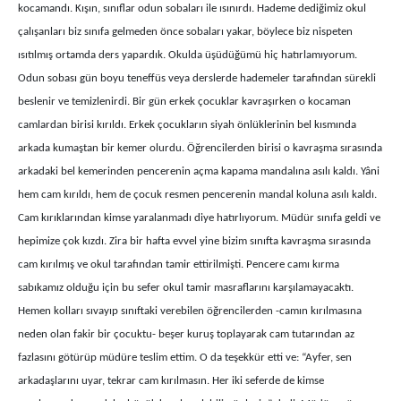
kocamandı. Kışın, sınıflar odun sobaları ile ısınırdı. Hademe dediğimiz okul
çalışanları biz sınıfa gelmeden önce sobaları yakar, böylece biz nispeten
ısıtılmış ortamda ders yapardık. Okulda üşüdüğümü hiç hatırlamıyorum.
Odun sobası gün boyu teneffüs veya derslerde hademeler tarafından sürekli
beslenir ve temizlenirdi. Bir gün erkek çocuklar kavraşırken o kocaman
camlardan birisi kırıldı. Erkek çocukların siyah önlüklerinin bel kısmında
arkada kumaştan bir kemer olurdu. Öğrencilerden birisi o kavraşma sırasında
arkadaki bel kemerinden pencerenin açma kapama mandalına asılı kaldı. Yâni
hem cam kırıldı, hem de çocuk resmen pencerenin mandal koluna asılı kaldı.
Cam kırıklarından kimse yaralanmadı diye hatırlıyorum. Müdür sınıfa geldi ve
hepimize çok kızdı. Zira bir hafta evvel yine bizim sınıfta kavraşma sırasında
cam kırılmış ve okul tarafından tamir ettirilmişti. Pencere camı kırma
sabıkamız olduğu için bu sefer okul tamir masraflarını karşılamayacaktı.
Hemen kolları sıvayıp sınıftaki verebilen öğrencilerden -camın kırılmasına
neden olan fakir bir çocuktu- beşer kuruş toplayarak cam tutarından az
fazlasını götürüp müdüre teslim ettim. O da teşekkür etti ve: “Ayfer, sen
arkadaşlarını uyar, tekrar cam kırılmasın. Her iki seferde de kimse