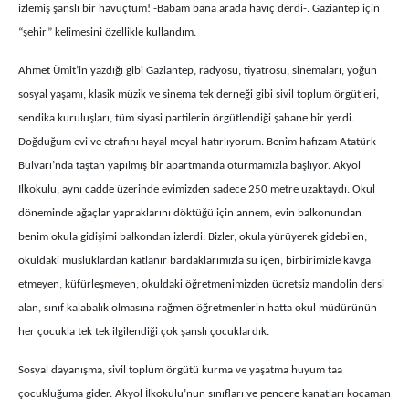
izlemiş şanslı bir havuçtum! -Babam bana arada havıç derdi-. Gaziantep için
“şehir” kelimesini özellikle kullandım.
Ahmet Ümit’in yazdığı gibi Gaziantep, radyosu, tiyatrosu, sinemaları, yoğun
sosyal yaşamı, klasik müzik ve sinema tek derneği gibi sivil toplum örgütleri,
sendika kuruluşları, tüm siyasi partilerin örgütlendiği şahane bir yerdi.
Doğduğum evi ve etrafını hayal meyal hatırlıyorum. Benim hafızam Atatürk
Bulvarı’nda taştan yapılmış bir apartmanda oturmamızla başlıyor. Akyol
İlkokulu, aynı cadde üzerinde evimizden sadece 250 metre uzaktaydı. Okul
döneminde ağaçlar yapraklarını döktüğü için annem, evin balkonundan
benim okula gidişimi balkondan izlerdi. Bizler, okula yürüyerek gidebilen,
okuldaki musluklardan katlanır bardaklarımızla su içen, birbirimizle kavga
etmeyen, küfürleşmeyen, okuldaki öğretmenimizden ücretsiz mandolin dersi
alan, sınıf kalabalık olmasına rağmen öğretmenlerin hatta okul müdürünün
her çocukla tek tek ilgilendiği çok şanslı çocuklardık.
Sosyal dayanışma, sivil toplum örgütü kurma ve yaşatma huyum taa
çocukluğuma gider. Akyol İlkokulu’nun sınıfları ve pencere kanatları kocaman