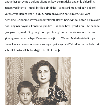
başkanlığı görevinde bulunduğundan köylere mutlaka babamla giderdi. O
zaman yeşil tenteli küçük bir jipe bindikleri kalmış aklımda. Vali’nin bağ evi
vardı. Ayşe Hanım İzmirli olduğundan oraya enginar ekmişti. Çok vardı
herhalde… Anneme soymasını öğretmişti. Bazen bağ evinde, bazen bizim evde
dolu enginar soyulur konserve yapılırdı. Biz sene boyu yerdik onu. Annem de
çok güzel pişirirdi. Doğum günüm şerefine günün en sıcak saatinde denize
gireceğim o nedenle bye! Devam edeceğim…. *Yahudi Mahallesi dedim ya,
öncelikle İran savaşı sırasında konuşan çok sayıda ki Yahudilerden anladım ki
Yahudilik’le İsraillilik bir değil… İsrail bir proje…