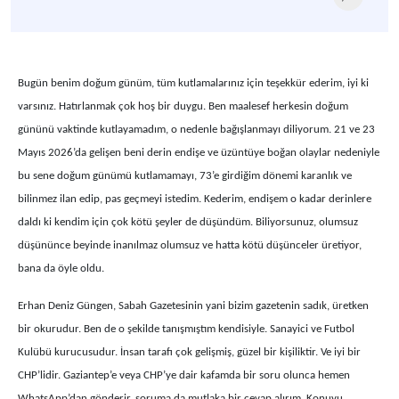
Bugün benim doğum günüm, tüm kutlamalarınız için teşekkür ederim, iyi ki
varsınız. Hatırlanmak çok hoş bir duygu. Ben maalesef herkesin doğum
gününü vaktinde kutlayamadım, o nedenle bağışlanmayı diliyorum. 21 ve 23
Mayıs 2026’da gelişen beni derin endişe ve üzüntüye boğan olaylar nedeniyle
bu sene doğum günümü kutlamamayı, 73’e girdiğim dönemi karanlık ve
bilinmez ilan edip, pas geçmeyi istedim. Kederim, endişem o kadar derinlere
daldı ki kendim için çok kötü şeyler de düşündüm. Biliyorsunuz, olumsuz
düşününce beyinde inanılmaz olumsuz ve hatta kötü düşünceler üretiyor,
bana da öyle oldu.
Erhan Deniz Güngen, Sabah Gazetesinin yani bizim gazetenin sadık, üretken
bir okurudur. Ben de o şekilde tanışmıştım kendisiyle. Sanayici ve Futbol
Kulübü kurucusudur. İnsan tarafı çok gelişmiş, güzel bir kişiliktir. Ve iyi bir
CHP’lidir. Gaziantep’e veya CHP’ye dair kafamda bir soru olunca hemen
WhatsApp’dan gönderir, soruma da mutlaka bir cevap alırım. Konuyu