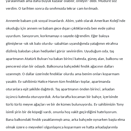
yaralanmadı ama daha büyük kazalar olabilir, önleyin” dedi. Müdüre söz
verdim. O tarihten sonra da sınıfımızda tekrar cam kırılmadı.
Annemle babam çok sosyal insanlardı. Abim, yatılı olarak Amerikan Koleji’nde
okuduğu için annem ve babam gece dışarı çıktıklarında ben evde yalnız
uyurdum. Sanıyorum, korkmamayı o sayede öğrendim. Eğer baloya
gitmişlerse -sık sık balo olurdu- sabahtan uyandığımda yatağımın etrafına
dizilmiş balodan çıkan hediyeleri görür sevinirdim. Uyuduğum oda, taş
apartmanın Atatürk Bulvarı’na bakan birinci katında, güneş alan, balkonu ve
penceresi olan bir odaydı. Balkonuna bahçedeki fındık ağacının dalları
uzanmıştı. O dallar üzerinde fındıklar olurdu ama benim onları koparmam
yasaktı. Ev sahibimiz Hatice Hanım tüm fındıkları toplar, apartmanda
oturanlara eşit şekilde dağıtırdı. Taş apartmanın önden birinci, arkadan
üçüncü katında oturuyorduk. Arka tarafta kocaman bir bahçe, içerisinde
türlü türlü meyve ağaçları ve bir de kümes bulunuyordu. Ev sahibimizin Tony
isimli şirin bir de köpeği vardı, onunla hoş vakit geçirdiğimi hatırlıyorum.
Bana balkondaki fındık yasaklanmıştı ama, arka bahçede oynarken başta elma
olmak üzere o meyveleri olgunlaşınca koparmam ve hatta arkadaşlarımla