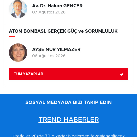
Av. Dr. Hakan GENCER
07 Ağustos 2026
ATOM BOMBASI, GERÇEK GÜÇ ve SORUMLULUK
AYŞE NUR YILMAZER
06 Ağustos 2026
TÜM YAZARLAR
SOSYAL MEDYADA BİZİ TAKİP EDİN
TREND HABERLER
Üreticiler yüzde 70’e kadar hibelerden faydalanabilecek