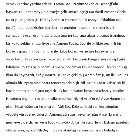
yemek işlerine yardım ederdi. Fatma Bacı, Yardım Sevenler Derneği’nin
başkanı Nükhet Ersoy’un derneğe gelir amaçlı açtığı Karakedi Pastanesi’nde
uzun yıllar çalışmıştı. Milföy hamuru yapmakta pek ustaydı. Okuldan eve
geldiğimde -çocukluğumdan beri ev anahtarı taşırdım, o nedenle zili
çalmadan eve girerdim- daha apartmanın kapısına ulaşır ulaşmaz inanılmaz
bir koku geldiğini hatırlıyorum. Annem Fatma Bacı ile birlikte peynirli bir
börek yapardı milföy hamuru ile. Talaş böreği ve nemse börekleri de
yaparlardı. Talaş böreği içine koyduğu eti, kuzunun hangi kısmı ile yaptığını
bilmiyorum ama aşırı nefisti. Annem, bol fıstıklı kek de yapardı. İçerisine yağ
filan da koymazdı, sırf yumurta, şeker ve çekilmiş Antep fıstığı, un ile. Onu da
altında bir ızgara olan pasta tenceresinde pişirirdi. Kek o kadar kabarırdı ki
bazen tencerenin dışına taşardı… O keki hayatım boyunca tekrar yemedim.
Hayatıma enginar çocukluk yıllarımda Vali Niyazi Araz’ın eşi Ayşe Hanım ile
girdi. Nasıl mütevazı insanlardı… Vali Bey, Eblehan’daki vali konağından
vilayete yürüyerek giderdi. Annem, gün aşırı veya her gün Ayşe Hanım’la
gezmeye giderdi, her yere topuklu ayakkabıları ile yürürlerdi. Babam gazeteci
olduğu için, ayrıca Vali Bey ihtilalde atandığı ve aynı zamanda belediye