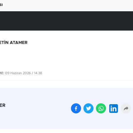
sı
ETİN ATAMER
E:
09 Haziran 2026 / 14.38
ER
Beyaz ete büyük zam
Yüksek elektrik fatural
geliyor
çiftçiyi üretimden
uzaklaştırıyor