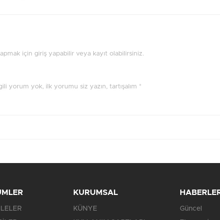
mak için giriş yapabilir veya kayıt olabilirsiniz.
ilgili yorum yok, ilk yorumu siz yazın, tartışalım *
ÜMLER
KURUMSAL
HABERLE
LELER
KÜNYE
Güncel