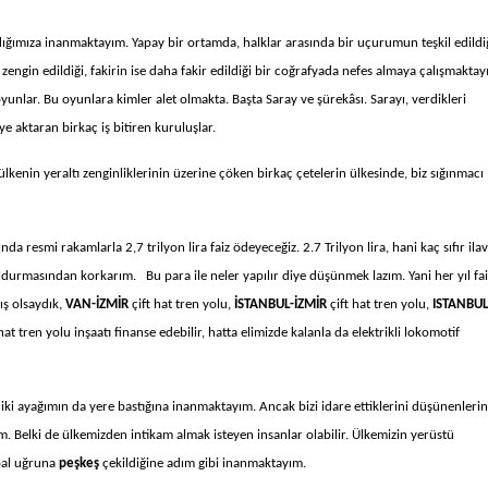
ığımıza inanmaktayım. Yapay bir ortamda, halklar arasında bir uçurumun teşkil edildi
engin edildiği, fakirin ise daha fakir edildiği bir coğrafyada nefes almaya çalışmaktayı
nlar. Bu oyunlara kimler alet olmakta. Başta Saray ve şürekâsı. Sarayı, verdikleri
eye aktaran birkaç iş bitiren kuruluşlar.
e ülkenin yeraltı zenginliklerinin üzerine çöken birkaç çetelerin ülkesinde, biz sığınmacı
da resmi rakamlarla 2,7 trilyon lira faiz ödeyeceğiz. 2.7 Trilyon lira, hani kaç sıfır ila
ldurmasından korkarım. Bu para ile neler yapılır diye düşünmek lazım. Yani her yıl fa
ış olsaydık,
VAN-İZMİR
çift hat tren yolu,
İSTANBUL-İZMİR
çift hat tren yolu,
ISTANBUL
hat tren yolu inşaatı finanse edebilir, hatta elimizde kalanla da elektrikli lokomotif
i ayağımın da yere bastığına inanmaktayım. Ancak bizi idare ettiklerini düşünenlerin
m. Belki de ülkemizden intikam almak isteyen insanlar olabilir. Ülkemizin yerüstü
kbal uğruna
peşkeş
çekildiğine adım gibi inanmaktayım.