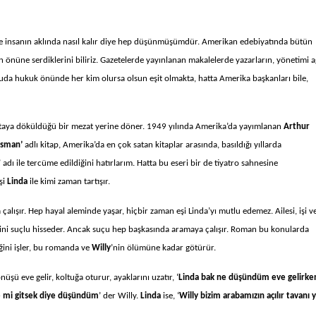
e insanın aklında nasıl kalır diye hep düşünmüşümdür. Amerikan edebiyatında bütün
nüne serdiklerini biliriz. Gazetelerde yayınlanan makalelerde yazarların, yönetimi a
nuda hukuk önünde her kim olursa olsun eşit olmakta, hatta Amerika başkanları bile,
ortaya döküldüğü bir mezat yerine döner. 1949 yılında Amerika’da yayımlanan
Arthur
esman’
adlı kitap, Amerika’da en çok satan kitaplar arasında, basıldığı yıllarda
dı ile tercüme edildiğini hatırlarım. Hatta bu eseri bir de tiyatro sahnesine
eşi
Linda
ile kimi zaman tartışır.
a çalışır. Hep hayal aleminde yaşar, hiçbir zaman eşi Linda’yı mutlu edemez. Ailesi, işi v
i suçlu hisseder. Ancak suçu hep başkasında aramaya çalışır. Roman bu konularda
iğini işler, bu romanda ve
Willy
’nin ölümüne kadar götürür.
şü eve gelir, koltuğa oturur, ayaklarını uzatır, ‘
Linda bak ne düşündüm eve gelirke
le mi gitsek diye düşündüm
’ der Willy.
Linda
ise, ‘
Willy bizim arabamızın açılır tavanı 