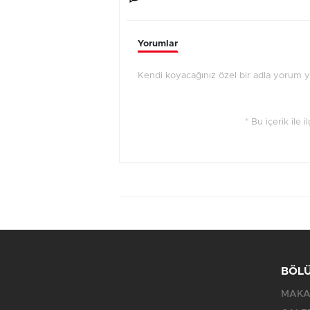
Yorumlar
Kendi koyacağınız özel bir adla yorum yap
* Bu içerik ile 
BÖL
MAKA