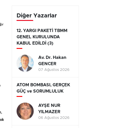
yarışıyor
Diğer Yazarlar
ğır
12. YARGI PAKETİ TBMM
GENEL KURULUNDA
KABUL EDİLDİ (3)
Av. Dr. Hakan
GENCER
07 Ağustos 2026
ATOM BOMBASI, GERÇEK
e
GÜÇ ve SORUMLULUK
AYŞE NUR
YILMAZER
n,
06 Ağustos 2026
yok