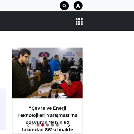
arı
“Çevre ve Enerji
Araştırma Projel
Teknolojileri Yarışması”na
Kategorisi Birincili
başvuran 19 bin 52
Öğrencilerinin
takımdan 86’sı finalde