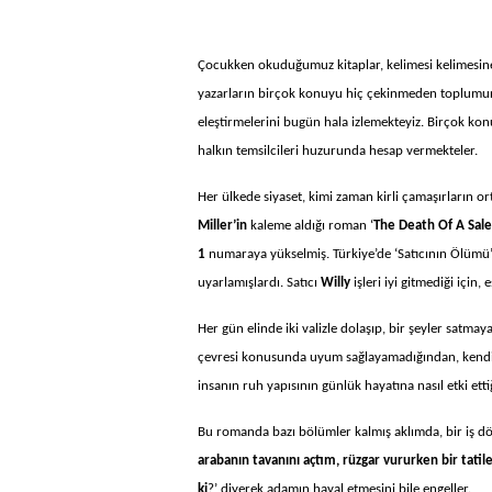
Çocukken okuduğumuz kitaplar, kelimesi kelimesin
yazarların birçok konuyu hiç çekinmeden toplumun ö
eleştirmelerini bugün hala izlemekteyiz. Birçok ko
halkın temsilcileri huzurunda hesap vermekteler.
Her ülkede siyaset, kimi zaman kirli çamaşırların 
Miller’in
kaleme aldığı roman ‘
The Death Of A Sal
1
numaraya yükselmiş. Türkiye’de ‘Satıcının Ölümü’ a
uyarlamışlardı. Satıcı
Willy
işleri iyi gitmediği için, 
Her gün elinde iki valizle dolaşıp, bir şeyler satmay
çevresi konusunda uyum sağlayamadığından, kendin
insanın ruh yapısının günlük hayatına nasıl etki ett
Bu romanda bazı bölümler kalmış aklımda, bir iş dönü
arabanın tavanını açtım, rüzgar vururken bir tati
ki
?’ diyerek adamın hayal etmesini bile engeller.