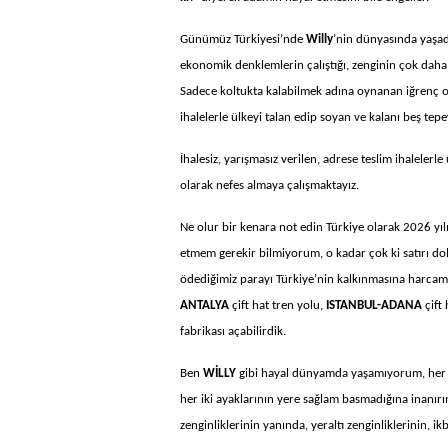
Günümüz Türkiyesi’nde
Willy
’nin dünyasında yaşad
ekonomik denklemlerin çalıştığı, zenginin çok daha z
Sadece koltukta kalabilmek adına oynanan iğrenç oyu
ihalelerle ülkeyi talan edip soyan ve kalanı beş tep
İhalesiz, yarışmasız verilen, adrese teslim ihalelerl
olarak nefes almaya çalışmaktayız.
Ne olur bir kenara not edin Türkiye olarak 2026 yılın
etmem gerekir bilmiyorum, o kadar çok ki satırı do
ödediğimiz parayı Türkiye’nin kalkınmasına harcam
ANTALYA
çift hat tren yolu,
ISTANBUL-ADANA
çift 
fabrikası açabilirdik.
Ben
WİLLY
gibi hayal dünyamda yaşamıyorum, her ik
her iki ayaklarının yere sağlam basmadığına inanırı
zenginliklerinin yanında, yeraltı zenginliklerinin, i