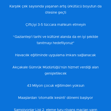
Karşılık çek sayısında yaşanan artış ürkütücü boyutun da
ötesine geçti
Çiftçiyi 3-5 tüccara mahkum etmeyin
“Gaziantep'i tarihi ve kültürel alanda da en iyi şekilde
tanıtmayı hedefliyoruz"
Havacılık eğitiminde uygulama imkanı sağlanacak
Akçakale Gümrük Müdürlüğü’nün hizmet verdiği alan
genişletilecek
43 Milyon çocuk eğitimden yoksun
Maaşlardan 'otomatik kesinti' dönemi başlıyor
Şampiyonlar Ligi 2. eleme turu rövanş maçları yarın