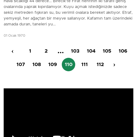
Hava sıcaklığı 44 derece... Birecik’te Fırat nehrinin iki taraflı geniş
ovalarında yaprak kıpırdamıyor. Kuyu açmak istediğinizde sadece
sekiz metreden fışkıran su, bu verimli ovalara bereket akıtıyor. Etraf,
yemyeşil, her ağaçtan bir meyve sallanıyor. Kafamın tam üzerindeki
asmada duran, taneleri yu...
01 Ocak 1970
‹
...
1
2
103
104
105
106
›
107
108
109
110
111
112