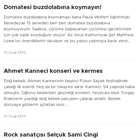
Domatesi buzdolabına koymayın!
Domatesi buzdolabına koymamayı bana Paula Wolfert öğretmişti.
Neredeyse 15 seneden beri ben domatesi buzdolabına
koymuyorum. Sadece, çürüme başlayanları çürümeyi geciktirmek
için çok nadir koyduğum oluyor. Az önce Kaliforniyalı Şef Matthew
Lowe’un önerdiklerini okudum ve bu yazıyı yazmaya karar verd...
01 Ocak 1970
Ahmet Kanneci konseri ve kermes
Doğ bebek, Ahmet Kannecinin beşinci Füsun Sayek festivalinde
çaldığı ilk eserdi. Hoş da bir hikayesi vardı. Kanneci, 54 yaşında baba
olmuştu. Oğlunu beklerken geçirdiği evreleri, heyecanı bize Turgay
Erdenerin yazdığı doğ bebek parçasını çalarak anlattı. Bebek
dünyaya gözlerini açtıktan sonr...
01 Ocak 1970
Rock sanatçısı Selçuk Sami Cingi