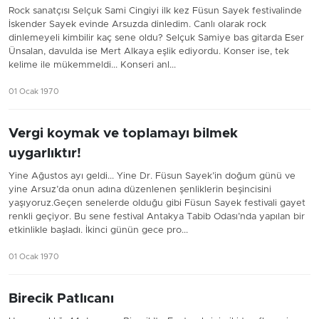
Rock sanatçısı Selçuk Sami Cingiyi ilk kez Füsun Sayek festivalinde
İskender Sayek evinde Arsuzda dinledim. Canlı olarak rock
dinlemeyeli kimbilir kaç sene oldu? Selçuk Samiye bas gitarda Eser
Ünsalan, davulda ise Mert Alkaya eşlik ediyordu. Konser ise, tek
kelime ile mükemmeldi... Konseri anl...
01 Ocak 1970
Vergi koymak ve toplamayı bilmek
uygarlıktır!
Yine Ağustos ayı geldi... Yine Dr. Füsun Sayek’in doğum günü ve
yine Arsuz’da onun adına düzenlenen şenliklerin beşincisini
yaşıyoruz.Geçen senelerde olduğu gibi Füsun Sayek festivali gayet
renkli geçiyor. Bu sene festival Antakya Tabib Odası’nda yapılan bir
etkinlikle başladı. İkinci günün gece pro...
01 Ocak 1970
Birecik Patlıcanı