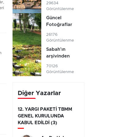
ır,
29634
eri
Görüntülenme
Güncel
Fotoğraflar
26176
Görüntülenme
Sabah'ın
n
arşivinden
70126
Görüntülenme
Diğer Yazarlar
12. YARGI PAKETİ TBMM
GENEL KURULUNDA
KABUL EDİLDİ (3)