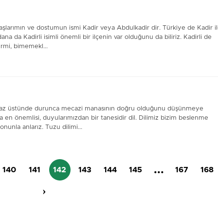
aşlarımın ve dostumun ismi Kadir veya Abdulkadir dir. Türkiye de Kadir i
na da Kadirli isimli önemli bir ilçenin var olduğunu da biliriz. Kadirli de
irmi, bimemekl...
 , biraz üstünde durunca mecazi manasının doğru olduğunu düşünmeye
 en önemlisi, duyularımızdan bir tanesidir dil. Dilimiz bizim beslenme
 onunla anlarız. Tuzu dilimi...
...
140
141
142
143
144
145
167
168
›