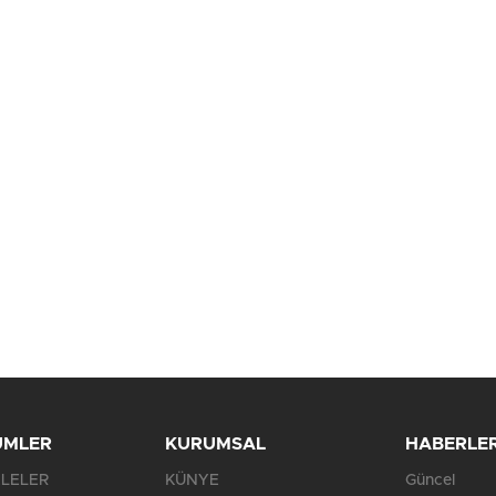
Birçok uyku hastalığının
En ucuz sigara 120 TL,
tan...
pa...
ÜMLER
KURUMSAL
HABERLE
LELER
KÜNYE
Güncel