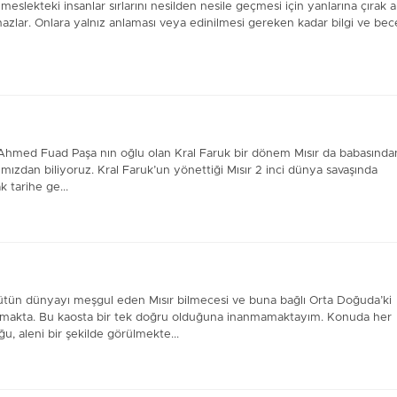
 meslekteki insanlar sırlarını nesilden nesile geçmesi için yanlarına çırak al
laşmazlar. Onlara yalnız anlaması veya edinilmesi gereken kadar bilgi ve bec
ız. Ahmed Fuad Paşa nın oğlu olan Kral Faruk bir dönem Mısır da babasında
arımızdan biliyoruz. Kral Faruk’un yönettiği Mısır 2 inci dünya savaşında
k tarihe ge...
bütün dünyayı meşgul eden Mısır bilmecesi ve buna bağlı Orta Doğuda’ki
uşmakta. Bu kaosta bir tek doğru olduğuna inanmamaktayım. Konuda her
, aleni bir şekilde görülmekte...