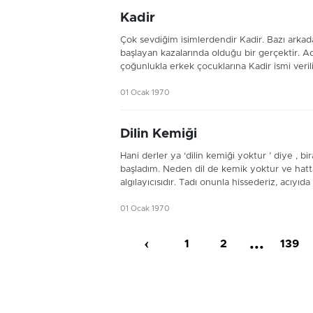
Kadir
Çok sevdiğim isimlerdendir Kadir. Bazı arkad
başlayan kazalarında olduğu bir gerçektir. Ada
çoğunlukla erkek çocuklarına Kadir ismi veril
01 Ocak 1970
Dilin Kemiği
Hani derler ya ‘dilin kemiği yoktur ’ diye
başladım. Neden dil de kemik yoktur ve hatta
algılayıcısıdır. Tadı onunla hissederiz, acıyıda
01 Ocak 1970
‹
...
1
2
139