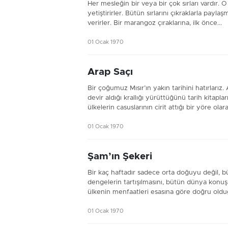
Her mesleğin bir veya bir çok sırları vardır. O
yetiştirirler. Bütün sırlarını çıkraklarla pay
verirler. Bir marangoz çıraklarına, ilk önce...
01 Ocak 1970
Arap Saçı
Bir çoğumuz Mısır’ın yakın tarihini hatırlar
devir aldığı krallığı yürüttüğünü tarih kitapl
ülkelerin casuslarının cirit attığı bir yöre olara
01 Ocak 1970
Şam’ın Şekeri
Bir kaç haftadır sadece orta doğuyu değil, 
dengelerin tartışılmasını, bütün dünya kon
ülkenin menfaatleri esasına göre doğru olduğu
01 Ocak 1970