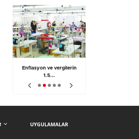
 en
Enflasyon ve vergilerin
Barış yatırımı, üre
1.5...
ve...
UYGULAMALAR
R