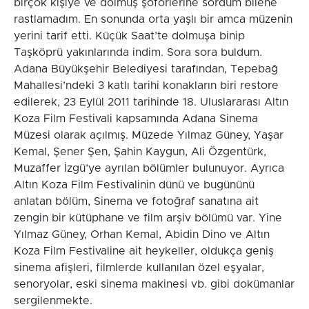
birçok kişiye ve dolmuş şoförlerine sordum bilene
rastlamadım. En sonunda orta yaşlı bir amca müzenin
yerini tarif etti. Küçük Saat’te dolmuşa binip
Taşköprü yakınlarında indim. Sora sora buldum.
Adana Büyükşehir Belediyesi tarafından, Tepebağ
Mahallesi’ndeki 3 katlı tarihi konakların biri restore
edilerek, 23 Eylül 2011 tarihinde 18. Uluslararası Altın
Koza Film Festivali kapsamında Adana Sinema
Müzesi olarak açılmış. Müzede Yılmaz Güney, Yaşar
Kemal, Şener Şen, Şahin Kaygun, Ali Özgentürk,
Muzaffer İzgü’ye ayrılan bölümler bulunuyor. Ayrıca
Altın Koza Film Festivalinin dünü ve bugününü
anlatan bölüm, Sinema ve fotoğraf sanatına ait
zengin bir kütüphane ve film arşiv bölümü var. Yine
Yılmaz Güney, Orhan Kemal, Abidin Dino ve Altın
Koza Film Festivaline ait heykeller, oldukça geniş
sinema afişleri, filmlerde kullanılan özel eşyalar,
senoryolar, eski sinema makinesi vb. gibi dokümanlar
sergilenmekte.