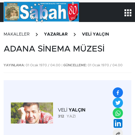
MAKALELER
YAZARLAR
VELİ YALÇIN
ADANA SİNEMA MÜZESİ
YAYINLAMA:
01 Ocak 1970 / 04.00 |
GÜNCELLEME:
01 Ocak 1970 / 04.00
VELİ
YALÇIN
312
YAZI