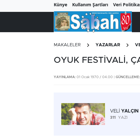
Künye
Kullanım Şartları
Veri Politika
MAKALELER
YAZARLAR
V
OYUK FESTİVALİ, Ç
YAYINLAMA:
01 Ocak 1970 / 04.00 |
GÜNCELLEME:
VELİ
YALÇIN
311
YAZI