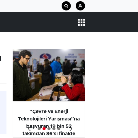
Ü
arı
“Çevre ve Enerji
Araştırma Projel
Teknolojileri Yarışması”na
Kategorisi Birincili
başvuran 19 bin 52
Öğrencilerinin
takımdan 86’sı finalde