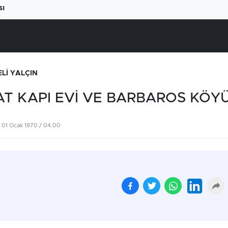
sı
ELİ YALÇIN
AT KAPI EVİ VE BARBAROS KÖY
01 Ocak 1970 / 04.00
Beyaz ete büyük zam
Yüksek elektrik fatural
geliyor
çiftçiyi üretimden
uzaklaştırıyor