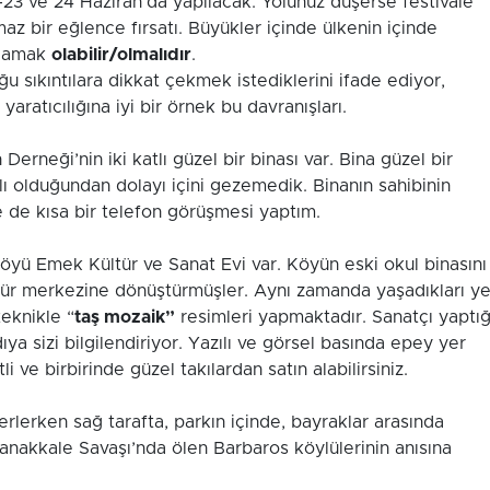
-23 ve 24 Haziran’da yapılacak. Yolunuz düşerse festivale
nmaz bir eğlence fırsatı. Büyükler içinde ülkenin içinde
rlamak
olabilir/olmalıdır
.
u sıkıntılara dikkat çekmek istediklerini ifade ediyor,
aratıcılığına iyi bir örnek bu davranışları.
erneği’nin iki katlı güzel bir binası var. Bina güzel bir
lı olduğundan dolayı içini gezemedik. Binanın sahibinin
de kısa bir telefon görüşmesi yaptım.
öyü Emek Kültür ve Sanat Evi var. Köyün eski okul binasını
tür merkezine dönüştürmüşler. Aynı zamanda yaşadıkları ye
teknikle “
taş mozaik”
resimleri yapmaktadır. Sanatçı yaptığ
a sizi bilgilendiriyor. Yazılı ve görsel basında epey yer
i ve birbirinde güzel takılardan satın alabilirsiniz.
erlerken sağ tarafta, parkın içinde, bayraklar arasında
nakkale Savaşı’nda ölen Barbaros köylülerinin anısına