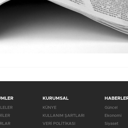
ÜMLER
KURUMSAL
HABERLE
LELER
KÜNYE
Güncel
RİLER
KULLANIM ŞARTLARI
Ekonomi
RLAR
VERİ POLİTİKASI
Siyaset