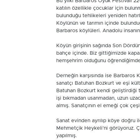
Bu yılki Barbaros Oyuk Festivali 22
katılın özellikle çocuklar için bulu
bulunduğu tehlikeleri yeniden hatı
Köylünün ve tarımın içinde bulunduğ
Barbaros köylüleri. Anadolu insanın y
Köyün girişinin sağında Son Dördün D
bahçe içinde. Biz gittiğimizde kapa
hemşehrim olduğunu öğrendiğimde 
Derneğin karşısında ise Barbaros K
sanatçı Batuhan Bozkurt ve eşi kül
Batuhan Bozkurt kendi geliştirdiği 
işi bıkmadan usanmadan, uzun uzadıy
almış. Sanatçının el emeği çok çeşitl
Sanat evinden ayrılıp köye doğru il
Mehmetçik Heykeli’ni görüyoruz. Ça
yapılmış.