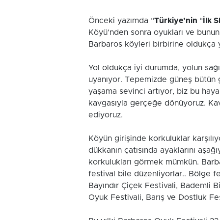
Önceki yazımda “
Türkiye’nin
“
İlk 
Köyü’nden sonra oyukları ve bunun 
Barbaros köyleri birbirine oldukça
Yol oldukça iyi durumda, yolun sağ
uyanıyor. Tepemizde güneş bütün gün
yaşama sevinci artıyor, biz bu haya
kavgasıyla gerçeğe dönüyoruz. Kav
ediyoruz.
Köyün girişinde korkuluklar karşılıy
dükkanın çatısında ayaklarını aşağ
korkulukları görmek mümkün. Barbar
festival bile düzenliyorlar.. Bölge f
Bayındır Çiçek Festivali, Bademli Bis
Oyuk Festivali, Barış ve Dostluk Fes