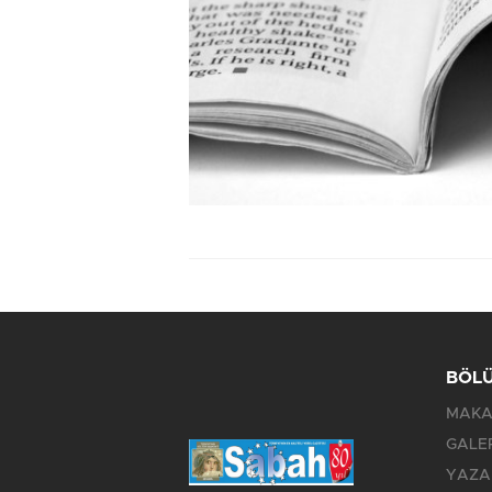
BÖL
MAKA
GALE
YAZA