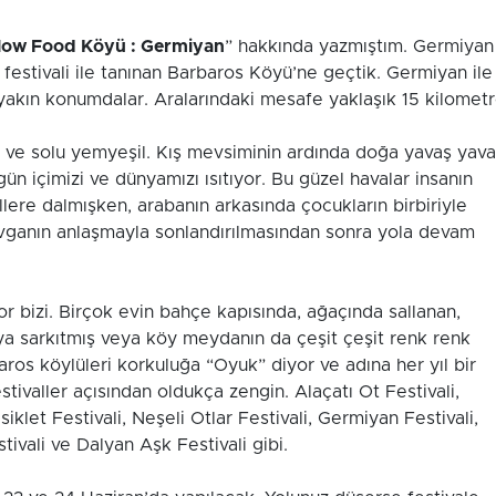
Slow Food Köyü : Germiyan
” hakkında yazmıştım. Germiyan
festivali ile tanınan Barbaros Köyü’ne geçtik. Germiyan ile
 yakın konumdalar. Aralarındaki mesafe yaklaşık 15 kilometr
ı ve solu yemyeşil. Kış mevsiminin ardında doğa yavaş yav
 içimizi ve dünyamızı ısıtıyor. Bu güzel havalar insanın
llere dalmışken, arabanın arkasında çocukların birbiriyle
ganın anlaşmayla sonlandırılmasından sonra yola devam
or bizi. Birçok evin bahçe kapısında, ağaçında sallanan,
ıya sarkıtmış veya köy meydanın da çeşit çeşit renk renk
os köylüleri korkuluğa “Oyuk” diyor ve adına her yıl bir
estivaller açısından oldukça zengin. Alaçatı Ot Festivali,
iklet Festivali, Neşeli Otlar Festivali, Germiyan Festivali,
tivali ve Dalyan Aşk Festivali gibi.