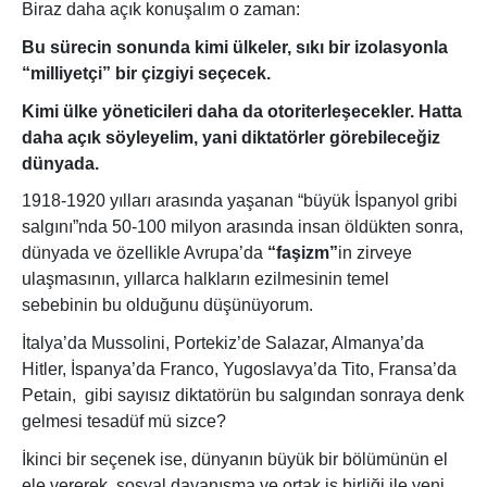
Biraz daha açık konuşalım o zaman:
Bu sürecin sonunda kimi ülkeler, sıkı bir izolasyonla
“milliyetçi” bir çizgiyi seçecek.
Kimi ülke yöneticileri daha da otoriterleşecekler. Hatta
daha açık söyleyelim, yani diktatörler görebileceğiz
dünyada.
1918-1920 yılları arasında yaşanan “büyük İspanyol gribi
salgını”nda 50-100 milyon arasında insan öldükten sonra,
dünyada ve özellikle Avrupa’da
“faşizm”
in zirveye
ulaşmasının, yıllarca halkların ezilmesinin temel
sebebinin bu olduğunu düşünüyorum.
İtalya’da Mussolini, Portekiz’de Salazar, Almanya’da
Hitler, İspanya’da Franco, Yugoslavya’da Tito, Fransa’da
Petain,
gibi sayısız diktatörün bu salgından sonraya denk
gelmesi tesadüf mü sizce?
İkinci bir seçenek ise, dünyanın büyük bir bölümünün el
ele vererek, sosyal dayanışma ve ortak iş birliği ile yeni