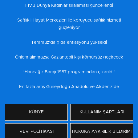
FIVB Dünya Kadınlar sıralaması güncellendi
Sağlıklı Hayat Merkezleri ile koruyucu sağlık hizmeti
güçleniyor
Temmuz’da gıda enflasyonu yükseldi
Önlem alınmazsa Gaziantepli kışı kömürsüz geçirecek
“Hancağız Barajı 1987 programından çıkarıldı”
En fazla artış Güneydoğu Anadolu ve Akdeniz’de
KÜNYE
KULLANIM ŞARTLARI
VERİ POLİTİKASI
HUKUKA AYKIRILIK BİLDİRİMİ