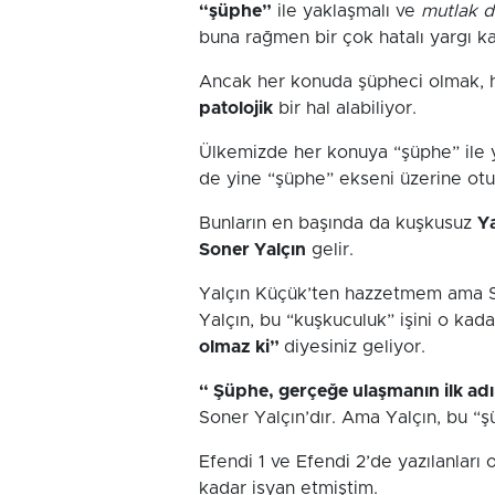
“şüphe”
ile yaklaşmalı ve
mutlak 
buna rağmen bir çok hatalı yargı kara
Ancak her konuda şüpheci olmak, h
patolojik
bir hal alabiliyor.
Ülkemizde her konuya “şüphe” ile y
de yine “şüphe” ekseni üzerine otur
Bunların en başında da kuşkusuz
Y
Soner Yalçın
gelir.
Yalçın Küçük’ten hazzetmem ama S
Yalçın, bu “kuşkuculuk” işini o kada
olmaz ki”
diyesiniz geliyor.
“ Şüphe, gerçeğe ulaşmanın ilk ad
Soner Yalçın’dır. Ama Yalçın, bu “ş
Efendi 1 ve Efendi 2’de yazılanları
kadar isyan etmiştim.