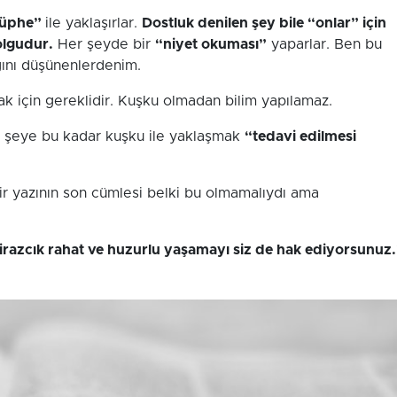
şüphe”
ile yaklaşırlar.
Dostluk denilen şey bile “onlar” için
olgudur.
Her şeyde bir
“niyet okuması”
yaparlar. Ben bu
ığını düşünenlerdenim.
k için gereklidir. Kuşku olmadan bilim yapılamaz.
r şeye bu kadar kuşku ile yaklaşmak
“tedavi edilmesi
ir yazının son cümlesi belki bu olmamalıydı ama
birazcık rahat ve huzurlu yaşamayı siz de hak ediyorsunuz