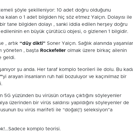
n temeli şöyle şekilleniyor: 10 adet doğru olduğunu
 kalan o 1 adet bilgiden hiç söz etmez Yalçın. Dolayısı ile
bir tane bilgiden dolayı , sanki iddia edilen herşey doğru
a edileninin en büyük çürütücü objesi, o gizlenen 1 bilgidir.
se , artık
“düy dikti”
Soner Yalçın. Sağlık alanında yaşanıla
ı yöneten , başta
Rockefeller
olmak üzere birkaç ailenin
 geldi.
aşanıyor şu anda. Her taraf komplo teorileri ile dolu. Bu kad
i”
yi arayan insanların ruh hali bozuluyor ve kaçınılmaz bir
i.
an 5G yüzünden bu virüsün ortaya çıktığını söyleyenler
talya üzerinden bir virüs saldırısı yapıldığını söyleyenler de
usunun bu virüs marifeti ile “doğal(!) seleksiyon”a
 Yok!...Sadece komplo teorisi.