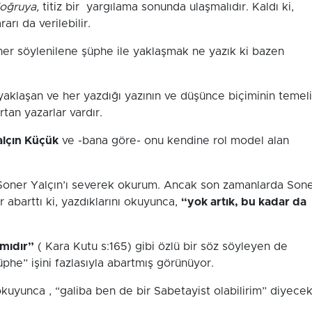
doğruya,
titiz bir yargılama sonunda ulaşmalıdır. Kaldı ki,
rı da verilebilir.
er söylenilene şüphe ile yaklaşmak ne yazık ki bazen
aklaşan ve her yazdığı yazının ve düşünce biçiminin temeli
tan yazarlar vardır.
alçın Küçük
ve -bana göre- onu kendine rol model alan
oner Yalçın’ı severek okurum. Ancak son zamanlarda Son
r abarttı ki, yazdıklarını okuyunca,
“yok artık, bu kadar da
ımıdır”
( Kara Kutu s:165) gibi özlü bir söz söyleyen de
üphe” işini fazlasıyla abartmış görünüyor.
 okuyunca , “galiba ben de bir Sabetayist olabilirim” diyece