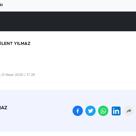
sı
ÜLENT YILMAZ
:
21 Nisan 2020 / 17.29
MAZ
Beyaz ete büyük zam
Yüksek elektrik fatural
geliyor
çiftçiyi üretimden
uzaklaştırıyor