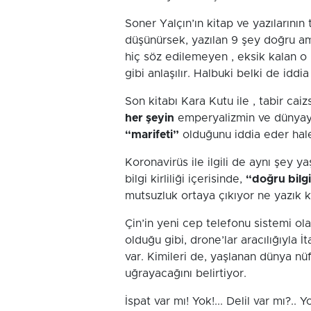
Soner Yalçın’ın kitap ve yazılarını
düşünürsek, yazılan 9 şey doğru ama
hiç söz edilemeyen , eksik kalan o 
gibi anlaşılır. Halbuki belki de iddi
Son kitabı Kara Kutu ile , tabir caiz
her şeyin
emperyalizmin ve dünyay
“marifeti”
olduğunu iddia eder hale
Koronavirüs ile ilgili de aynı şey y
bilgi kirliliği içerisinde,
“doğru bilg
mutsuzluk ortaya çıkıyor ne yazık k
Çin’in yeni cep telefonu sistemi ol
olduğu gibi, drone’lar aracılığıyla İ
var. Kimileri de, yaşlanan dünya nüf
uğrayacağını belirtiyor.
İspat var mı! Yok!... Delil var mı?..