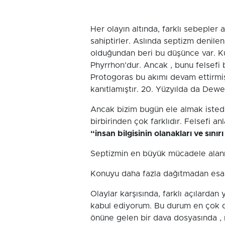
Her olayın altında, farklı sebepler 
sahiptirler. Aslında septizm denile
olduğundan beri bu düşünce var. K
Phyrrhon’dur. Ancak , bunu felsefi 
Protogoras bu akımı devam ettirmiş 
kanıtlamıştır. 20. Yüzyılda da Dew
Ancak bizim bugün ele almak isted
birbirinden çok farklıdır. Felsefi 
“insan bilgisinin olanakları ve sınır
Septizmin en büyük mücadele alan
Konuyu daha fazla dağıtmadan esa
Olaylar karşısında, farklı açılarda
kabul ediyorum. Bu durum en çok da
önüne gelen bir dava dosyasında , 