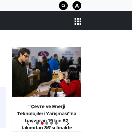
arı
“Çevre ve Enerji
Araştırma Projel
Teknolojileri Yarışması”na
Kategorisi Birincili
başvuran 19 bin 52
Öğrencilerinin
takımdan 86’sı finalde