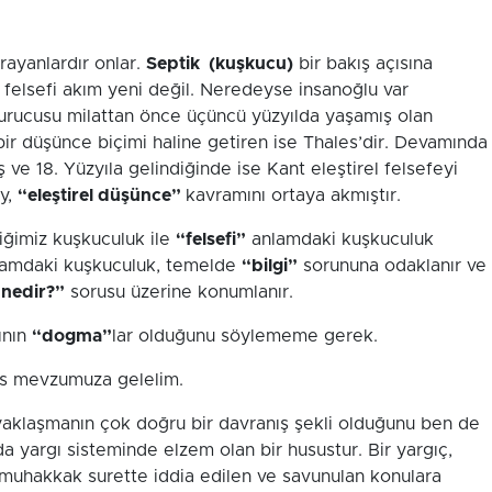
arayanlardır onlar.
Septik (kuşkucu)
bir bakış açısına
n felsefi akım yeni değil. Neredeyse insanoğlu var
urucusu milattan önce üçüncü yüzyılda yaşamış olan
bir düşünce biçimi haline getiren ise Thales’dir. Devamınd
ve 18. Yüzyıla gelindiğinde ise Kant eleştirel felsefeyi
ey,
“eleştirel düşünce”
kavramını ortaya akmıştır.
iğimiz kuşkuculuk ile
“felsefi”
anlamdaki kuşkuculuk
anlamdaki kuşkuculuk, temelde
“bilgi”
sorununa odaklanır ve
ı nedir?”
sorusu üzerine konumlanır.
ının
“dogma”
lar olduğunu söylememe gerek.
s mevzumuza gelelim.
n yaklaşmanın çok doğru bir davranış şekli olduğunu ben de
 yargı sisteminde elzem olan bir husustur. Bir yargıç,
muhakkak surette iddia edilen ve savunulan konulara