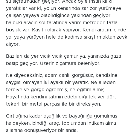
su sıçratmadan geçiyor. Ancak öyle insan kılıklı
yaratıklar var ki, yolun kenarında zar zor yürümeye
çalışan yayaya olabildiğince yakından geçiyor,
halbuki aracın sol tarafında yarım metreden fazla
boşluk var. Kasıtlı olarak yapıyor. Kendi aracın içinde
ya, yaya yürüyen hele de kadınsa sıkıştırmaktan zevk
alıyor.
Bazıları da yer vıcık vıcık çamur ya, yanınızda gaza
basıp geçiyor. Üzeriniz çamura beleniyor.
Ne diyeceksiniz, adam cahil, görgüsüz, kendisine
saygısı olmayan iki ayaklı bir yaratık. Ne aileden
terbiye ve görgü öğrenmiş, ne eğitim almış.
Hayatında kendini tatmin edebildiği tek yer dört
tekerli bir metal parçası ile bir direksiyon.
Gırtlağına kadar aşağılık ve bayağılığa gömülmüş
haldeyken, bindiği araç, toplumdan intikam alma
silahına dönüşüveriyor bir anda.