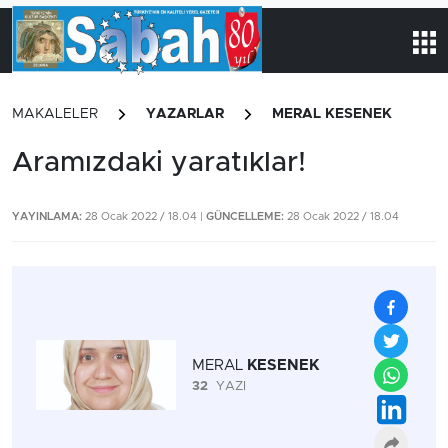
MAKALELER
YAZARLAR
MERAL KESENEK
Aramızdaki yaratıklar!
YAYINLAMA:
28 Ocak 2022 / 18.04 |
GÜNCELLEME:
28 Ocak 2022 / 18.04
MERAL
KESENEK
32
YAZI