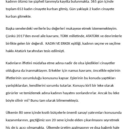
kadının ölümü ise şüpheli tanımıyla kayıtta bulunmakta. 365 gün içinde
toplam 653 kadın cinayete kurban gitmiş. Gün yaklaşık 2 kadın cinayete
kurban gitmekte.
Başka senelerdeki verilerle bu değerleri mukayese etmek istememekteyim.
Çünkü 2017’den evvel aile kavramı, TÜRK milletinde, ATATÜRK ve devrimlerle
birlikte gelen bir değerdi. KADIN VE ERKEK eşitliği, kadının seçme ve seçilme
hakkı Atatürk tarafından tesis edilmişti.
Kadınların iffetini müdafaa etme adına nadir de olsa işledikleri cinayetler
olduğuna da inanmaktayım. Erkekler için namus kavramı, öncelikle eşlerinin
iffetlerinin sorumluluğu konusunu kapsar. Eşlerinin bu konuda yaptıkları
yanlışlıklardan, kendilerini sorumlu tutarlar. Konuyu kirli bir leke olarak
görürler ve temizlemek adına kadının hayatını sonlandırırlar. Ancak bu leke
böyle silinir mi? Bunu tam olarak bilmemekteyiz.
Ülkemin 80 sene içinde kısıtlı bütçelerle önemli sanayi yatırımları konusunda
kazanımlarının, geçtiğimiz son 20 sene içinde elden çıkarılmasını seyretmek
hiç de iç açıcı olmamakta. Ülkemde üretim azalmasının ve dışa bağımlı hale