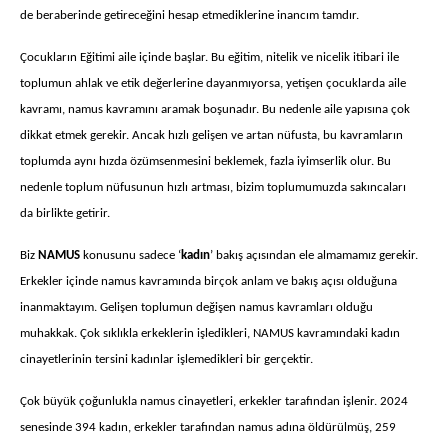
de beraberinde getireceğini hesap etmediklerine inancım tamdır.
Çocukların Eğitimi aile içinde başlar. Bu eğitim, nitelik ve nicelik itibari ile
toplumun ahlak ve etik değerlerine dayanmıyorsa, yetişen çocuklarda aile
kavramı, namus kavramını aramak boşunadır. Bu nedenle aile yapısına çok
dikkat etmek gerekir. Ancak hızlı gelişen ve artan nüfusta, bu kavramların
toplumda aynı hızda özümsenmesini beklemek, fazla iyimserlik olur. Bu
nedenle toplum nüfusunun hızlı artması, bizim toplumumuzda sakıncaları
da birlikte getirir.
Biz
NAMUS
konusunu sadece ‘
kadın
’ bakış açısından ele almamamız gerekir.
Erkekler içinde namus kavramında birçok anlam ve bakış açısı olduğuna
inanmaktayım. Gelişen toplumun değişen namus kavramları olduğu
muhakkak. Çok sıklıkla erkeklerin işledikleri, NAMUS kavramındaki kadın
cinayetlerinin tersini kadınlar işlemedikleri bir gerçektir.
Çok büyük çoğunlukla namus cinayetleri, erkekler tarafından işlenir. 2024
senesinde 394 kadın, erkekler tarafından namus adına öldürülmüş, 259