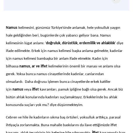
Namus
kelimesini, günümüz Türkiye’sinde anlamak, hele yoksulluk yaygın
hale geldiğinden beri, bugünlerde çok yabancı geliyor bana. Namus
kelimesinin lügat anlamı: ‘
doğruluk, dürüstlük, erdemlilik ve ahlaklılık
’ diye
ifade edilmekte. Erkek için namus kelimesi başka anlama gelmekte, kadınlar
için namus kelimesi bambaşka bir anlam ifade etmekte. Kadın için
bilhassa
namus, ar ve iffet
kelimelerinin önemli bir manası ve anlamı olsa
gerek. Yoksa bunca namus cinayetlerinde kadınlar, canlarından
olmazlardı. Daha doğrusu işlenen bunca cinayetlerde erkek katiller
için
namus
veya
iffet
kavramları, pamuk ipliğine bağlı olsa gerek. Ancak biz
bütün ahlak konularında kadınları suçlamaktayız. Erkeklerinde bu ahlak
konusunda suçları yok mu? diye düşünmekteyim.
Cebren ve hile ile kadınların sıkma baş örtüleri, yoksulluk arttıkça, parasal
ihtiyaçla zorlanmakta. Buna mahalle baskılarını da ilave ettiğimizde iffet
kavramı, ahlak terazisinin bir kefesine bile sığmamakta.
İffet
kavramında bazı