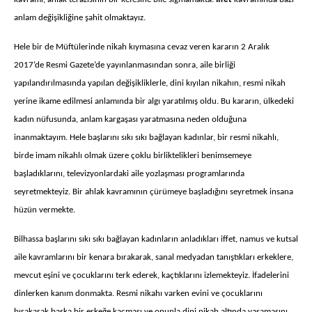
anlam değişikliğine şahit olmaktayız.
Hele bir de Müftülerinde nikah kıymasına cevaz veren kararın 2 Aralık
2017’de Resmi Gazete’de yayınlanmasından sonra, aile birliği
yapılandırılmasında yapılan değişikliklerle, dini kıyılan nikahın, resmi nikah
yerine ikame edilmesi anlamında bir algı yaratılmış oldu. Bu kararın, ülkedeki
kadın nüfusunda, anlam kargaşası yaratmasına neden olduğuna
inanmaktayım. Hele başlarını sıkı sıkı bağlayan kadınlar, bir resmi nikahlı,
birde imam nikahlı olmak üzere çoklu birliktelikleri benimsemeye
başladıklarını, televizyonlardaki aile yozlaşması programlarında
seyretmekteyiz. Bir ahlak kavramının çürümeye başladığını seyretmek insana
hüzün vermekte.
Bilhassa başlarını sıkı sıkı bağlayan kadınların anladıkları iffet, namus ve kutsal
aile kavramlarını bir kenara bırakarak, sanal medyadan tanıştıkları erkeklere,
mevcut eşini ve çocuklarını terk ederek, kaçtıklarını izlemekteyiz. İfadelerini
dinlerken kanım donmakta. Resmi nikahı varken evini ve çocuklarını
bırakarak başka bir erkeğe kaçması ve onunla dini nikah altında yaşamasını