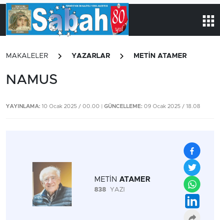
MAKALELER
YAZARLAR
METİN ATAMER
NAMUS
YAYINLAMA:
10 Ocak 2025 / 00.00 |
GÜNCELLEME:
09 Ocak 2025 / 18.08
METİN
ATAMER
838
YAZI