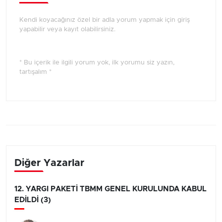
Kendi koyacağınız özel bir adla yorum yapmak için giriş
yapabilir veya kayıt olabilirsiniz.
* Bu içerik ile ilgili yorum yok, ilk yorumu siz yazın,
tartışalım *
Diğer Yazarlar
12. YARGI PAKETİ TBMM GENEL KURULUNDA KABUL
EDİLDİ (3)