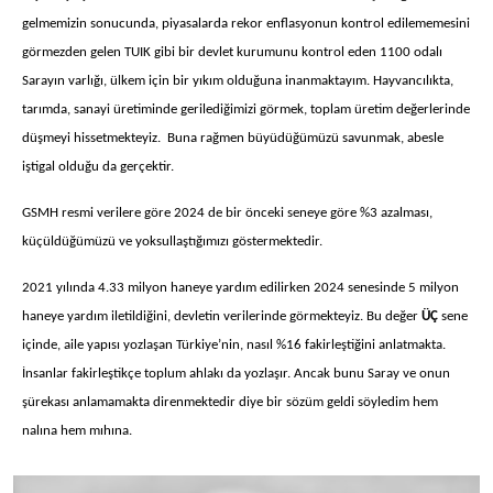
gelmemizin sonucunda, piyasalarda rekor enflasyonun kontrol edilememesini
görmezden gelen TUIK gibi bir devlet kurumunu kontrol eden 1100 odalı
Sarayın varlığı, ülkem için bir yıkım olduğuna inanmaktayım. Hayvancılıkta,
tarımda, sanayi üretiminde gerilediğimizi görmek, toplam üretim değerlerinde
düşmeyi hissetmekteyiz. Buna rağmen büyüdüğümüzü savunmak, abesle
iştigal olduğu da gerçektir.
GSMH resmi verilere göre 2024 de bir önceki seneye göre %3 azalması,
küçüldüğümüzü ve yoksullaştığımızı göstermektedir.
2021 yılında 4.33 milyon haneye yardım edilirken 2024 senesinde 5 milyon
haneye yardım iletildiğini, devletin verilerinde görmekteyiz. Bu değer
ÜÇ
sene
içinde, aile yapısı yozlaşan Türkiye’nin, nasıl %16 fakirleştiğini anlatmakta.
İnsanlar fakirleştikçe toplum ahlakı da yozlaşır. Ancak bunu Saray ve onun
şürekası anlamamakta direnmektedir diye bir sözüm geldi söyledim hem
nalına hem mıhına.