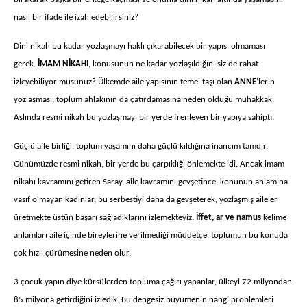
nasıl bir ifade ile izah edebilirsiniz?
Dini nikah bu kadar yozlaşmayı haklı çıkarabilecek bir yapısı olmaması
gerek.
İMAM NİKAHI
, konusunun ne kadar yozlaşıldığını siz de rahat
izleyebiliyor musunuz? Ülkemde aile yapısının temel taşı olan
ANNE
’lerin
yozlaşması, toplum ahlakının da çatırdamasına neden olduğu muhakkak.
Aslında resmi nikah bu yozlaşmayı bir yerde frenleyen bir yapıya sahipti.
Güçlü aile birliği, toplum yaşamını daha güçlü kıldığına inancım tamdır.
Günümüzde resmi nikah, bir yerde bu çarpıklığı önlemekte idi. Ancak imam
nikahı kavramını getiren Saray, aile kavramını gevşetince, konunun anlamına
vasıf olmayan kadınlar, bu serbestiyi daha da gevşeterek, yozlaşmış aileler
üretmekte üstün başarı sağladıklarını izlemekteyiz.
İffet, ar ve namus
kelime
anlamları aile içinde bireylerine verilmediği müddetçe, toplumun bu konuda
çok hızlı çürümesine neden olur.
3 çocuk yapın diye kürsülerden topluma çağırı yapanlar, ülkeyi 72 milyondan
85 milyona getirdiğini izledik. Bu dengesiz büyümenin hangi problemleri