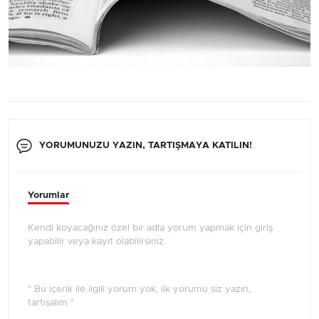
YORUMUNUZU YAZIN, TARTIŞMAYA KATILIN!
Yorumlar
Kendi koyacağınız özel bir adla yorum yapmak için giriş
yapabilir veya kayıt olabilirsiniz.
* Bu içerik ile ilgili yorum yok, ilk yorumu siz yazın,
tartışalım *