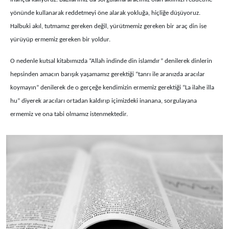
yönünde kullanarak reddetmeyi öne alarak yokluğa, hiçliğe düşüyoruz.
Halbuki akıl, tutmamız gereken değil, yürütmemiz gereken bir araç din ise
yürüyüp ermemiz gereken bir yoldur.
O nedenle kutsal kitabımızda “Allah indinde din islamdır” denilerek dinlerin
hepsinden amacın barışık yaşamamız gerektiği “tanrı ile aranızda aracılar
koymayın” denilerek de o gerçeğe kendimizin ermemiz gerektiği “La ilahe illa
hu” diyerek aracıları ortadan kaldırıp içimizdeki inanana, sorgulayana
ermemiz ve ona tabi olmamız istenmektedir.