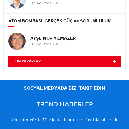
07 Ağustos 2026
ATOM BOMBASI, GERÇEK GÜÇ ve SORUMLULUK
AYŞE NUR YILMAZER
06 Ağustos 2026
TÜM YAZARLAR
SOSYAL MEDYADA BİZİ TAKİP EDİN
TREND HABERLER
Üreticiler yüzde 70’e kadar hibelerden faydalanabilecek