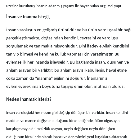
üzerine kurulmuş insanın adanmış yaşamı ile hayat bulan örgütsel yapı.
İnsan ve inanma isteği,
İnsan varoluşun en gelişmiş ürünüdür ve bu ürün varoluşsal bir bağı
gerçekleştirmekte, doğasından kendini, çevresini ve varoluşu
sorgulamak ve tanımakla misyonludur. Dini ifadeyle Allah kendisini
tanıyıp bilmesi ve kendine kulluk yapması için yaratılmıştır. Bu
eylemsellik her insanda işlevseldir. Bu bağlamda insan, düşünen ve
anlam arayan bir varlıktır; bu anlam arayışı kabulleniş, hayal etme
çoğu zaman da "inanma" eğilimini doğurur. İnanlarımızı
eylemleyerek iman boyutuna taşıyıp emin olur, mutmain oluruz.
Neden inanmak isteriz?
İnsan varoluştaki her nesne gibi değişip dönüşen bir varlıktır. İnsan kendini
madden ve manen değişken olduğunu idrak ettiğinde, ölüm olgusuyla
karşılaşmasıyla ölümsüzlük arayan, neyin değişken neyin dönüşken
olduğunun idrakinde olarak inancı ve deneyimini yeni kuşaklara aktararak