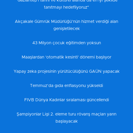
“Gaziantep'i tarihi ve kültürel alanda da en iyi şekilde
tanıtmayı hedefliyoruz"
Akçakale Gümrük Müdürlüğü’nün hizmet verdiği alan
genişletilecek
43 Milyon çocuk eğitimden yoksun
Maaşlardan 'otomatik kesinti' dönemi başlıyor
Yapay zeka projesinin yürütücülüğünü GAÜN yapacak
Temmuz’da gıda enflasyonu yükseldi
FIVB Dünya Kadınlar sıralaması güncellendi
Şampiyonlar Ligi 2. eleme turu rövanş maçları yarın
başlayacak