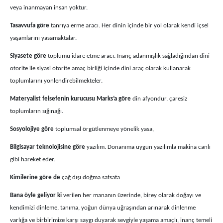
veya inanmayan insan yoktur.
Tasavvufa göre
tanrıya erme aracı. Her dinin içinde bir yol olarak kendi içsel
yaşamlarını yasamaktalar.
Siyasete göre
toplumu idare etme aracı. İnanç adanmışlık sağladığından dini
otorite ile siyasi otorite amaç birliği içinde dini araç olarak kullanarak
toplumlarını yonlendirebilmekteler.
Materyalist felsefenin kurucusu Marks’a göre
din afyondur, çaresiz
toplumların sığınağı.
Sosyolojiye göre
toplumsal örgütlenmeye yönelik yasa,
Bilgisayar teknolojisine göre
yazılım. Donanıma uygun yazılımla makina canlı
gibi hareket eder.
Kimilerine göre de
çağ dışı doğma safsata
Bana öyle geliyor ki
verilen her mananın üzerinde, birey olarak doğayı ve
kendimizi dinleme, tanıma, yoğun dünya uğraşından arınarak dinlenme
varlığa ve birbirimize karşı saygı duyarak sevgiyle yaşama amaçlı, inanç temeli