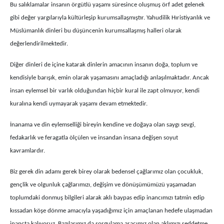
Bu salıklamalar insanın örgütlü yaşamı süresince oluşmuş örf adet gelenek
gibi değer yargılarıyla kültürleşip kurumsallaşmıştır. Yahudilik Hıristiyanlık ve
Müslümanlık dinleri bu düşüncenin kurumsallaşmış halleri olarak
değerlendirilmektedir.
Diğer dinleri de içine katarak dinlerin amacının insanın doğa, toplum ve
kendisiyle barışık, emin olarak yaşamasını amaçladığı anlaşılmaktadır. Ancak
insan eylemsel bir varlık olduğundan hiçbir kural ile zapt olmuyor, kendi
kuralına kendi uymayarak yaşamı devam etmektedir.
İnanama ve din eylemselliği bireyin kendine ve doğaya olan saygı sevgi,
fedakarlık ve feragatla ölçülen ve insandan insana değişen soyut
kavramlardır.
Biz gerek din adamı gerek birey olarak bedensel çağlarımız olan çocukluk,
gençlik ve olgunluk çağlarımızı, değişim ve dönüşümümüzü yaşamadan
toplumdaki donmuş bilgileri alarak aklı baypas edip inancımızı tatmin edip
kıssadan köşe dönme amacıyla yaşadığımız için amaçlanan hedefe ulaşmadan
inançta kalıyoruz. Bazılarımız da sorgulama aracımız olan aklımızı reddetme