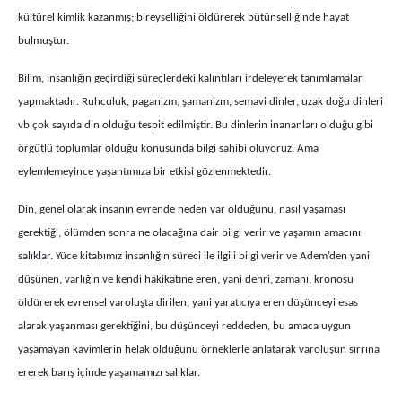
kültürel kimlik kazanmış; bireyselliğini öldürerek bütünselliğinde hayat
bulmuştur.
Bilim, insanlığın geçirdiği süreçlerdeki kalıntıları irdeleyerek tanımlamalar
yapmaktadır. Ruhculuk, paganizm, şamanizm, semavi dinler, uzak doğu dinleri
vb çok sayıda din olduğu tespit edilmiştir. Bu dinlerin inananları olduğu gibi
örgütlü toplumlar olduğu konusunda bilgi sahibi oluyoruz. Ama
eylemlemeyince yaşantımıza bir etkisi gözlenmektedir.
Din, genel olarak insanın evrende neden var olduğunu, nasıl yaşaması
gerektiği, ölümden sonra ne olacağına dair bilgi verir ve yaşamın amacını
salıklar. Yüce kitabımız insanlığın süreci ile ilgili bilgi verir ve Adem’den yani
düşünen, varlığın ve kendi hakikatine eren, yani dehri, zamanı, kronosu
öldürerek evrensel varoluşta dirilen, yani yaratıcıya eren düşünceyi esas
alarak yaşanması gerektiğini, bu düşünceyi reddeden, bu amaca uygun
yaşamayan kavimlerin helak olduğunu örneklerle anlatarak varoluşun sırrına
ererek barış içinde yaşamamızı salıklar.