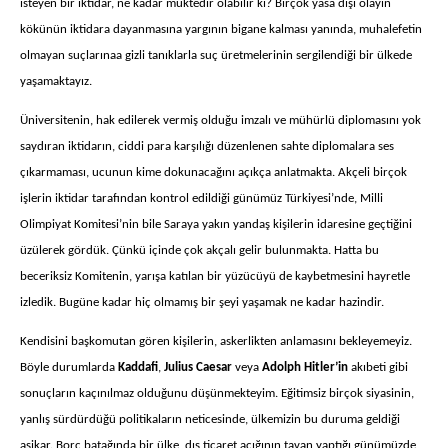
isteyen bir iktidar, ne kadar muktedir olabilir ki? Birçok yasa dışı olayın
kökünün iktidara dayanmasına yargının bigane kalması yanında, muhalefetin
olmayan suçlarınaa gizli tanıklarla suç üretmelerinin sergilendiği bir ülkede
yaşamaktayız.
Üniversitenin, hak edilerek vermiş olduğu imzalı ve mühürlü diplomasını yok
saydıran iktidarın, ciddi para karşılığı düzenlenen sahte diplomalara ses
çıkarmaması, ucunun kime dokunacağını açıkça anlatmakta. Akçeli birçok
işlerin iktidar tarafından kontrol edildiği günümüz Türkiyesi’nde, Milli
Olimpiyat Komitesi’nin bile Saraya yakın yandaş kişilerin idaresine geçtiğini
üzülerek gördük. Çünkü içinde çok akçalı gelir bulunmakta. Hatta bu
beceriksiz Komitenin, yarışa katılan bir yüzücüyü de kaybetmesini hayretle
izledik. Bugüne kadar hiç olmamış bir şeyi yaşamak ne kadar hazindir.
Kendisini başkomutan gören kişilerin, askerlikten anlamasını bekleyemeyiz.
Böyle durumlarda
Kaddafi
,
Julius Caesar
veya
Adolph Hitler’in
akıbeti gibi
sonuçların kaçınılmaz olduğunu düşünmekteyim. Eğitimsiz birçok siyasinin,
yanlış sürdürdüğü politikaların neticesinde, ülkemizin bu duruma geldiği
aşikar. Borç batağında bir ülke, dış ticaret açığının tavan yaptığı günümüzde,