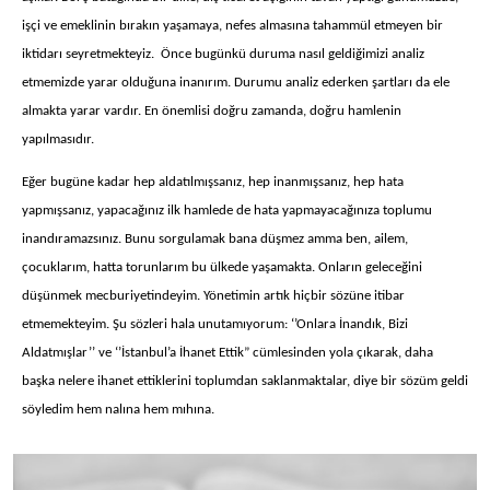
işçi ve emeklinin bırakın yaşamaya, nefes almasına tahammül etmeyen bir
iktidarı seyretmekteyiz. Önce bugünkü duruma nasıl geldiğimizi analiz
etmemizde yarar olduğuna inanırım. Durumu analiz ederken şartları da ele
almakta yarar vardır. En önemlisi doğru zamanda, doğru hamlenin
yapılmasıdır.
Eğer bugüne kadar hep aldatılmışsanız, hep inanmışsanız, hep hata
yapmışsanız, yapacağınız ilk hamlede de hata yapmayacağınıza toplumu
inandıramazsınız. Bunu sorgulamak bana düşmez amma ben, ailem,
çocuklarım, hatta torunlarım bu ülkede yaşamakta. Onların geleceğini
düşünmek mecburiyetindeyim. Yönetimin artık hiçbir sözüne itibar
etmemekteyim. Şu sözleri hala unutamıyorum: ‘’Onlara İnandık, Bizi
Aldatmışlar’’ ve ‘’İstanbul’a İhanet Ettik” cümlesinden yola çıkarak, daha
başka nelere ihanet ettiklerini toplumdan saklanmaktalar, diye bir sözüm geldi
söyledim hem nalına hem mıhına.