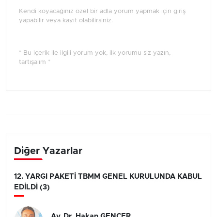
Kendi koyacağınız özel bir adla yorum yapmak için giriş
yapabilir veya kayıt olabilirsiniz.
* Bu içerik ile ilgili yorum yok, ilk yorumu siz yazın,
tartışalım *
Diğer Yazarlar
12. YARGI PAKETİ TBMM GENEL KURULUNDA KABUL
EDİLDİ (3)
Av. Dr. Hakan GENCER