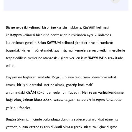
Biz genelde iki kelimeyi birbirine karıştırmaktayız.
Kayyum
kelimesi
ile
Kayyım
kelimesi birbirine benzese de birbirinden ayrı iki anlamda
kullanılması gerekir. Bakın
KAYYUM
kelimesi şirketlerin ve kurumların
başındaki kişilerin yönetimdeki zayıflığı, mahkemelerce veya yetkili mercilerle
tespit edilirse, yerlerine atanacak kişilere verilen isim
‘KAYYUM
’ olarak ifade
edilir.
Kayyım ise başka anlamdadır. Doğrulup ayakta durmak, devam ve sebat
etmek, bir işin idaresini üzerine almak, gözetip korumak’
anlamındaki
KIYÂM
kökünden gelen bir ifadedir. ‘
Her şeyin varlığı kendisine
bağlı olan, kainatı idare eden
’ anlamına gelir. Aslında ‘
El Kayyım
‘kökünden
gelir bu ifadeler.
Bugün ülkemizin içinde bulunduğu duruma sadece bizim dikkat etmemiz
yetmez, bütün vatandaşların dikkatli olması gerek. Bir tuzak içine düşme