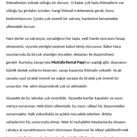
ihtimalimizin yüksek olduğu bir durum. O kadar çok fazla ihtimallerin var
olduğu bu girdabın içinden, hangi ihtimali irdelememiz gerek, bunu
kestiremiyorum. Çünkü çok önemli bir satranç hamlesine benzemekte
ülkemdeki durum.
Hani derler ya satrançta, oynadığınız her taşta, yedi hamle sonrasını hesap
etmezseniz, oyunda yenilgiyi peşinen kabul etmiş olursunuz. Bakın Harp
oyunlarında da birçok olasılığın önceden, detayları ile düşünülmesi
gerekir. Kurtuluş Savaşı’nda
Mustafa Kemal Paşa’
nın yaptığı gibi, düşmanın
lojistik destek yollarını kesersen, savaşı kazanma ihtimalin yükselir. Sıcak
savaşta nasıl strateji önemli ise soğuk savaşta da strateji çok önemli bir
unsurdur. Her adım düşünülerek çok iyi atılmalıdır.
Siyasette de bu adımlar çok önemlidir. Siyasette kartlar kapalıdır ve oyun
mertçe oynanmaz. Hele bizim ülkemizde, bu oyun, ülkeyi hiç düşünmeden
oynanmakta. Halk yoksullukla ve açlıkla mücadele ederken, iktidar
sahiplerinin hiç umurunda olmaz. Yeter ki muhalefet meydanlarda olmasın,
rahatça at oynatılmasına mani olunmasın düşüncesi ile ülkeyi şekillendirmek