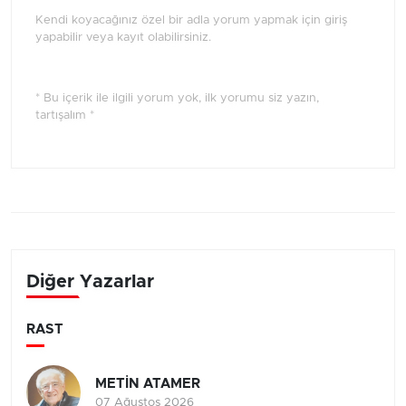
Kendi koyacağınız özel bir adla yorum yapmak için giriş
yapabilir veya kayıt olabilirsiniz.
* Bu içerik ile ilgili yorum yok, ilk yorumu siz yazın,
tartışalım *
Diğer Yazarlar
RAST
METİN ATAMER
07 Ağustos 2026