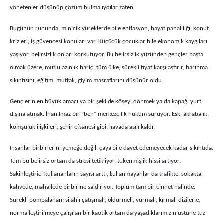
yönetenler düşünüp çözüm bulmalıydılar zaten.
Bugünün ruhunda, minicik yüreklerde bile enflasyon, hayat pahalılığı, konut
krizleri, iş güvencesi konuları var. Küçücük çocuklar bile ekonomik kaygıları
yaşıyor, belirsizlik onları korkutuyor. Bu belirsizlik yüzünden gençler başta
olmak üzere, mutlu azınlık hariç, tüm ülke, sürekli fiyat karşılaştırır, barınma
sıkıntısını, eğitim, mutfak, giyim masraflarını düşünür oldu.
Gençlerin en büyük amacı ya bir şekilde köşeyi dönmek ya da kapağı yurt
dışına atmak. İnanılmaz bir “ben” merkezcilik hüküm sürüyor. Eski akrabalık,
komşuluk ilişkileri, şehir efsanesi gibi, havada asılı kaldı.
İnsanlar birbirlerini yemeğe değil, çaya bile davet edemeyecek kadar sıkıntıda.
Tüm bu belirsiz ortam da stresi tetikliyor, tükenmişlik hissi artıyor.
Sakinleştirici kullananların sayısı arttı, kullanmayanlar da trafikte, sokakta,
kahvede, mahallede birbirine saldırıyor. Toplum tam bir cinnet halinde.
Sürekli pompalanan; silahlı çatışmalı, öldürmeli, vurmalı, kırmalı dizilerle,
normalleştirilmeye çalışılan bir kaotik ortam da yaşadıklarımızın üstüne tuz