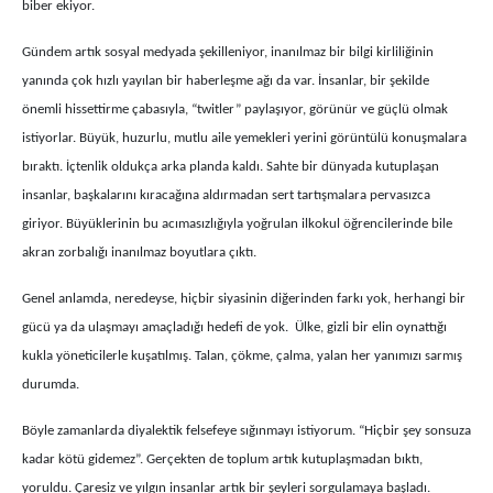
biber ekiyor.
Gündem artık sosyal medyada şekilleniyor, inanılmaz bir bilgi kirliliğinin
yanında çok hızlı yayılan bir haberleşme ağı da var. İnsanlar, bir şekilde
önemli hissettirme çabasıyla, “twitler” paylaşıyor, görünür ve güçlü olmak
istiyorlar. Büyük, huzurlu, mutlu aile yemekleri yerini görüntülü konuşmalara
bıraktı. İçtenlik oldukça arka planda kaldı. Sahte bir dünyada kutuplaşan
insanlar, başkalarını kıracağına aldırmadan sert tartışmalara pervasızca
giriyor. Büyüklerinin bu acımasızlığıyla yoğrulan ilkokul öğrencilerinde bile
akran zorbalığı inanılmaz boyutlara çıktı.
Genel anlamda, neredeyse, hiçbir siyasinin diğerinden farkı yok, herhangi bir
gücü ya da ulaşmayı amaçladığı hedefi de yok. Ülke, gizli bir elin oynattığı
kukla yöneticilerle kuşatılmış. Talan, çökme, çalma, yalan her yanımızı sarmış
durumda.
Böyle zamanlarda diyalektik felsefeye sığınmayı istiyorum. “Hiçbir şey sonsuza
kadar kötü gidemez”. Gerçekten de toplum artık kutuplaşmadan bıktı,
yoruldu. Çaresiz ve yılgın insanlar artık bir şeyleri sorgulamaya başladı.