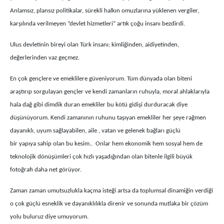
Anlamsız, plansız politikalar, sürekli halkın omuzlarına yüklenen vergiler,
karşılında verilmeyen “devlet hizmetleri” artık çoğu insanı bezdirdi.
Ulus devletinin bireyi olan Türk insanı; kimliğinden, aidiyetinden,
değerlerinden vaz geçmez.
En çok gençlere ve emeklilere güveniyorum. Tüm dünyada olan biteni
araştırıp sorgulayan gençler ve kendi zamanların ruhuyla, moral ahlaklarıyla
hala dağ gibi dimdik duran emekliler bu kötü gidişi durduracak diye
düşünüyorum. Kendi zamanının ruhunu taşıyan emekliler her şeye rağmen
dayanıklı, uyum sağlayabilen, aile , vatan ve gelenek bağları güçlü
bir yapıya sahip olan bu kesim.. Onlar hem ekonomik hem sosyal hem de
teknolojik dönüşümleri çok hızlı yaşadığından olan bitenle ilgili büyük
fotoğrafı daha net görüyor.
Zaman zaman umutsuzlukla kaçma isteği artsa da toplumsal dinamiğin verdiği
o çok güçlü esneklik ve dayanıklılıkla direnir ve sonunda mutlaka bir çözüm
yolu buluruz diye umuyorum.