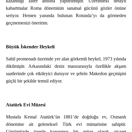
kazandığı zafer anısına yaptırılmıştır. Üzerindeki detaylı
kabartmalar Roma döneminin sanatsal gücünü gözler önüne
seriyor. Hemen yanında bulunan Rotunda’yı da görmeden
geçmemenizi öneririm.
Büyük İskender Heykeli
Sahil promenadı üzerinde yer alan görkemli heykel, 1973 yılında
dikilmiştir. Arkasındaki deniz manzarasıyla özellikle akşam
saatlerinde çok etkileyici duruyor ve şehrin Makedon geçmişini
güçlü bir şekilde temsil ediyor.
Atatürk Evi Müzesi
Mustafa Kemal Atatürk’ün 1881’de doğduğu ev, Osmanlı
dönemine ait geleneksel Türk evi mimarisine sahiptir.
Günümüzde özenle korunmuş bir müze olarak ziyaret