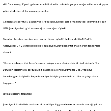
etti. Galatasaray, Süper Lig’de sezonun bitimine bir hafta kala şampiyonluğunu ilan ederek yayın
gelirinde de önemli bir kazancı garantiledi.
Galatasaray Sportif A.Ş. Başkan Vekili Abdullah Kavukcu, sarı-kırmızılı futbol takımının bir gün
UEFA Şampiyonlar Ligi'ni kazanacağına inandığını söyledi.
Abdullah Kavukcu, sarı-kırmızılı takımın Süper Lig'in 33. haftasında RAMS Park'ta,
Antalyaspor'u 4-2 yenerek üst üste 4. şampiyonluğunu ilan ettiği maçın ardından şunları
söyledi:
"Her sene zaten yeni bir hedefle sezona başlıyorsunuz. Az önce teknik direktörümüz Okan
Buruk'un sözleşmesini sordular. Biz, başkanımla konuştuğumuzda 5'te 5 yapmayı
hedeflediğimizi söyledik. Beşinci şampiyonluk için yarın sabahtan itibaren çalışmalara
başlıyoruz."
Yayın gelirlerini garantiledi
Şampiyonlukla birlikte sarı-kırmızılıların Süper Lig yayın havuzundan elde edeceği gelir de