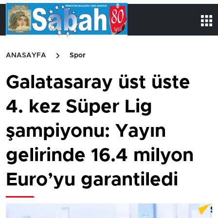
ANASAYFA
Spor
Galatasaray üst üste
4. kez Süper Lig
şampiyonu: Yayın
gelirinde 16.4 milyon
Euro’yu garantiledi