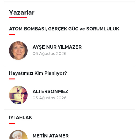
Yazarlar
ATOM BOMBASI, GERÇEK GÜÇ ve SORUMLULUK
AYŞE NUR YILMAZER
06 Ağustos 2026
Hayatımızı Kim Planlıyor?
ALİ ERSÖNMEZ
05 Ağustos 2026
İYİ AHLAK
METİN ATAMER