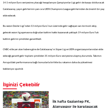
14.5 milyon Euro seviyesine çıkacağı hesaplanıyor.Şampiyonlar Ligi geliri de kasayı dolduracak
Galatasaray, yayın gelirlerinin yanı sıra UEFA Champions League gelirlerinden de önemli bir pay
elde edecek.
Bu sezon Devler Ligi’nden 53 milyon Euro’nun üzerinde gelir sağlayan sarı-kırmızılı ekip,
gelecek sezon lig aşamasına doğrudan katılım hakkı kazanarak yaklaşık 19 milyon Euro’luk
katılım gelirini şimdiden garantiledi.
CNBC-e’de yer alan habere göre de Galatasaray’ın Süper Lig ve UEFA organizasyonlarından elde
edeceği garanti gelir toplamı şimdiden 35 milyon Euro seviyesine ulaşmış durumda. Takımın
Avrupa’daki performansına bağlı bonuslarla birlikte bu rakamın daha da yükselmesi
bekleniyor.sputnik
İlginizi Çekebilir
İlk hafta Gaziantep FK,
Alanyaspor ile karşılaşacak