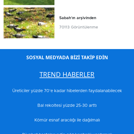
Sabah'ın arşivinden
70113 Görüntülenme
SOSYAL MEDYADA BİZİ TAKİP EDİN
TREND HABERLER
Üreticiler yüzde 70’e kadar hibelerden faydalanabilecek
Bal rekoltesi yüzde 25-30 arttı
Kömür esnaf aracılığı ile dağılmalı