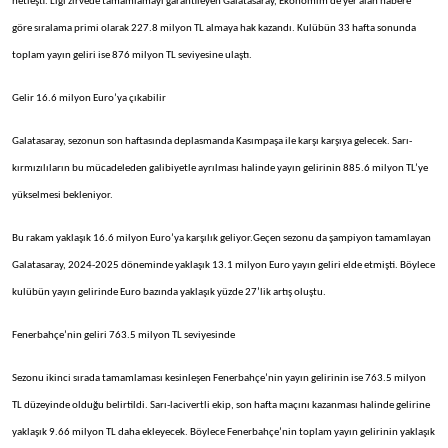
netleşti. Ligi zirvede tamamlamayı garantileyen Galatasaray, Ekonomim'de yer alan habere
göre sıralama primi olarak 227.8 milyon TL almaya hak kazandı. Kulübün 33 hafta sonunda
toplam yayın geliri ise 876 milyon TL seviyesine ulaştı.
Gelir 16.6 milyon Euro’ya çıkabilir
Galatasaray, sezonun son haftasında deplasmanda Kasımpaşa ile karşı karşıya gelecek. Sarı-
kırmızılıların bu mücadeleden galibiyetle ayrılması halinde yayın gelirinin 885.6 milyon TL’ye
yükselmesi bekleniyor.
Bu rakam yaklaşık 16.6 milyon Euro’ya karşılık geliyor.Geçen sezonu da şampiyon tamamlayan
Galatasaray, 2024-2025 döneminde yaklaşık 13.1 milyon Euro yayın geliri elde etmişti. Böylece
kulübün yayın gelirinde Euro bazında yaklaşık yüzde 27’lik artış oluştu.
Fenerbahçe’nin geliri 763.5 milyon TL seviyesinde
Sezonu ikinci sırada tamamlaması kesinleşen Fenerbahçe’nin yayın gelirinin ise 763.5 milyon
TL düzeyinde olduğu belirtildi. Sarı-lacivertli ekip, son hafta maçını kazanması halinde gelirine
yaklaşık 9.66 milyon TL daha ekleyecek. Böylece Fenerbahçe’nin toplam yayın gelirinin yaklaşık